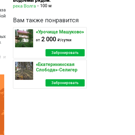
Водоемы рядом:
- 100 м
река Волга
аза
бой
Вам также понравится
«Урочище Машуково»
ных
2 000
от
₽/сутки
.
Забронировать
й и
ня,
«Екатерининская
Слобода»-Селигер
Забронировать
рд,
ры,
ная
ьцы