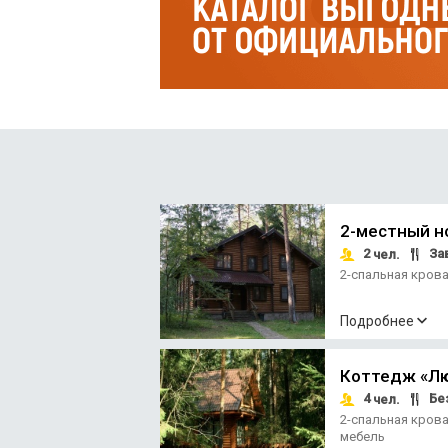
кинофильмов, литературные вечера, турни
Незабываемые впечатления доставит поле
просторов Тверской земли.
Также постояльцам предлагается организа
2-местный н
2
За
чел.
2-спальная кров
Подробнее
Коттедж «Л
4
Без
чел.
2-спальная кров
мебель