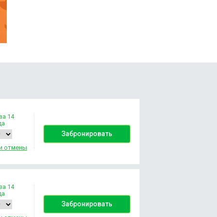
за 14
да
Забронировать
и отмены
за 14
да
Забронировать