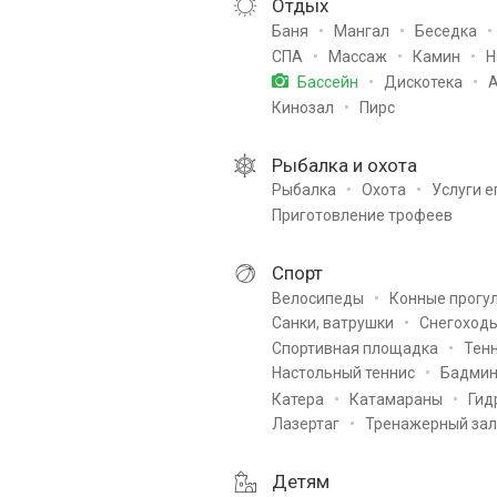
Отдых
Баня
Мангал
Беседка
СПА
Массаж
Камин
Н
Дискотека
Бассейн
Кинозал
Пирс
Рыбалка и охота
Рыбалка
Охота
Услуги е
Приготовление трофеев
Спорт
Велосипеды
Конные прогу
Санки, ватрушки
Снегоход
Спортивная площадка
Тенн
Настольный теннис
Бадмин
Катера
Катамараны
Гид
Лазертаг
Тренажерный зал
Детям