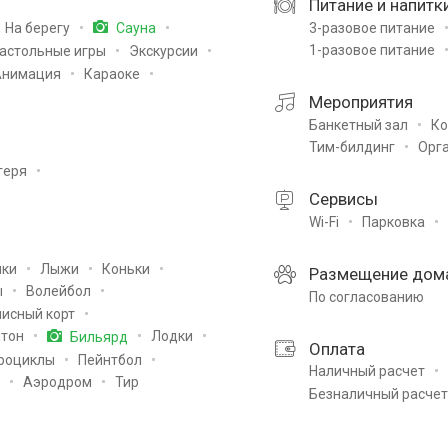
Питание и напитк
3-разовое питание
На берегу
Сауна
1-разовое питание
астольные игры
Экскурсии
Анимация
Караоке
Мероприятия
Банкетный зал
Ко
Тим-билдинг
Орг
геря
Сервисы
Wi-Fi
Парковка
лки
Лыжи
Коньки
Размещение дом
ы
Волейбол
По согласованию
исный корт
тон
Лодки
Бильярд
Оплата
роциклы
Пейнтбол
Наличный расчет
Аэродром
Тир
Безналичный расчет