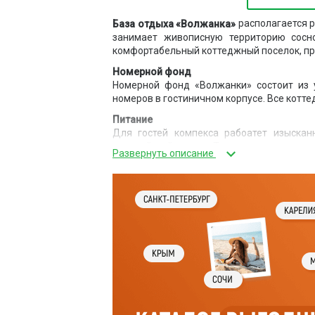
располагается р
База отдыха «Волжанка»
занимает живописную территорию сосн
комфортабельный коттеджный поселок, пр
Номерной фонд
Номерной фонд «Волжанки» состоит из 
номеров в гостиничном корпусе. Все котт
Питание
Для гостей компекса рабоатет изыскан
европейской кухни. Такжи туристы могу
оснащённая всем необходимым для приго
Для барбекю предусмотрены площадки с 
Инфраструктура
К услугам гостей трансфер, парковка, Wi-F
настольный хоккей, караоке, конференц
катамараны, гидроциклы, виндсёрфинг, в
таблетка. Зимой можно кататься на лыжа
оценят игровую комнату и детскую площад
Дополнительные услуги
По вечерам на «Волжанке» даются концерты