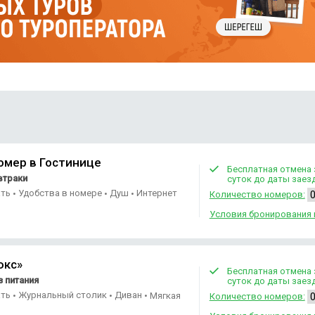
ры по настольным играм.
т на самолёте. Перед гостями откроется великолепная панорама
ция охоты, рыбалки и походов за ягодами или грибами.
омер в Гостинице
Бесплатная отмена 
втраки
суток до даты заез
ать
Удобства в номере
Душ
Интернет
•
•
•
Количество номеров:
Условия бронирования 
юкс»
Бесплатная отмена 
 питания
суток до даты заез
ать
Журнальный столик
Диван
•
•
•
Мягкая
Количество номеров: