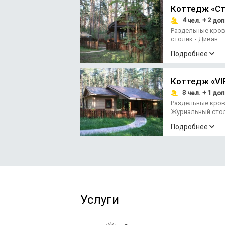
Коттедж «Ст
4
+ 2
чел.
доп
Раздельные кро
столик
Диван
•
Подробнее
Коттедж «VI
3
+ 1
чел.
доп
Раздельные кро
Журнальный сто
Подробнее
Услуги