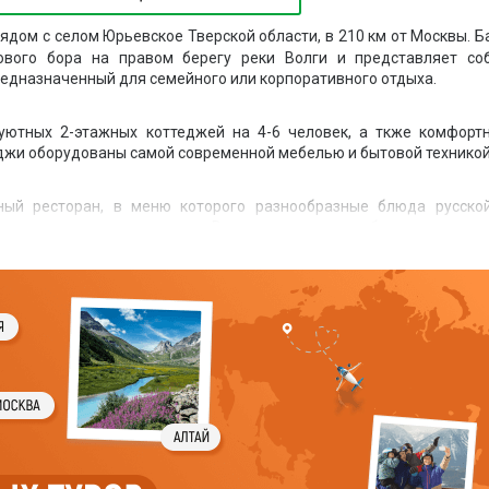
ядом с селом Юрьевское Тверской области, в 210 км от Москвы. Б
ового бора на правом берегу реки Волги и представляет со
едназначенный для семейного или корпоративного отдыха.
уютных 2-этажных коттеджей на 4-6 человек, а ткже комфорт
еджи оборудованы самой современной мебелью и бытовой техникой
ный ресторан, в меню которого разнообразные блюда русско
т готовить самостотельно. В каждом домике оборудована кух
товления пищи.
мангалами.
i, пляж, пирс, баня, сауна, тренажёрный зал, тир, кинозал, билья
-зал. Для активного отдыха предлагаются велосипеды, скуте
ейкборд, водные лыжи, каяки, моторные и вёсельные лодки, вод
х, снегоходах, ледяной горке и катке. Самые маленькие постоял
ку.
 у костра на берегу Волги, душевные песни под гитару, показ