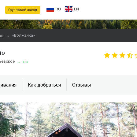
RU
EN
Групповой заезд
→
«Волжанка»
он
а»
рьевское
→
на
ивания
Как добраться
Отзывы