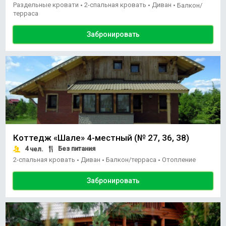
Раздельные кровати
2-спальная кровать
Диван
•
•
•
Балкон/
терраса
Забронировать
Коттедж «Шале» 4-местный (№ 27, 36, 38)
4
Без питания
чел.
2-спальная кровать
Диван
Балкон/терраса
Отопление
•
•
•
Забронировать