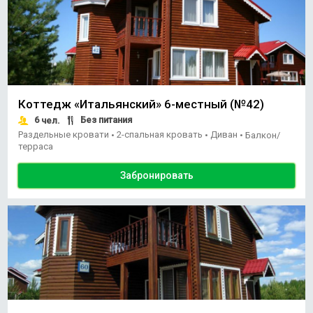
Коттедж «Итальянский» 6-местный (№42)
6
Без питания
чел.
Раздельные кровати
2-спальная кровать
Диван
•
•
•
Балкон/
терраса
Забронировать