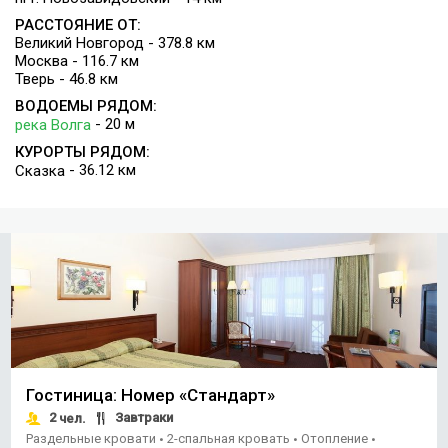
стрелковый центр, русский дартс;
детский клуб «Семицветик»;
РАССТОЯНИЕ ОТ:
Великий Новгород - 378.8 км
мини-ферма;
Москва - 116.7 км
рыбалка на прудах и реках, подледная рыбалка,
Тверь - 46.8 км
охота;
ВОДОЕМЫ РЯДОМ:
салон красоты, солярий, массаж, инфракрасная
- 20 м
река Волга
сауна;
обменный пункт, мини-маркет, магазины, кабинет
КУРОРТЫ РЯДОМ:
- 36.12 км
Сказка
врача;
открытые площадки для проведения тимбилдингов и
массовых мероприятий;
химчистка, прачечная;
круглосуточно охраняемая территория.
Гостиница: Номер «Стандарт»
2
Завтраки
чел.
Раздельные кровати
2-спальная кровать
Отопление
•
•
•