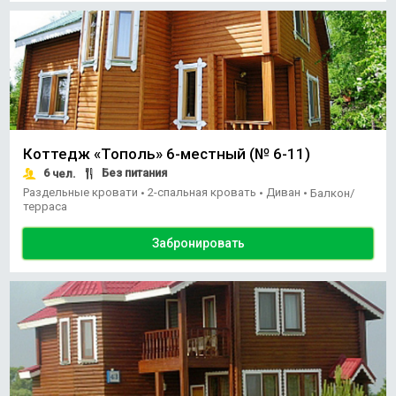
Коттедж «Тополь» 6-местный (№ 6-11)
6
Без питания
чел.
Раздельные кровати
2-спальная кровать
Диван
•
•
•
Балкон/
терраса
Забронировать