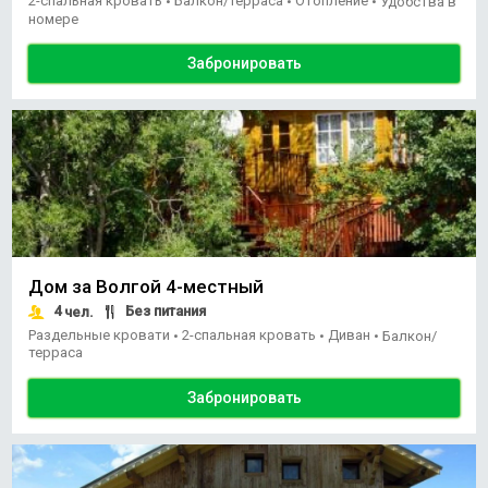
2-спальная кровать
Балкон/терраса
Отопление
•
•
•
Удобства в
номере
Забронировать
Дом за Волгой 4-местный
4
Без питания
чел.
Раздельные кровати
2-спальная кровать
Диван
•
•
•
Балкон/
терраса
Забронировать