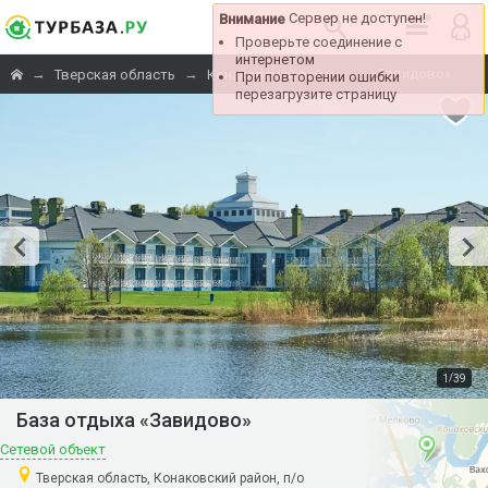
Сервер не доступен!
Внимание
Проверьте соединение с
интернетом
→
→
→
«Завидово»
Тверская область
Конаковский район
При повторении ошибки
перезагрузите страницу
/
1
39
База отдыха «Завидово»
Сетевой объект
Тверская область, Конаковский район, п/о