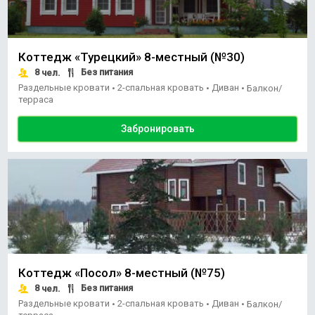
Коттедж «Турецкий» 8-местный (№30)
8
Без питания
чел.
Раздельные кровати
2-спальная кровать
Диван
•
•
•
Балкон/
терраса
Забронировать
Коттедж «Посол» 8-местный (№75)
8
Без питания
чел.
Раздельные кровати
2-спальная кровать
Диван
•
•
•
Балкон/