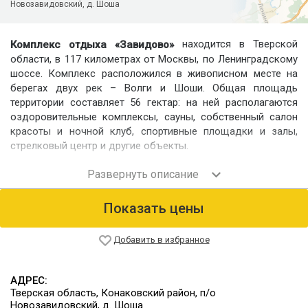
Новозавидовский, д. Шоша
находится в Тверской
Комплекс отдыха «Завидово»
области, в 117 километрах от Москвы, по Ленинградскому
шоссе. Комплекс расположился в живописном месте на
берегах двух рек – Волги и Шоши. Общая площадь
территории составляет 56 гектар: на ней располагаются
оздоровительные комплексы, сауны, собственный салон
красоты и ночной клуб, спортивные площадки и залы,
стрелковый центр и другие объекты.
Номерной фонд
Гостиничный комплекс занимает благоустроенную
охраняемую территорию площадью 53 гектара, на которой
Показать цены
находятся отдельно деревянные и кирпичные коттеджи,
таунхаусы, здание гостиницы на берегу Волги,
административный корпус и несколько ресторанов. Жилой
Добавить в избранное
фонд на 608 человек, предлагает отдыхающим
комфортабельные номера, оснащенные
АДРЕС:
санузлом.Комплекс отдыха предлагает размещение в 43
Тверская область, Конаковский район, п/о
номерах в гостинице, 95 коттеджах разной вместимости.
Новозавидовский, д. Шоша