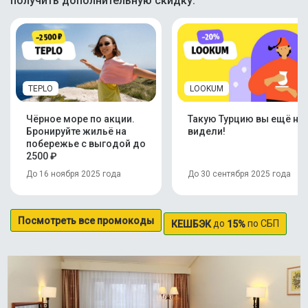
получить дополнительную скидку:
TEPLO
LOOKUM
Чёрное море по акции.
Такую Турцию вы ещё не
Бронируйте жильё на
видели!
побережье с выгодой до
2500 ₽
До 16 ноября 2025 года
До 30 сентября 2025 года
Посмотреть все промокоды
до
по СБП
КЕШБЭК
15%