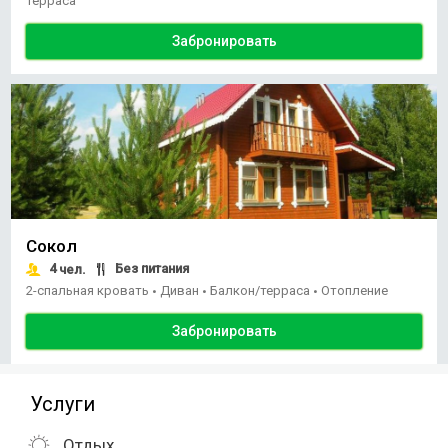
терраса
Забронировать
Сокол
4
Без питания
чел.
2-спальная кровать
Диван
Балкон/терраса
Отопление
•
•
•
Забронировать
Услуги
Отдых