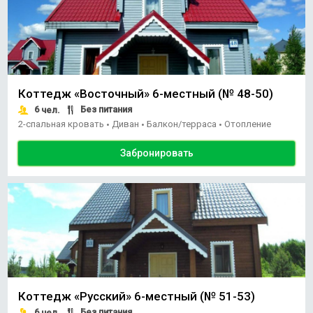
Коттедж «Восточный» 6-местный (№ 48-50)
6
Без питания
чел.
2-спальная кровать
Диван
Балкон/терраса
Отопление
•
•
•
Забронировать
Коттедж «Русский» 6-местный (№ 51-53)
6
Без питания
чел.