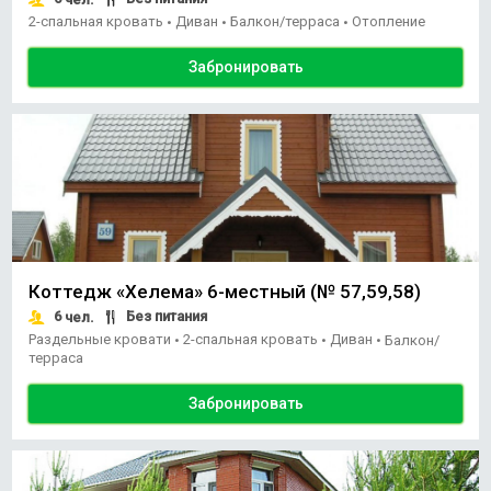
2-спальная кровать
Диван
Балкон/терраса
Отопление
•
•
•
Забронировать
Коттедж «Хелема» 6-местный (№ 57,59,58)
6
Без питания
чел.
Раздельные кровати
2-спальная кровать
Диван
•
•
•
Балкон/
терраса
Забронировать