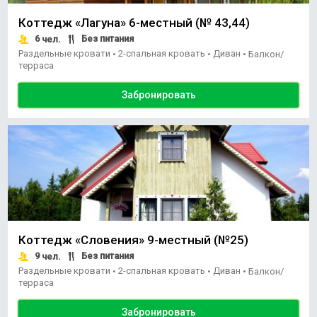
Коттедж «Лагуна» 6-местный (№ 43,44)
6
Без питания
чел.
Раздельные кровати
2-спальная кровать
Диван
•
•
•
Балкон/
терраса
Забронировать
Коттедж «Словения» 9-местный (№25)
9
Без питания
чел.
Раздельные кровати
2-спальная кровать
Диван
•
•
•
Балкон/
терраса
Забронировать