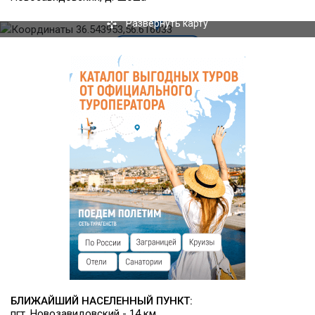
Питание
Развернуть карту
К услугам гостей 4 ресторана, 3 банкетных зала, летние
веранды с видом на реки Волга и Шоша, лобби-бар.
Инфраструктура
ночной клуб;
караоке;
шатры, беседки;
конференц-зал и бизнес-классы, универсальный зал;
релаксационный центр «Русская баня», финские
сауны на берегу реки Шоша, баня по-деревенски;
оздоровительный комплекс (бассейн, сауна,
турецкая баня);
центр водного спорта (прокат катеров, гидроциклов,
снегоходов, летнее и зимнее хранение водной
техники);
заправочная станция на воде;
спорткомплекс, открытые теннисные корты и
спортивные площадки;
мини-гольф;
БЛИЖАЙШИЙ НАСЕЛЕННЫЙ ПУНКТ:
оборудованный пляж на берегу реки Волга;
пгт. Новозавидовский - 14 км