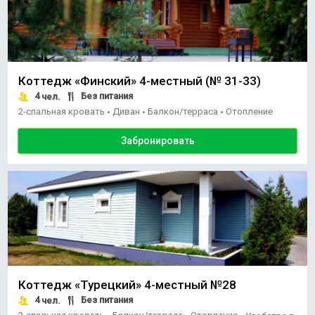
Коттедж «Финский» 4-местный (№ 31-33)
4
Без питания
чел.
2-спальная кровать
Диван
Балкон/терраса
Отопление
•
•
•
Забронировать
Коттедж «Турецкий» 4-местный №28
4
Без питания
чел.