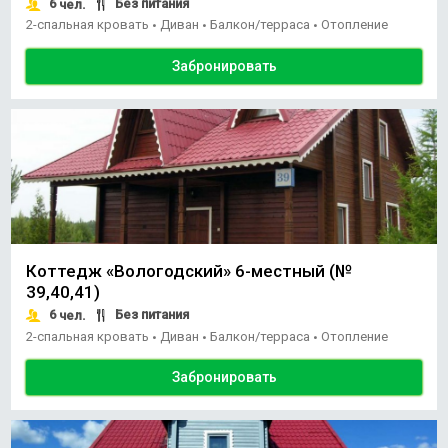
6
Без питания
чел.
2-спальная кровать
Диван
Балкон/терраса
Отопление
•
•
•
Забронировать
Коттедж «Вологодский» 6-местный (№
39,40,41)
6
Без питания
чел.
2-спальная кровать
Диван
Балкон/терраса
Отопление
•
•
•
Забронировать