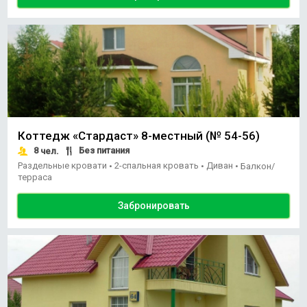
Коттедж «Стардаст» 8-местный (№ 54-56)
8
Без питания
чел.
Раздельные кровати
2-спальная кровать
Диван
•
•
•
Балкон/
терраса
Забронировать