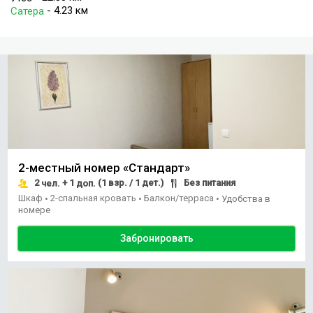
- 4.23 км
Сатера
2-местный номер «Стандарт»
2
+ 1
(1 взр. / 1 дет.)
Без питания
чел.
доп.
Шкаф
2-спальная кровать
Балкон/терраса
•
•
•
Удобства в
номере
Забронировать