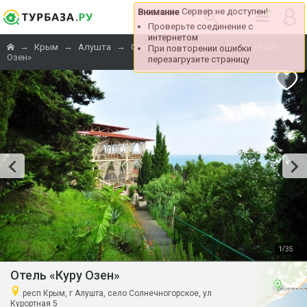
Сервер не доступен!
Внимание
Проверьте соединение с
интернетом
→
→
→
→
Отель «Куру
Крым
Алушта
Солнечногорское
При повторении ошибки
Озен»
перезагрузите страницу
/
1
35
Отель «Куру Озен»
респ Крым, г Алушта, село Солнечногорское, ул
Курортная 5