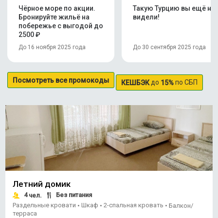
Чёрное море по акции.
Такую Турцию вы ещё не
Бронируйте жильё на
видели!
побережье с выгодой до
2500 ₽
До 16 ноября 2025 года
До 30 сентября 2025 года
Посмотреть все промокоды
до
по СБП
КЕШБЭК
15%
Летний домик
4
Без питания
чел.
Раздельные кровати
Шкаф
2-спальная кровать
•
•
•
Балкон/
терраса