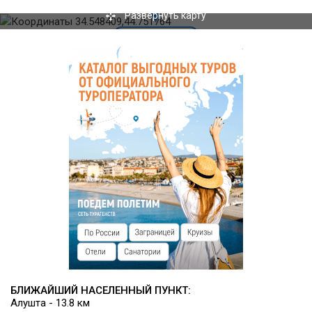
могут самостоятельно организовать барбекю на свежем
Развернуть карту
воздухе.
Кроме того, в отеле работает изысканное кафе, с веранды
которого открывается завораживающий вид на гору Аю-
даг и уютная кофейня с широким выбором десертов и
прохладительных напитков. За отдельную плату возможно
обеспечение завтраками или трёхразовым комплексным
питанием.
Инфраструктура
К услугам гостей парковка, Wi-Fi, пляж, терраса, шатры,
беседки с мангалами, настольньй теннис, мини-гольф,
шахматные столы, настольные игры, комфортная зона
отдыха с гамаками и детская площадка.
БЛИЖАЙШИЙ НАСЕЛЕННЫЙ ПУНКТ:
Алушта - 13.8 км