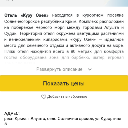
находится в курортном поселке
Отель «Куру Озен»
Солнечногорское республики Крым. Комплекс расположен
на побережье Черного моря между городами Алушта и
Судак. Территория отеля окружена цветущими растениями
и вечнозелеными кипарисами. «Куру Озен» — идеалное
место для семейного отдыха и активного досуга на море.
Пляж отеля находится всего в 80 метрах; для комфорта
гостей оборудована зона для барбекю, шатер, игровая
зона для детей.
Номерной фонд
К услугам туристов 10 уютных номеров категории
Показать цены
«Стандарт» и 18 номеров категории «Комфорт». Все номера
оснащены кондиционерами, холодной и горячей водой. Из
каждого номера открывается красивейший вид на море.
Добавить в избранное
Питание
На территории имеется просторная кухня для общего
АДРЕС:
пользования (50 кв.м.), оборудованная всем необходимым
респ Крым, г Алушта, село Солнечногорское, ул Курортная
инвентарем. Имеется мангальная площадка, где гости
5