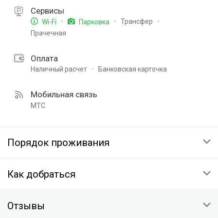
Сервисы
Трансфер
Wi-Fi
Парковка
Прачечная
Оплата
Наличный расчет
Банковская карточка
Мобильная связь
МТС
Порядок проживания
ЗАЕЗД
Как добраться
14:00-23:00
ВЫЕЗД
респ Крым, г Алушта, село Солнечногорское, ул Курортная 5
12:00
Отзывы
На автомобиле: