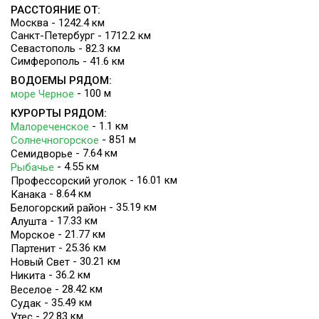
РАССТОЯНИЕ ОТ:
Москва - 1242.4 км
Санкт-Петербург - 1712.2 км
Севастополь - 82.3 км
Симферополь - 41.6 км
ВОДОЕМЫ РЯДОМ:
- 100 м
море Черное
КУРОРТЫ РЯДОМ:
- 1.1 км
Малореченское
- 851 м
Солнечногорское
- 7.64 км
Семидворье
- 4.55 км
Рыбачье
- 16.01 км
Профессорский уголок
- 8.64 км
Канака
- 35.19 км
Белогорский район
- 17.33 км
Алушта
- 21.77 км
Морское
- 25.36 км
Партенит
- 30.21 км
Новый Свет
- 36.2 км
Никита
- 28.42 км
Веселое
- 35.49 км
Судак
- 22.83 км
Утес