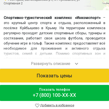
Спортивная 2
–
Спортивно-туристический комплекс «Инкомспорт»
это крупный центр спорта и отдыха, расположенный в
посёлке Куйбышево в Крыму. На территории комплекса
регулярно проходят детские спортивные сборы, турниры и
состязания, работает своя школа футбола, проводится
обучение игре в гольф. Также комплекс предоставляет всё
необходимое для проживания и активного отдыха
туристов, семей с детьми. Помимо спортивных зон и
оборудованных залов, инфраструктура центра включает в
себя гостиницу, кафе и сауну. Также на территории
регулярно проводятся корпоративные выезды, тим-
билдинги, свадебные регистрации и праздничные вечера.
Показать цены
Номерной фонд
Для размещения предлагаются стандартные номера на 2, 3
Показать телефон
и 4 человека, номера «Комфорт», «Люкс» на 2 человека и
+7 (800) 100-XX-XX
«Семейный» на 4 человека. Во всех номерах имеются
удобства.
Добавить в избранное