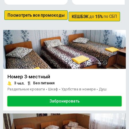
Посмотреть все промокоды
до
по СБП
КЕШБЭК
15%
Номер 3-местный
3
Без питания
чел.
Раздельные кровати
Шкаф
Удобства в номере
Душ
•
•
•
Забронировать