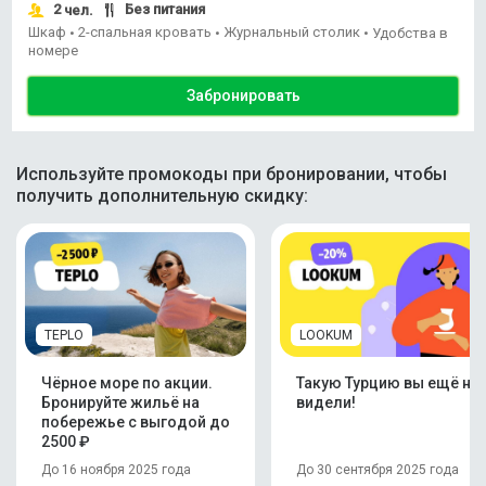
2
Без питания
чел.
Шкаф
2-спальная кровать
Журнальный столик
•
•
•
Удобства в
номере
Забронировать
Используйте промокоды при бронировании, чтобы
получить дополнительную скидку:
TEPLO
LOOKUM
Чёрное море по акции.
Такую Турцию вы ещё не
Бронируйте жильё на
видели!
побережье с выгодой до
2500 ₽
До 16 ноября 2025 года
До 30 сентября 2025 года