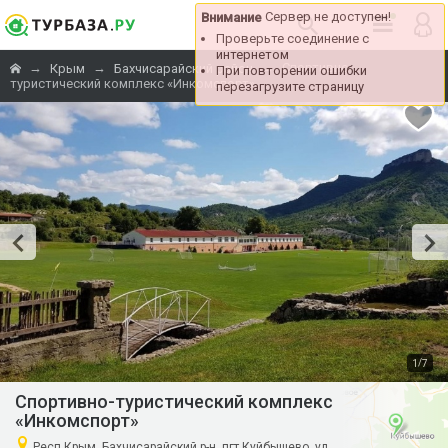
Сервер не доступен!
Внимание
Проверьте соединение с
интернетом
→
→
→
Спортивно-
Крым
Бахчисарайский район
При повторении ошибки
туристический комплекс «Инкомспорт»
перезагрузите страницу
/
1
7
Спортивно-туристический комплекс
«Инкомспорт»
Респ Крым, Бахчисарайский р-н, пгт Куйбышево, ул