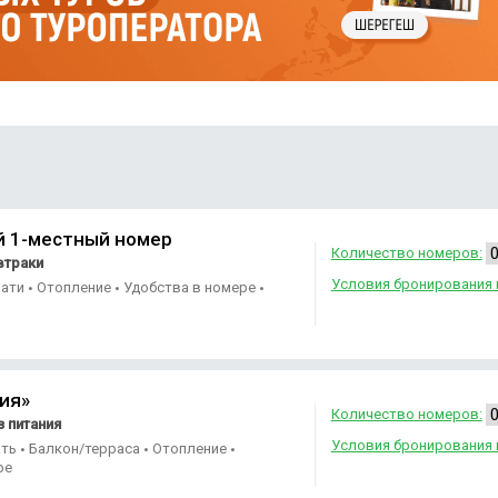
иснейших уголков; над волжскими просторами покой и тишина,
ий горнолыжный курорт. На территории оборудовали горнолыжну
м, уклоном 42 м, пропускной способностью 500 человек в час. Ср
ная рыбалка, каток и катание с горы. Для любителей активного
 1-местный номер
Количество номеров:
втраки
Условия бронирования 
вати
Отопление
Удобства в номере
•
•
•
ия»
Количество номеров:
 питания
Условия бронирования 
ать
Балкон/терраса
Отопление
•
•
•
ре