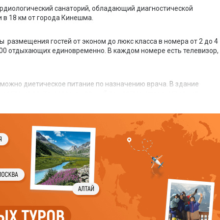
ардиологический санаторий, обладающий диагностической
 в 18 км от города Кинешма.
 размещения гостей от эконом до люкс класса в номера от 2 до 4
400 отдыхающих единовременно. В каждом номере есть телевизор,
.
зможно диетическое питание по назначению врача. В здание
 зала на втором этаже, отличий по категориям номеров нет.
 спальных пятиэтажных корпуса (с лифтами), столовая,
стративное здание с лечебными кабинетами, храм, кафе, русская
, библиотека, Wi-Fi ,прокат спортивного инвентаря
ат "Сбербанка", тренажерный зал.
но-диагностическим комплексом услуг. В основе лечения:
источника, используемая как для наружного, так и для внутренне
ткрыт пляж на берегу Волги. Здесь работают летнее кафе, теннис
ря. В заливах Волги прекрасные условия для рыбной ловли, в лесах