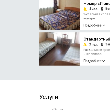
Номер «Люк
4
Без
чел.
2-спальная кров
номере
Подробнее
Стандартный
2
За
чел.
Раздельные кро
Телевизор
•
Подробнее
Услуги