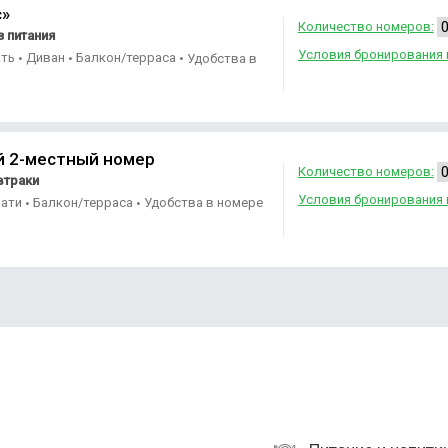
с»
Количество номеров:
 питания
Условия бронирования 
ать
Диван
Балкон/терраса
•
•
•
Удобства в
 2-местный номер
Количество номеров:
втраки
Условия бронирования 
вати
Балкон/терраса
Удобства в номере
•
•