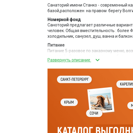
Санаторий имени Станко - современный к
базой,расположен на правом берегу Волги
Номерной фонд
Саноторий предлагает различные варианты
человек. Общая вместительность : более 
холодильник, санузел, душ, ванна и балкон
Питание
Питание 5-разовое по заказному меню, во
столовой - 3 отремонтированных обеденных
Инфраструктура
На территории санатория расположены два
водолечебница, физиокорпус/клуб, админи
баня, бильярд, теннис, киноконцертный зал
,парикмахерская, аптека, магазин, банком
Дополнительная информация
Санаторий располагает современным лечеб
природно-минеральная вода собственного 
применения.
В летнее время на территории санатория о
корт, водные аттракционы, прокат инвента