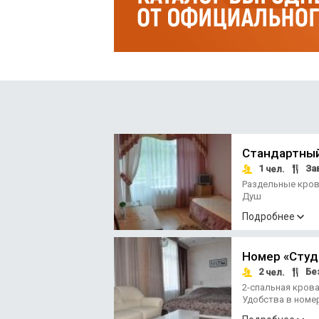
много грибов и ягод. Здесь немало живоп
которые действуют исцеляюще.
Зимой санаторий превращается в настоящ
трассу с подъемником протяженностью 300 
других видов зимних развлечений - подлед
отдыха открыта тюбинговая трасса.
Стандартный
1
За
чел.
Раздельные кро
Душ
Подробнее
Номер «Студ
2
Без
чел.
2-спальная кров
Удобства в номе