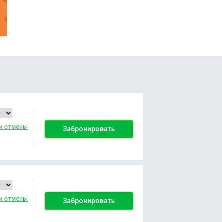
ю
еди
и отмены
Забронировать
и отмены
Забронировать