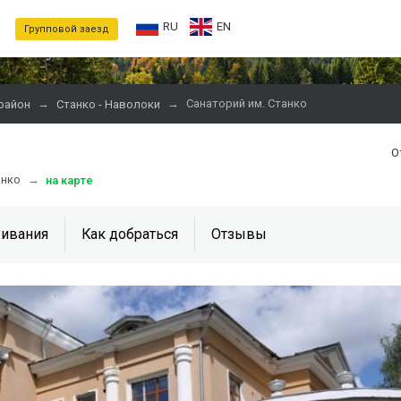
RU
EN
Групповой заезд
→
→
Санаторий им. Станко
район
Станко - Наволоки
О
анко
→
на карте
ивания
Как добраться
Отзывы