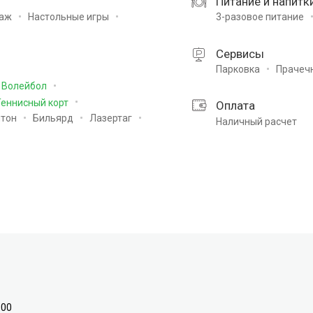
Питание и напитк
аж
Настольные игры
3-разовое питание
Сервисы
Парковка
Прачеч
Волейбол
еннисный корт
Оплата
тон
Бильярд
Лазертаг
Наличный расчет
:00