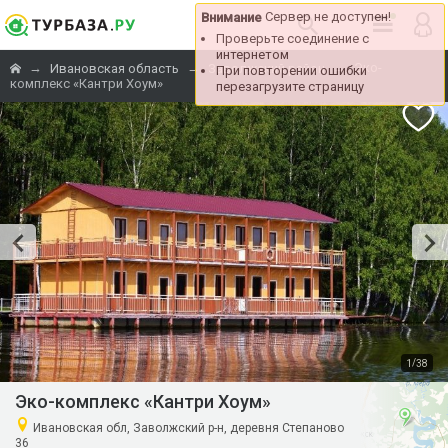
Сервер не доступен!
Внимание
Проверьте соединение с
интернетом
→
→
→
Эко-
Ивановская область
Заволжский район
При повторении ошибки
комплекс «Кантри Хоум»
перезагрузите страницу
/
1
38
Эко-комплекс «Кантри Хоум»
Ивановская обл, Заволжский р-н, деревня Степаново
36