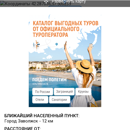
мангалами и коптильнями.
Развернуть карту
Инфраструктура
На территории комплекса есть русская баня и верёвочный
парк, деревянные беседки с панорамным видом на
природу и пикниковые зоны, установлены уличные
тренажёры и аттракционы (кикер-футбол и лабиринт).
Оборудована детская площадка. Работает пункт проката
лодок, катеров и прочей водной техники летом,
снегоходов, саней, а также лыж и коньков - зимой.
В лесу оборудованы специальные трассы для катания на
квадроциклах и снегоходах.
Организуется рыбалка, предоставляются необходимые
рыболовные снасти.
БЛИЖАЙШИЙ НАСЕЛЕННЫЙ ПУНКТ:
Город Заволжск - 12 км
РАССТОЯНИЕ ОТ: