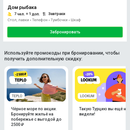
Дом рыбака
7
+ 1
Завтраки
чел.
доп.
Стол, лавки
Телефон
Тумбочки
Шкаф
•
•
•
Забронировать
Используйте промокоды при бронировании, чтобы
получить дополнительную скидку:
TEPLO
LOOKUM
Чёрное море по акции.
Такую Турцию вы ещё не
Бронируйте жильё на
видели!
побережье с выгодой до
2500 ₽