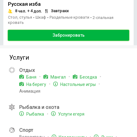
Русская изба
8
+ 4
Завтраки
чел.
доп.
Стол, стулья
Шкаф
Раздельные кровати
•
•
•
2-спальная
кровать
Забронировать
Услуги
Отдых
Баня
Мангал
Беседка
На берегу
Настольные игры
Анимация
Рыбалка и охота
Рыбалка
Услуги егеря
Спорт