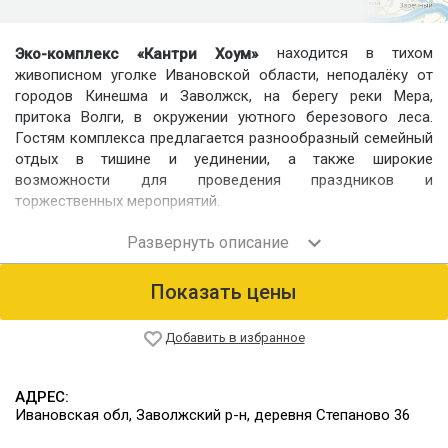
находится в тихом
Эко-комплекс «Кантри Хоум»
живописном уголке Ивановской области, неподалёку от
городов Кинешма и Заволжск, на берегу реки Мера,
притока Волги, в окружении уютного березового леса.
Гостям комплекса предлагается разнообразный семейный
отдых в тишине и уединении, а также широкие
возможности для проведения праздников и
торжественных мероприятий.
Номерной фонд
Размещение осуществляется в удобные номера в
нескольких жилых корпусах и благоустроенные
Показать цены
деревянные коттеджи с оригинальным дизайном для
компаний.
Добавить в избранное
Питание
Для гостей комплекса работает ресторан на 50 человек и
кафе «Кравчий». Возможна организация комплексного
АДРЕС:
питания для гостей. Для приготовления шашлыка или рыбы
Ивановская обл, Заволжский р-н, деревня Степаново 36
можно воспользоваться оборудованными площадками с