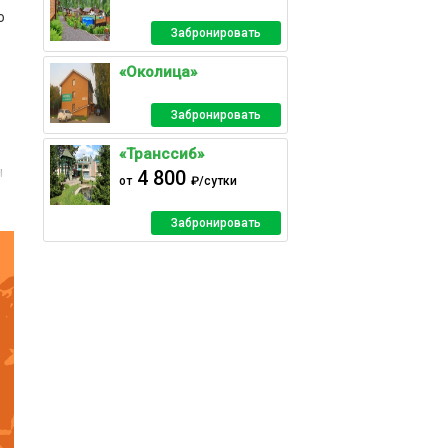
о
Забронировать
«Околица»
Забронировать
«Транссиб»
ы
4 800
от
₽/сутки
Забронировать
.