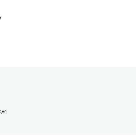
и
дня.