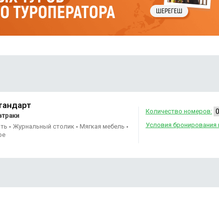
тандарт
Количество номеров:
втраки
Условия бронирования 
ать
Журнальный столик
Мягкая мебель
•
•
•
ре