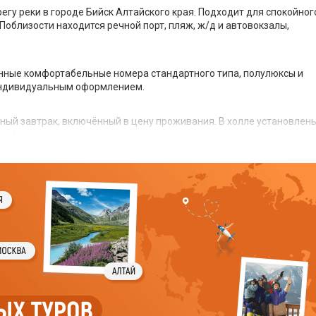
егу реки в городе Бийск Алтайского края. Подходит для спокойног
 Поблизости находится речной порт, пляж, ж/д и автовокзалы,
ные комфортабельные номера стандартного типа, полулюксы и
индивидуальным оформлением.
нный завтрак, включённый в цену проживания. В холле установлен
кафе, рестораны.
а с видеонаблюдением, предоставляется свободный доступ к Wi-Fi
точно.