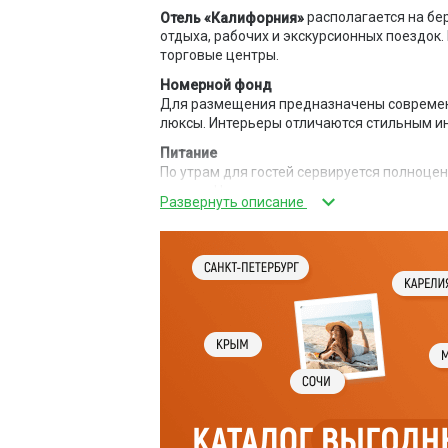
располагается на бер
Отель «Калифорния»
отдыха, рабочих и экскурсионных поездок.
торговые центры.
Номерной фонд
Для размещения предназначены современ
люксы. Интерьеры отличаются стильным 
Питание
По утрам для гостей сервируется полноце
кулеры. Недалеко расположены магазины, 
Инфраструктура
На территории есть бесплатная автостоянк
Стойка администратора работает круглосу