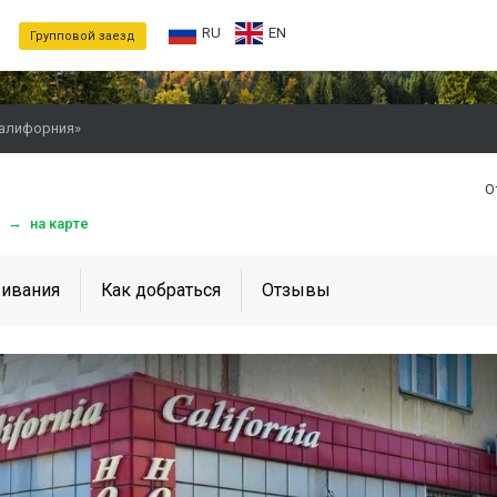
RU
EN
Групповой заезд
Калифорния»
О
2
→
на карте
ивания
Как добраться
Отзывы