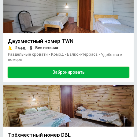
Двухместный номер TWN
2
Без питания
чел.
Раздельные кровати
Комод
Балкон/терраса
•
•
•
Удобства в
номере
Забронировать
Трёхместный номер DBL