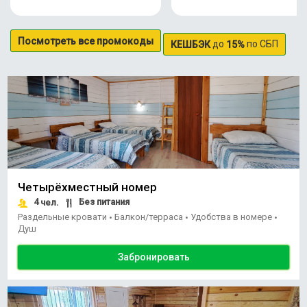
Посмотреть все промокоды
до
по СБП
КЕШБЭК
15%
Четырёхместный номер
4
Без питания
чел.
Раздельные кровати
Балкон/терраса
Удобства в номере
•
•
•
Душ
Забронировать