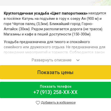
находится
Круглогодичная усадьба «Цвет папоротника»
в посёлке Катунь на подъёме в гору к озеру Ая (900 м) и
горе Чёртов палец (3,5км). Ближайший город Горно-
Алтайск (30км). Рядом располагается дорога (не трасса).
Магазины и кафе в пешей доступности (150-300м).
Усадьба предназначена для тихого и спокойного
семейного или дружеского отдыха. Не предназначена для
проведения мероприятий и торжеств. Соблюдается закон
об обеспечении тишины.
Номерной фонд
На небольшой, уютной и зелёной территории 18 соток
Показать цены
располагается круглогодичный дом администрации, 1
летний 2хэтажный дом на 6 номеров, 2 круглогодичных
дома и русская баня.
Показать телефон
+7 (913) 258-XX-XX
Оба круглогодичных дома имеют свою кухню, санузел и
террасу/балкон. Вмещают до 6 человек в каждый дом.
Добавить в избранное
Один дом расположен на 2 этаже (над баней), другой дом
двухэтажный. По площади оба дома 55м2. В домах