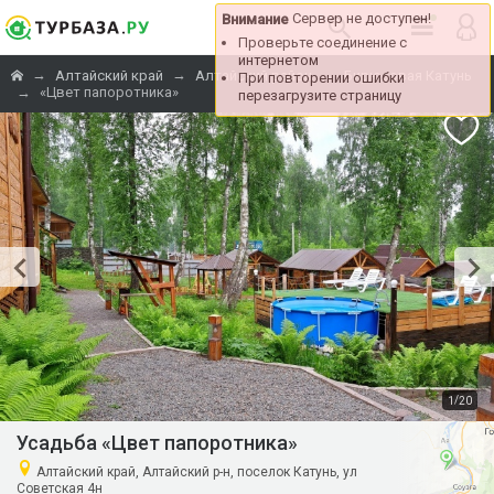
Сервер не доступен!
Внимание
Проверьте соединение с
интернетом
→
→
→
Алтайский край
Алтайский район
Бирюзовая Катунь
При повторении ошибки
→
«Цвет папоротника»
перезагрузите страницу
/
1
20
Усадьба «Цвет папоротника»
Алтайский край, Алтайский р-н, поселок Катунь, ул
Советская 4н