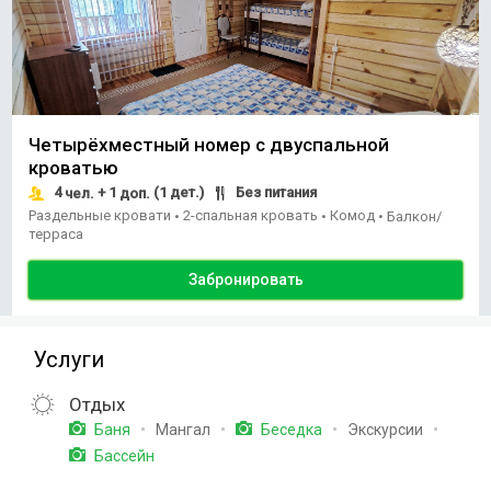
Четырёхместный номер с двуспальной
кроватью
4
+ 1
(1 дет.)
Без питания
чел.
доп.
Раздельные кровати
2-спальная кровать
Комод
•
•
•
Балкон/
терраса
Забронировать
Услуги
Отдых
Мангал
Экскурсии
Баня
Беседка
Бассейн