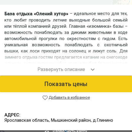
– идеальное место для тех,
База отдыха «Олений хутор»
кто любит проводить летние выходные большой семьёй
или тёплой компанией друзей. Главная «изюминка» базы –
возможность понаблюдать за дикими животными в ходе
автомобильной прогулки по окрестностям с гидом. Есть
уникальная возможность понаблюдать с охотничьей
вышки, как лоси приходят на солонец и лижут соль. Для
зимнего отдыха гостям предлагается катание на снегоходе
и лыжах, летом актуален сбор ягод и грибов (в том числе в
составе организованных пеших тургрупп), катание на
велосипедах, рыбалка и многое другое. Кроме того,
каждый сезон на базе проходят гонки-соревнования на
Показать цены
радиоуправляемых моделях катеров.
Номерной фонд
Добавить в избранное
Основной гостевой дом базы с общей гостиной и камином
вмещает до 14 человек в номерах на 2 и 3 человека.
АДРЕС:
Имеется также отдельно стоящий коттедж «Домик егеря»
Ярославская область, Мышкинский район, д.Глинино
вместимостью до 4 человек на основных местах.
Питание
Развернуть карту