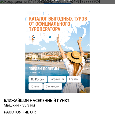
К услугам проживающих в гостевом доме имеется общая
кухня и терраса-гриль. В «Домике егеря» также имеется все
необходимое для самостоятельного приготовления еды. У
персонала базы можно заказать фермерские продукты.
Инфраструктура
На территории базы имеется гриль-домик.
БЛИЖАЙШИЙ НАСЕЛЕННЫЙ ПУНКТ:
Мышкин - 33.3 км
РАССТОЯНИЕ ОТ: