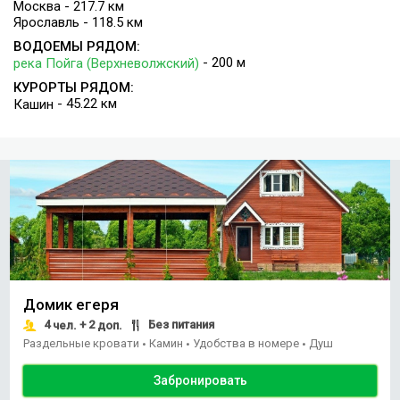
Москва - 217.7 км
Ярославль - 118.5 км
ВОДОЕМЫ РЯДОМ:
- 200 м
река Пойга (Верхневолжский)
КУРОРТЫ РЯДОМ:
- 45.22 км
Кашин
Домик егеря
4
+ 2
Без питания
чел.
доп.
Раздельные кровати
Камин
Удобства в номере
Душ
•
•
•
Забронировать