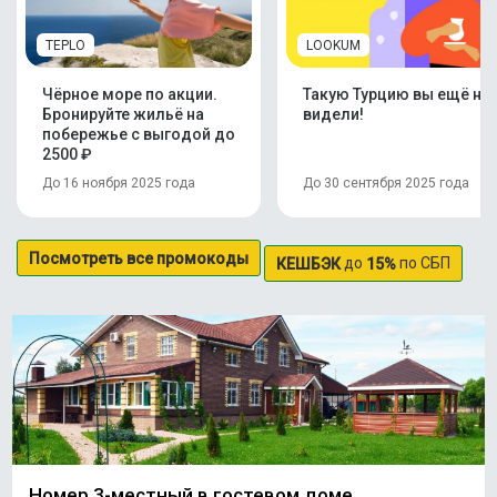
TEPLO
LOOKUM
Чёрное море по акции.
Такую Турцию вы ещё не
Бронируйте жильё на
видели!
побережье с выгодой до
2500 ₽
До 16 ноября 2025 года
До 30 сентября 2025 года
Посмотреть все промокоды
до
по СБП
КЕШБЭК
15%
Номер 3-местный в гостевом доме