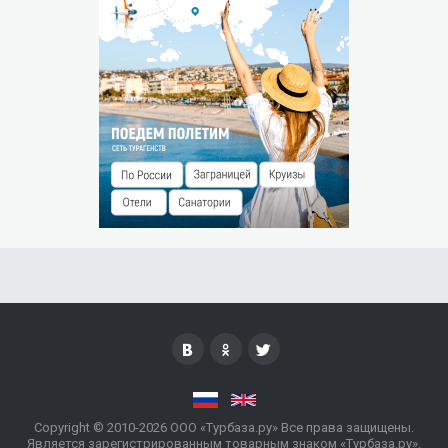
Штраф за незаезд — 0% от суммы предоплаты.
РАЗМЕЩЕНИЕ ДЕТЕЙ
Бесплатно без предоставления места до 4 лет
ОСОБЫЕ УСЛОВИЯ
Размещение домашних животных допускается по
предварительному запросу. Данная услуга может быть
платной.
Copyright © 2010-2026 ООО «Турбаза.ру» Все права защищены.
Является зарегистрированным товарным знаком «Турбаза.ру».