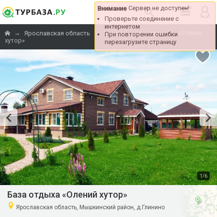
Сервер не доступен!
Внимание
Проверьте соединение с
интернетом
→
→
→
«Олений
Ярославская область
Мышкинский район
При повторении ошибки
хутор»
перезагрузите страницу
/
1
6
База отдыха «Олений хутор»
Ярославская область, Мышкинский район, д.Глинино