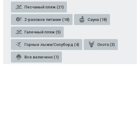
Песчаный пляж (21)
2-разовое питание (18)
Сауна (18)
Галечный пляж (5)
Горные лыжи/Сноуборд (4)
Охота (3)
Все включено (1)