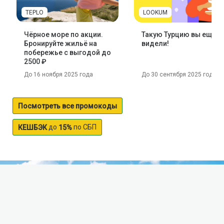
TEPLO
LOOKUM
Чёрное море по акции.
Такую Турцию вы ещё н
Бронируйте жильё на
видели!
побережье с выгодой до
2500 ₽
До 16 ноября 2025 года
До 30 сентября 2025 года
Посмотреть все промокоды
до
по СБП
КЕШБЭК
15%
Байкал