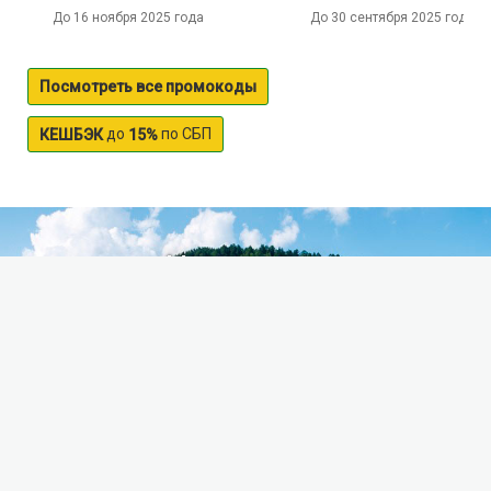
До 16 ноября 2025 года
До 30 сентября 2025 года
Посмотреть все промокоды
до
по СБП
КЕШБЭК
15%
Мальгинское
Мальгинское озеро находится в Лодейнопольском
районе Ленинградской области, в уютном лесном
уголке примерно в 30 км от Лодейного Поля. Оно
имеет площадь поверхности около 3 кв.км. и
живописные зеленые берега, где можно
уединиться с друзьями или семьей, устроить