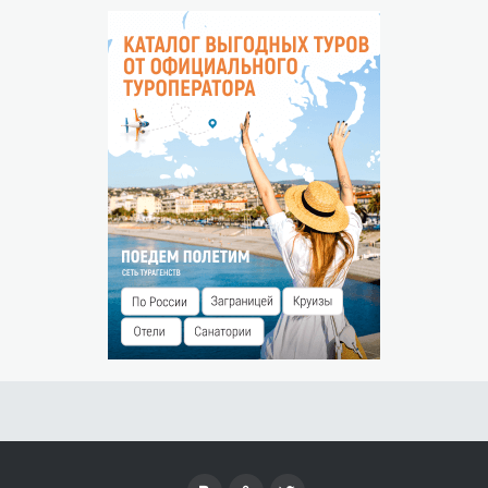
На карте
Условия отмены будут указаны при подтверждении
НЕЯВКА ГОСТЯ
Незаездом считается прибытие гостя после 00:00 часов
следующего дня.
Штраф за незаезд — % от суммы предоплаты.
РАЗМЕЩЕНИЕ ДЕТЕЙ
Детская кроватка, коляска и стульчик для кормления
предоставляются по запросу и входят в стоимость
проживания.
ОСОБЫЕ УСЛОВИЯ
Дополнительное место (кровать-раскладушка)
предоставляется по запросу.