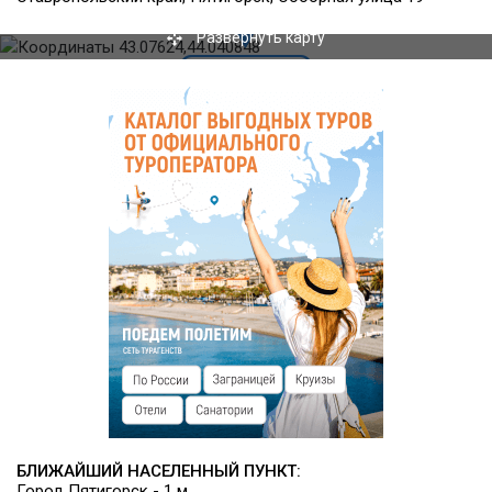
гостей организуется завтрак за дополнительную плату.
Развернуть карту
Ресторан рассчитан на 50 человек и хорошо подходит для
проведения праздничных мероприятий.
Инфраструктура
На территории отеля работает СПА-студия с широким
выбором спа-процедур; имеется парковка для
автомобилей, а также конференц-зал (50 человек) и
бизнес-центр (10 человек) для проведения деловых
мероприятий. Действуют услуги прачечной и аренды
автомобиля.
БЛИЖАЙШИЙ НАСЕЛЕННЫЙ ПУНКТ:
Город Пятигорск - 1 м