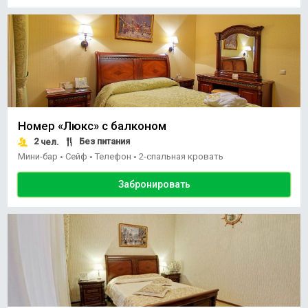
Номер «Люкс» с балконом
2
Без питания
чел.
Мини-бар
Сейф
Телефон
2-спальная кровать
•
•
•
Забронировать