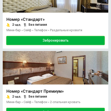
Номер «Стандарт»
2
Без питания
чел.
Мини-бар
Сейф
Телефон
Раздельные кровати
•
•
•
Забронировать
Номер «Стандарт Премиум»
2
Без питания
чел.
Мини-бар
Сейф
Телефон
2-спальная кровать
•
•
•