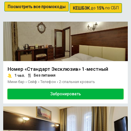
Посмотреть все промокоды
до
по СБП
КЕШБЭК
15%
Номер «Стандарт Эксклюзив» 1-местный
1
Без питания
чел.
Мини-бар
Сейф
Телефон
2-спальная кровать
•
•
•
Забронировать