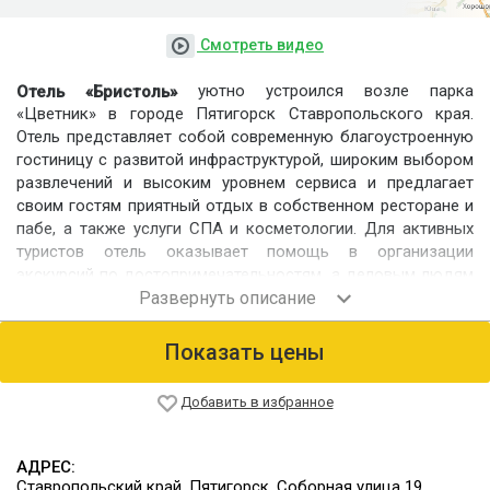
Смотреть видео
уютно устроился возле парка
Отель «Бристоль»
«Цветник» в городе Пятигорск Ставропольского края.
Отель представляет собой современную благоустроенную
гостиницу с развитой инфраструктурой, широким выбором
развлечений и высоким уровнем сервиса и предлагает
своим гостям приятный отдых в собственном ресторане и
пабе, а также услуги СПА и косметологии. Для активных
туристов отель оказывает помощь в организации
экскурсий по достопримечательностям, а деловым людям
предоставляет все необходимое для проведения
конференция и бизнес-мероприятий.
Показать цены
Номерной фонд
Гости отеля размещаются в современных
комфортабельных номерах различных категорий.
Добавить в избранное
Питание
Для гостей отеля работает ресторан европейской кухни и
АДРЕС:
собственный паб. Питание осуществляется по меню, для
Ставропольский край, Пятигорск, Соборная улица 19