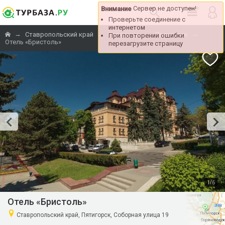
Сервер не доступен!
Внимание
Проверьте соединение с
интернетом
→
→
→
→
Ставропольский край
Пятигорск
Пятигорск
При повторении ошибки
Отель «Бристоль»
перезагрузите страницу
/
1
6
Отель «Бристоль»
Ставропольский край, Пятигорск, Соборная улица 19