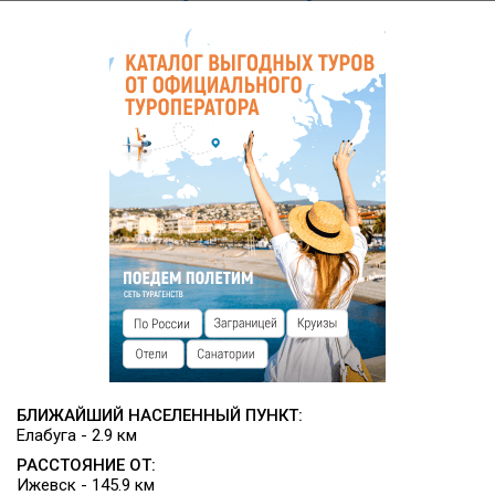
барбекю.
На территории базы отдыха имеется банкетный зал на 120
человек, в котором можно организовать любое
праздничное или корпоративное мероприятие.
Инфраструктура
К услугам гостей парковка, банный комплекс, финская и
турецкая сауны, бассейн, веранда, беседка, мангал,
спортивная площадка, теннисный корт, пункт проката
велосипедов и спортинвентаря, настольный теннис,
бильярд, караоке, детская площадка, банкетный зал.
БЛИЖАЙШИЙ НАСЕЛЕННЫЙ ПУНКТ:
Елабуга - 2.9 км
РАССТОЯНИЕ ОТ:
Ижевск - 145.9 км