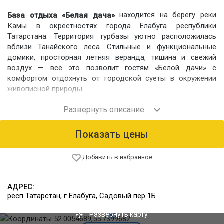
находится на берегу реки
База отдыха «Белая дача»
Камы в окрестностях города Елабуга республики
Татарстана. Территория турбазы уютно расположилась
вблизи Танайского леса. Стильные и функциональные
домики, просторная летняя веранда, тишина и свежий
воздух — всё это позволит гостям «Белой дачи» с
комфортом отдохнуть от городской суеты в окружении
живописной природы.
Номерной фонд
Номерной фонд комплекса состоит из комфортабельных
2-этажный домиков категорий «Стандарт» и «Люкс» со
Показать цены
всеми удобствами. Всего на базе 27 стандартных домика и
4 дома «Люкс». Также можно разместиться в 2- и 3-
местных гостиничных номерах. Общая вместимость
Добавить в избранное
турбазы — 216 человек.
Питание
АДРЕС:
Питание обсуждается индивидуально. Есть возможность
респ Татарстан, г Елабуга, Садовый пер 1Б
заказать доставку еды в номер. Кроме того, возле
каждого дома имеется мангал для приготовления
Развернуть карту