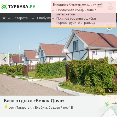
Сервер не доступен!
Внимание
Проверьте соединение с
интернетом
→
→
→
«Белая Дача»
Татарстан
Елабужский район
При повторении ошибки
перезагрузите страницу
/
1
32
База отдыха «Белая Дача»
респ Татарстан, г Елабуга, Садовый пер 1Б