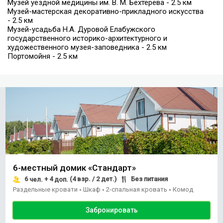
Музей уездной медицины им. В. М. Бехтерева - 2.5 км
Музей-мастерская декоративно-прикладного искусства
- 2.5 км
Музей-усадьба Н.А. Дуровой Елабужского
государственного историко-архитектурного и
художественного музея-заповедника - 2.5 км
Портомойня - 2.5 км
6-местный домик «Стандарт»
6
+ 4
(4 взр. / 2 дет.)
Без питания
чел.
доп.
Раздельные кровати
Шкаф
2-спальная кровать
Комод
•
•
•
Забронировать