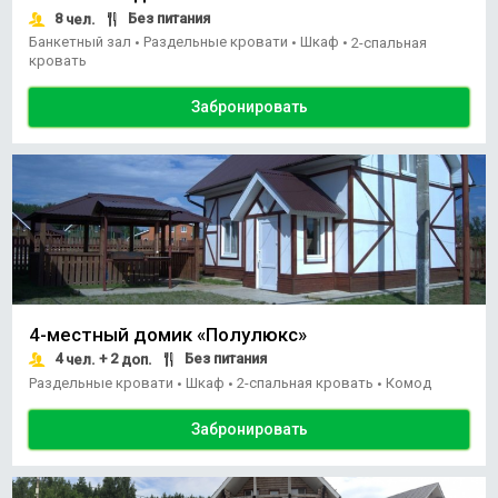
8
Без питания
чел.
Банкетный зал
Раздельные кровати
Шкаф
•
•
•
2-спальная
кровать
Забронировать
4-местный домик «Полулюкс»
4
+ 2
Без питания
чел.
доп.
Раздельные кровати
Шкаф
2-спальная кровать
Комод
•
•
•
Забронировать