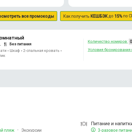
до
по С
осмотреть все промокоды
Как получить
КЕШБЭК
15%
комнатный
Количество номеров:
Без питания
.
Условия бронирования 
вати
Шкаф
2-спальная кровать
•
•
•
лик
Питание и напитк
Экскурсии
ый пляж
3-разовое питан