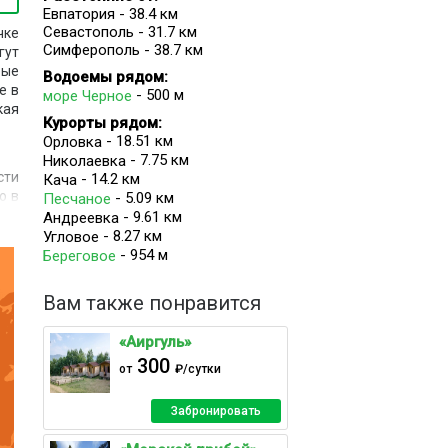
Евпатория - 38.4 км
Севастополь - 31.7 км
чке
Симферополь - 38.7 км
гут
рые
Водоемы рядом:
е в
- 500 м
море Черное
кая
Курорты рядом:
- 18.51 км
Орловка
- 7.75 км
Николаевка
сти
- 14.2 км
Кача
о в
- 5.09 км
Песчаное
- 9.61 км
Андреевка
- 8.27 км
Угловое
- 954 м
Береговое
тся
Вам также понравится
для
«Аиргуль»
ких
300
от
₽/сутки
чие
Забронировать