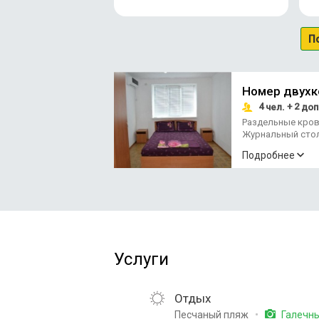
П
Номер двух
4
+ 2
чел.
доп
Раздельные кро
Журнальный сто
Подробнее
Услуги
Отдых
Песчаный пляж
Галечн