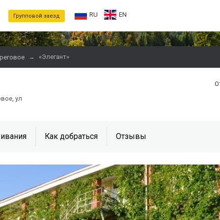
RU
EN
Групповой заезд
→
«Элегант»
реговое
О
вое, ул
ивания
Как добраться
Отзывы