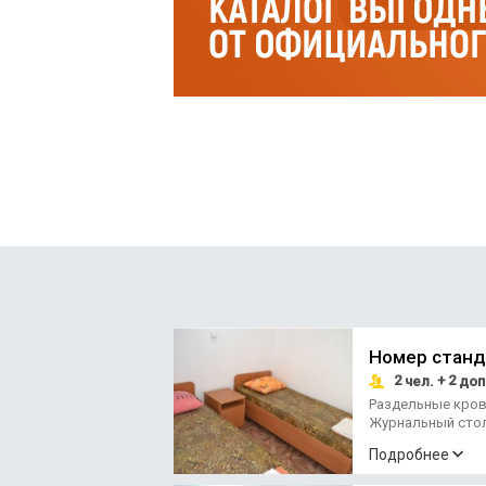
Номер стан
2
+ 2
чел.
доп
Раздельные кро
Журнальный сто
Подробнее