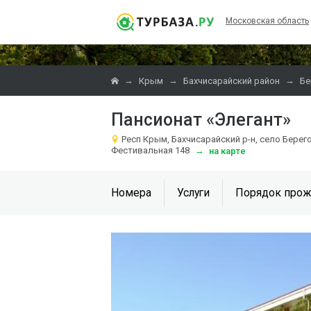
Московская область
→
→
→
Крым
Бахчисарайский район
Бе
Пансионат «Элегант»
Респ Крым, Бахчисарайский р-н, село Берего
Фестивальная 148
→
на карте
Номера
Услуги
Порядок прож