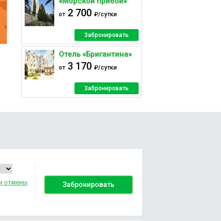
«Морской прибой»
2 700
от
₽/сутки
Забронировать
Отель «Бригантина»
3 170
от
₽/сутки
Забронировать
и отмены
Забронировать