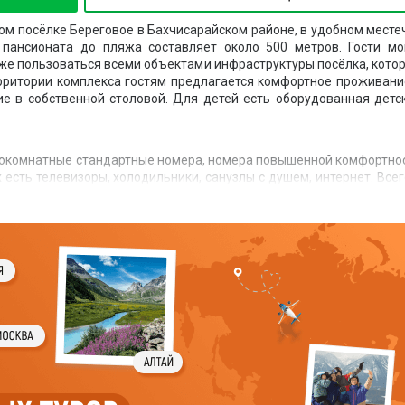
ом посёлке Береговое в Бахчисарайском районе, в удобном месте
 пансионата до пляжа составляет около 500 метров. Гости мо
кже пользоваться всеми объектами инфраструктуры посёлка, кото
рритории комплекса гостям предлагается комфортное проживани
е в собственной столовой. Для детей есть оборудованная детс
нокомнатные стандартные номера, номера повышенной комфортно
есть телевизоры, холодильники, санузлы с душем, интернет. Всег
плексное питание в столовой пансионата. Питание оплачивае
одный.
ерами. На территории есть своя столовая, охраняемая парковка 
ощадка с песочницей и качелями. Предлагается аренда детс
Fi. Также гостям предлагаются экскурсионные поездки.
 частные пляжи, работают магазины, кафе, дискотеки и про