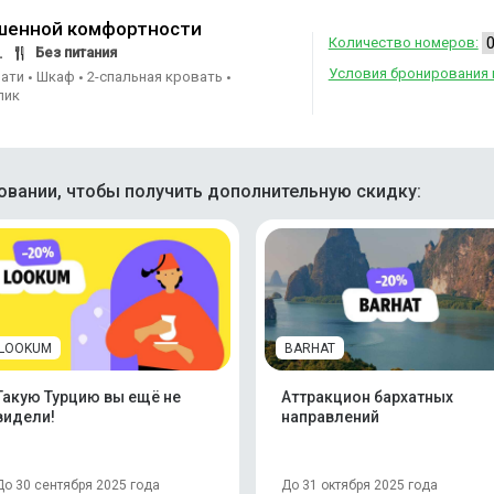
шенной комфортности
Количество номеров:
Без питания
.
Условия бронирования 
вати
Шкаф
2-спальная кровать
•
•
•
лик
вании, чтобы получить дополнительную скидку:
LOOKUM
BARHAT
Такую Турцию вы ещё не
Аттракцион бархатных
видели!
направлений
До 30 сентября 2025 года
До 31 октября 2025 года