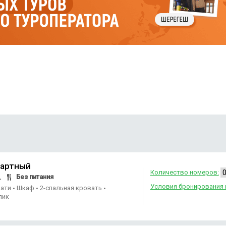
дартный
Количество номеров:
Без питания
.
Условия бронирования 
вати
Шкаф
2-спальная кровать
•
•
•
лик