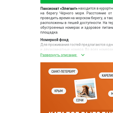
находится в курортн
Пансионат «Элегант»
на берегу Чёрного моря. Расстояние от
проводить время на морском берегу, а та
расположены в пешей доступности. На те
обустроенных номерах и здоровое питани
площадка.
Номерной фонд
Для проживания гостей предлагаются од
и двухкомнатные номера. Во всех номерах 
корпусе 35 номеров.
Питание
Для гостей организуется 3-разовое ком
дополнительно. График приёма пищи своб
Инфраструктура
Пансионат имеет три этажа с жилыми ном
автомобилей, обустроенная детская пл
велосипедов. На территории действует Wi-
Рядом в посёлке есть общественные и
развлечения для взрослых и детей.