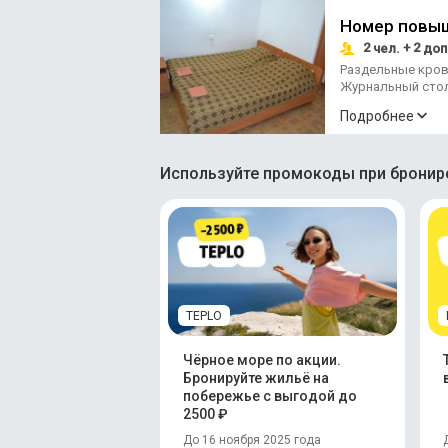
Номер повы
2
+ 2
чел.
доп
Раздельные кро
Журнальный сто
Подробнее
Используйте промокоды при брониро
TEPLO
Чёрное море по акции.
Бронируйте жильё на
побережье с выгодой до
2500 ₽
До 16 ноября 2025 года