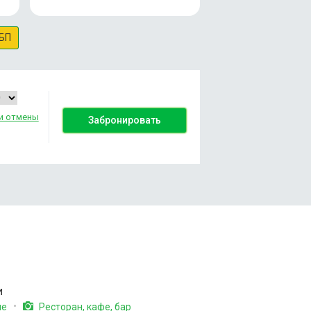
БП
и отмены
Забронировать
и
ие
Ресторан, кафе, бар