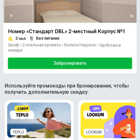
Номер «Стандарт DBL» 2-местный Корпус №1
2
Без питания
чел.
Шкаф
2-спальная кровать
Балкон/терраса
•
•
•
Удобства в
номере
Забронировать
Используйте промокоды при бронировании, чтобы
получить дополнительную скидку:
TEPLO
LOOKUM