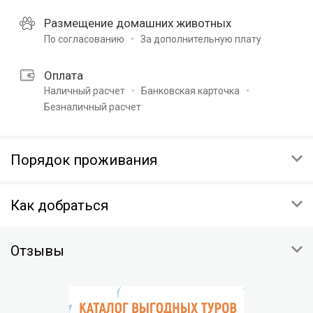
Размещение домашних животных
По согласованию
За дополнительную плату
Оплата
Наличный расчет
Банковская карточка
Безналичный расчет
Порядок проживания
ОТМЕНА
Как добраться
Условия отмены будут указаны при подтверждении
НЕЯВКА ГОСТЯ
Респ Крым, г Ялта, ул Ломоносова 11А
Незаездом считается прибытие гостя после 00:00 часов
Отзывы
Скопировать координаты:
следующего дня.
Штраф за незаезд — % от суммы предоплаты.
На карте
ОСОБЫЕ УСЛОВИЯ