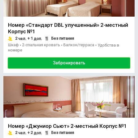
Номер «Стандарт DBL улучшенный» 2-местный
Корпус №1
2
+ 1
Без питания
чел.
доп.
Шкаф
2-спальная кровать
Балкон/терраса
•
•
•
Удобства в
номере
Забронировать
Номер «Джуниор Сьют» 2-местный Корпус №1
2
+ 2
Без питания
чел.
доп.