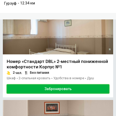
- 12.34 км
Гурзуф
Номер «Стандарт DBL» 2-местный пониженной
комфортности Корпус №1
2
Без питания
чел.
Шкаф
2-спальная кровать
Удобства в номере
Душ
•
•
•
Забронировать