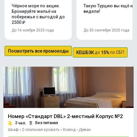
Чёрное море по акции.
Такую Турцию вы ещё не
Бронируйте жильё на
видели!
побережье с выгодой до
2500 ₽
До 16 ноября 2025 года
До 30 сентября 2025 года
Посмотреть все промокоды
до
по СБП
КЕШБЭК
15%
Номер «Стандарт DBL» 2-местный Корпус №2
2
Без питания
чел.
Шкаф
2-спальная кровать
Комод
Диван
•
•
•