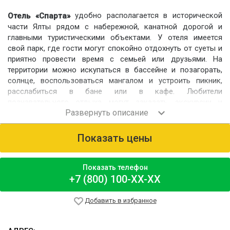
удобно располагается в исторической
Отель «Спарта»
части Ялты рядом с набережной, канатной дорогой и
главными туристическими объектами. У отеля имеется
свой парк, где гости могут спокойно отдохнуть от суеты и
приятно провести время с семьей или друзьями. На
территории можно искупаться в бассейне и позагорать,
солнце, воспользоваться мангалом и устроить пикник,
расслабиться в бане или в кафе. Любители
познавательного отдыха могут заказать экскурсии и
трансфер прямо в отеле или просто прогуляться по городу.
Для детей на территории оборудована игровая зона.
Показать цены
Номерной фонд
Для размещения предлагаются благоустроенные номера
вместимостью от 2 до 4 человек:
Показать телефон
однокомнатные «Стандарт», «Стандарт
+7 (800) 100-XX-XX
улучшенный», «Джуниор Сьют», «Делюкс
Сьют», «Апартамент»;
Добавить в избранное
двухкомнатный «Семейный».
Всего на территории два жилых корпуса. Все номера