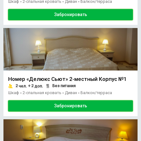
Шкаф
2-спальная кровать
Диван
Балкон/терраса
•
•
•
Забронировать
Номер «Делюкс Сьют» 2-местный Корпус №1
2
+ 2
Без питания
чел.
доп.
Шкаф
2-спальная кровать
Диван
Балкон/терраса
•
•
•
Забронировать