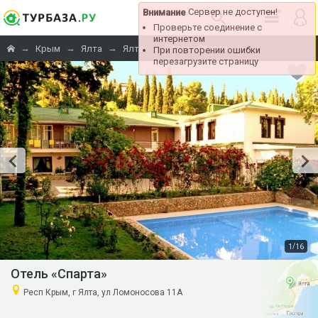
Сервер не доступен!
Внимание
Проверьте соединение с
интернетом
→
→
→
→
Отель «Спарта»
Крым
Ялта
Ялта
При повторении ошибки
перезагрузите страницу
/
1
16
Отель «Спарта»
Респ Крым, г Ялта, ул Ломоносова 11А