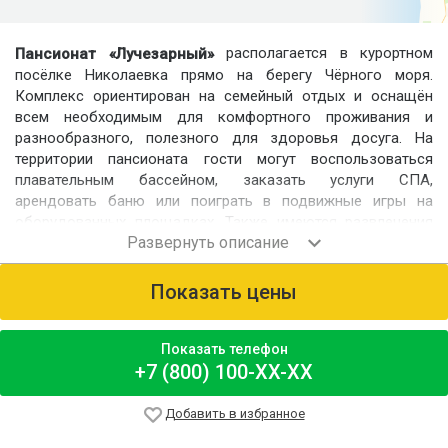
располагается в курортном
Пансионат «Лучезарный»
посёлке Николаевка прямо на берегу Чёрного моря.
Комплекс ориентирован на семейный отдых и оснащён
всем необходимым для комфортного проживания и
разнообразного, полезного для здоровья досуга. На
территории пансионата гости могут воспользоваться
плавательным бассейном, заказать услуги СПА,
арендовать баню или поиграть в подвижные игры на
оборудованных площадках. Также имеются развлечения
для детей – игровой клуб и детский бассейн. Всего в 150
метрах от отеля расположен пляж, полностью
обустроенный для комфортного отдыха.
Показать цены
Номерной фонд
Для размещения гостей предлагаются номера «Эконом»,
Показать телефон
«Стандарт», «Стандарт улучшенный», «Джуниор Сьют», а
+7 (800) 100-XX-XX
также отдельные деревянные домики-срубы со всеми
удобствами. Во всех вариантах размещения есть
Добавить в избранное
телевизоры и холодильники.