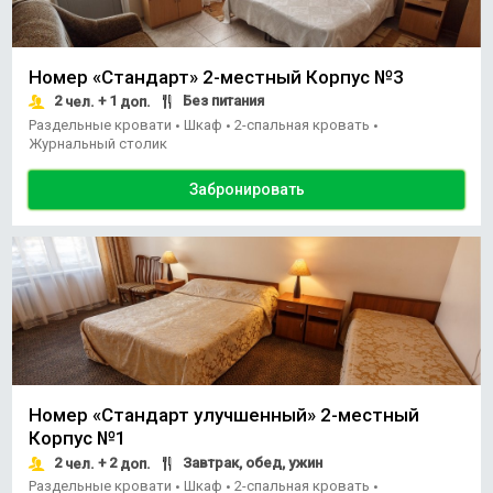
Номер «Стандарт» 2-местный Корпус №3
2
+ 1
Без питания
чел.
доп.
Раздельные кровати
Шкаф
2-спальная кровать
•
•
•
Журнальный столик
Забронировать
Номер «Стандарт улучшенный» 2-местный
Корпус №1
2
+ 2
Завтрак, обед, ужин
чел.
доп.
Раздельные кровати
Шкаф
2-спальная кровать
•
•
•