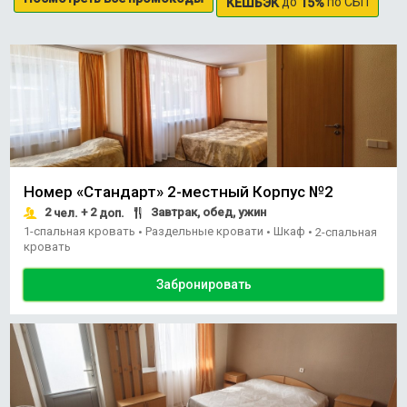
до
по СБП
КЕШБЭК
15%
Номер «Стандарт» 2-местный Корпус №2
2
+ 2
Завтрак, обед, ужин
чел.
доп.
1-спальная кровать
Раздельные кровати
Шкаф
•
•
•
2-спальная
кровать
Забронировать