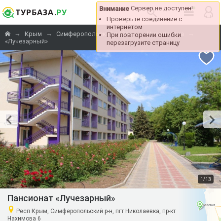
Сервер не доступен!
Внимание
Проверьте соединение с
интернетом
→
→
→
→
Крым
Симферопольский район
Николаевка
При повторении ошибки
«Лучезарный»
перезагрузите страницу
/
1
13
Пансионат «Лучезарный»
Респ Крым, Симферопольский р-н, пгт Николаевка, пр-кт
Нахимова 6