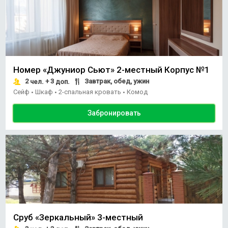
Номер «Джуниор Сьют» 2-местный Корпус №1
2
+ 3
Завтрак, обед, ужин
чел.
доп.
Сейф
Шкаф
2-спальная кровать
Комод
•
•
•
Забронировать
Сруб «Зеркальный» 3-местный