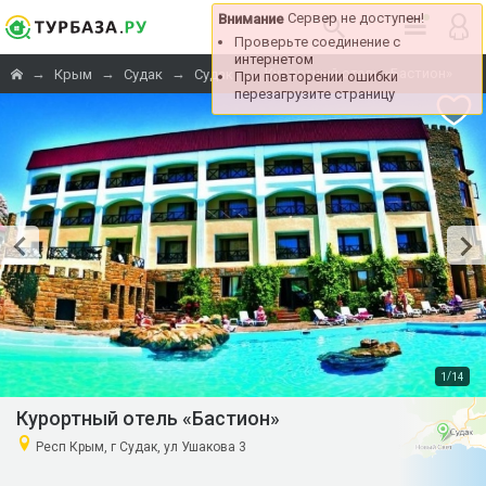
Сервер не доступен!
Внимание
Проверьте соединение с
интернетом
→
→
→
→
Курортный отель «Бастион»
Крым
Судак
Судак
При повторении ошибки
перезагрузите страницу
/
1
14
Курортный отель «Бастион»
Респ Крым, г Судак, ул Ушакова 3