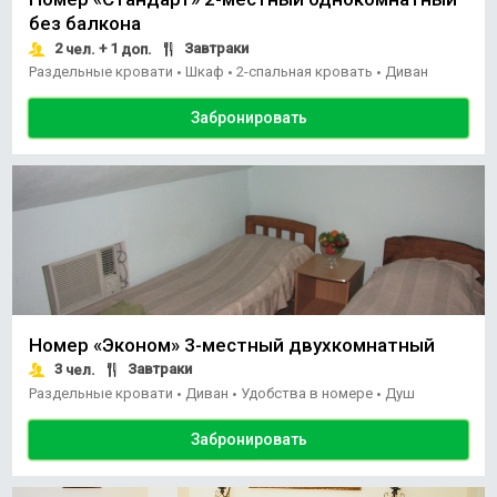
без балкона
2
+ 1
Завтраки
чел.
доп.
Раздельные кровати
Шкаф
2-спальная кровать
Диван
•
•
•
Забронировать
Номер «Эконом» 3-местный двухкомнатный
3
Завтраки
чел.
Раздельные кровати
Диван
Удобства в номере
Душ
•
•
•
Забронировать