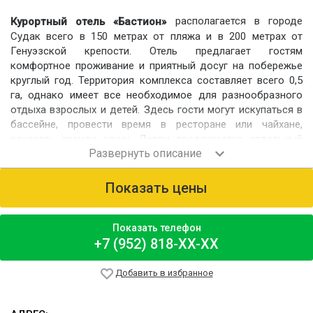
располагается в городе
Курортный отель «Бастион»
Судак всего в 150 метрах от пляжа и в 200 метрах от
Генуэзской крепости. Отель предлагает гостям
комфортное проживание и приятный досуг на побережье
круглый год. Территория комплекса составляет всего 0,5
га, однако имеет все необходимое для разнообразного
отдыха взрослых и детей. Здесь гости могут искупаться в
бассейне, провести время в ресторане или чайхане,
заказать аренду сауну. Детям предлагается отдельный
детский бассейн и услуги аниматора.
Номерной фонд
Показать цены
Гости размещаются в благоустроенных номерах различных
категорий:
«Эконом» 2-местный однокомнатный и 3-местный
Показать телефон
двухкомнатный;
+7 (952) 818-XX-XX
«Стандарт» 2-местный однокомнатный и 3-местный
двухкомнатный;
Добавить в избранное
«Люкс» 2-местный двухкомнатный и трёхкомнатный.
Всего отель рассчитан на 250 мест в летний сезон и 120