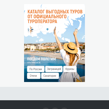
На карте
Условия отмены будут указаны при подтверждении
НЕЯВКА ГОСТЯ
Незаездом считается прибытие гостя после 00:00 часов
следующего дня.
Штраф за незаезд — % от суммы предоплаты.
РАЗМЕЩЕНИЕ ДЕТЕЙ
Бесплатно без предоставления места до 5 лет
На размещение детей от 5 до 14 лет действуют скидки:
на основном месте – 20%;
на дополнительном месте – 30%.
ОСОБЫЕ УСЛОВИЯ
При заселении необходимо иметь при себе паспорт на
каждого взрослого гостя и свидетельство о рождении на
каждого ребенка.
На размещение на дополнительном месте действует
скидка 20%.