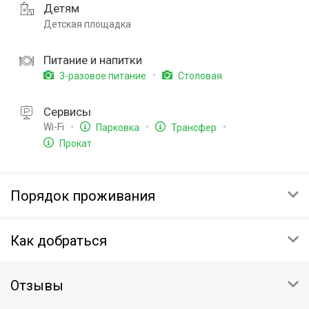
Детям
Детская площадка
Питание и напитки
3-разовое питание
Столовая
Сервисы
Wi-Fi
Парковка
Трансфер
Прокат
Порядок проживания
ЗАЕЗД
Как добраться
12:00
ВЫЕЗД
Респ Крым, г Феодосия, пр-кт им И.К. Айвазовского 49
10:00
Отзывы
Скопировать координаты:
ОТМЕНА