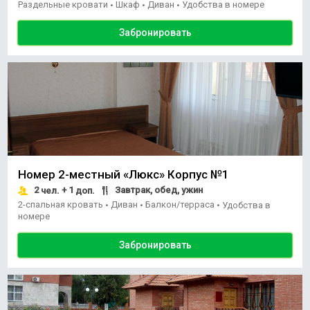
Раздельные кровати
Шкаф
Диван
Удобства в номере
•
•
•
Забронировать
Номер 2-местный «Люкс» Корпус №1
2
+ 1
Завтрак, обед, ужин
чел.
доп.
2-спальная кровать
Диван
Балкон/терраса
•
•
•
Удобства в
номере
Забронировать