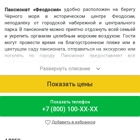
удобно расположен на берегу
Пансионат «Феодосия»
Чёрного моря в историческом центре Феодосии,
неподалёку от городской набережной и центрального
парка. В пансионате можно приятно отдохнуть всей семьёй
и укрепить организм целебным морским воздухом. Гости
могут провести время на благоустроенном пляже или в
цветущем саду пансионата, отправиться на экскурсию или
погулять по городу. Пансионат предоставляет всё
необходимое для комфортного проживания взрослых и
детей.
Номерной фонд
Показать цены
Гости размещаются в одно-, двух- и четырёхместных
номерах – стандартных, повышенной комфортности и
категории «Люкс». Всего на территории 3 жилых корпуса на
Показать телефон
106 номеров и 4 отдельных двухэтажных коттеджа. В
+7 (800) 100-XX-XX
целом пансионат рассчитан на 210 человек.
Питание
Добавить в избранное
В столовой, объединяющей 4 просторных зала,
предоставляется трёхразовое питание по меню.