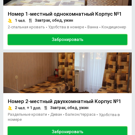
Номер 1-местный однокомнатный Корпус №1
1
Завтрак, обед, ужин
чел.
2-спальная кровать
Удобства в номере
Ванна
Кондиционер
•
•
•
Забронировать
Номер 2-местный двухкомнатный Корпус №1
2
+ 1
Завтрак, обед, ужин
чел.
доп.
Раздельные кровати
Диван
Балкон/терраса
•
•
•
Удобства в
номере
Забронировать