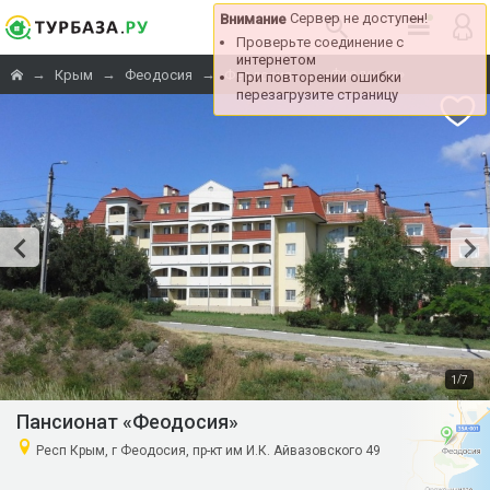
Сервер не доступен!
Внимание
Проверьте соединение с
интернетом
→
→
→
→
«Феодосия»
Крым
Феодосия
Феодосия
При повторении ошибки
перезагрузите страницу
/
1
7
Пансионат «Феодосия»
Респ Крым, г Феодосия, пр-кт им И.К. Айвазовского 49