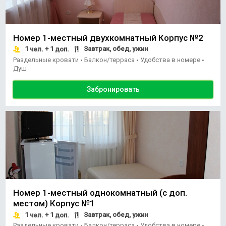
Номер 1-местный двухкомнатный Корпус №2
1
+ 1
Завтрак, обед, ужин
чел.
доп.
Раздельные кровати
Балкон/терраса
Удобства в номере
•
•
•
Душ
Забронировать
Номер 1-местный однокомнатный (с доп.
местом) Корпус №1
1
+ 1
Завтрак, обед, ужин
чел.
доп.
Раздельные кровати
Балкон/терраса
Удобства в номере
•
•
•