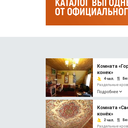
Комната «Го
конек»
4
Без
чел.
Раздельные кро
терраса
Подробнее
Комната «Св
конёк»
2
Без
чел.
Раздельные кро