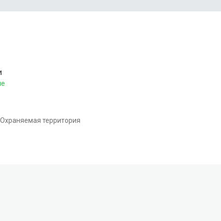
и
ие
Охраняемая территория