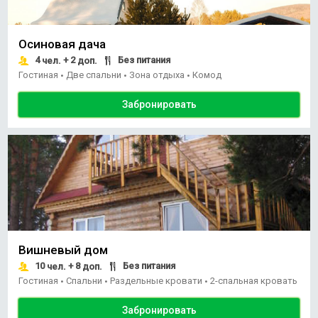
Осиновая дача
4
+ 2
Без питания
чел.
доп.
Гостиная
Две спальни
Зона отдыха
Комод
•
•
•
Забронировать
Вишневый дом
10
+ 8
Без питания
чел.
доп.
Гостиная
Спальни
Раздельные кровати
2-спальная кровать
•
•
•
Забронировать