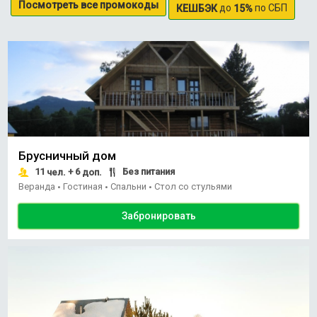
Посмотреть все промокоды
до
по СБП
КЕШБЭК
15%
Брусничный дом
11
+ 6
Без питания
чел.
доп.
Веранда
Гостиная
Спальни
Стол со стульями
•
•
•
Забронировать