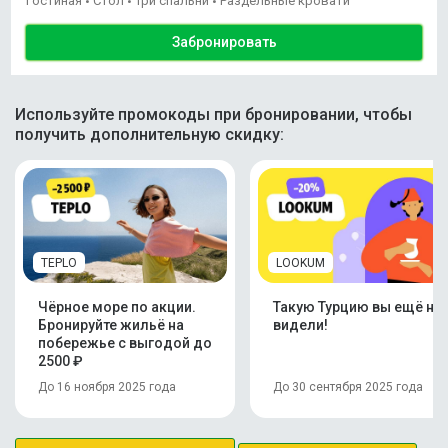
Гостиная
Стол
Три спальни
Раздельные кровати
•
•
•
Забронировать
Используйте промокоды при бронировании, чтобы
получить дополнительную скидку:
TEPLO
LOOKUM
Чёрное море по акции.
Такую Турцию вы ещё не
Бронируйте жильё на
видели!
побережье с выгодой до
2500 ₽
До 16 ноября 2025 года
До 30 сентября 2025 года