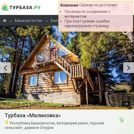
Сервер не доступен!
Внимание
Проверьте соединение с
интернетом
→
→
→
«Малиновка»
Башкортостан
Белорецкий район
При повторении ошибки
перезагрузите страницу
/
1
8
Турбаза «Малиновка»
Республика Башкортостан, Белорецкий район, Нурский
сельсовет, деревня Отнурок