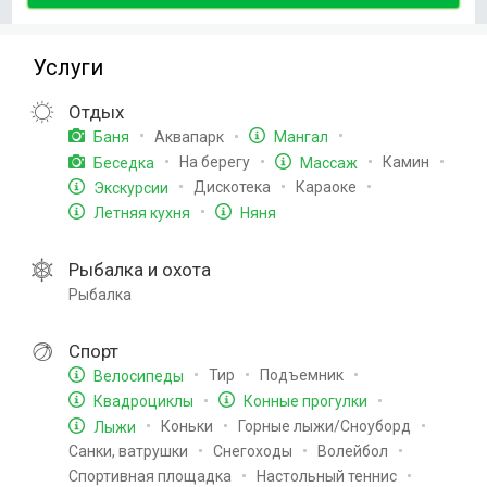
Услуги
Отдых
Аквапарк
Баня
Мангал
На берегу
Камин
Беседка
Массаж
Дискотека
Караоке
Экскурсии
Летняя кухня
Няня
Рыбалка и охота
Рыбалка
Спорт
Тир
Подъемник
Велосипеды
Квадроциклы
Конные прогулки
Коньки
Горные лыжи/Сноуборд
Лыжи
Санки, ватрушки
Снегоходы
Волейбол
Спортивная площадка
Настольный теннис