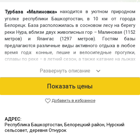
находится в уютном природном
Турбаза «Малиновка»
уголке республики Башкортостан, в 10 км от города
Белорецк. База расположилась в сосновом лесу на берегу
реки Нура, вблизи двух живописных гор – Малиновая (1152
метров) и Ялангас (1297 метров). Гостям базы
предлагаются различные виды
активного отдыха в любое
время года: конные, пешие и велосипедные прогулки,
сплавы по реке – в летний сезон, а также катание на лыжах
и снегоходах – зимой.
Номерной фонд
Гостям предлагаются различные варианты проживания:
Показать цены
2-местные комнаты со всеми удобствами;
уютные домики на 5-6 человек для проживания с
Добавить в избранное
семьей или друзьями;
большие дома для больших компаний 10-15 человек;
АДРЕС:
Все дома построены из натурального дерева и выполнены
Республика Башкортостан, Белорецкий район, Нурский
в стиле русской избы, многие из них благоустроены.
сельсовет, деревня Отнурок
Питание