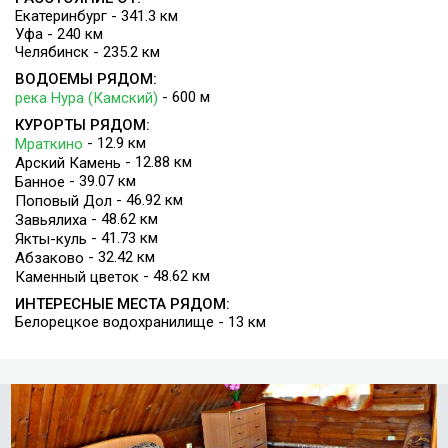
Екатеринбург - 341.3 км
Уфа - 240 км
Челябинск - 235.2 км
ВОДОЕМЫ РЯДОМ:
- 600 м
река Нура (Камский)
КУРОРТЫ РЯДОМ:
- 12.9 км
Мраткино
- 12.88 км
Арский Камень
- 39.07 км
Банное
- 46.92 км
Поповый Дол
- 48.62 км
Завьялиха
- 41.73 км
Якты-куль
- 32.42 км
Абзаково
- 48.62 км
Каменный цветок
ИНТЕРЕСНЫЕ МЕСТА РЯДОМ:
Белорецкое водохранилище - 13 км