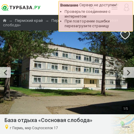
Сервер не доступен!
Внимание
Проверьте соединение с
интернетом
→
→
→
→
«Сосновая
Пермский край
Пермь
Калинино
При повторении ошибки
слобода»
перезагрузите страницу
/
1
5
База отдыха «Сосновая слобода»
г Пермь, мкр Соцпоселок 17