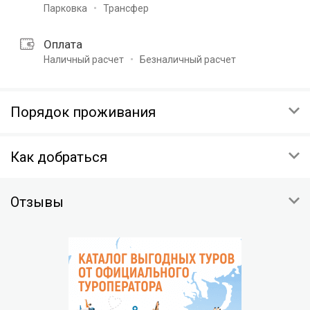
Парковка
Трансфер
Оплата
Наличный расчет
Безналичный расчет
Порядок проживания
ЗАЕЗД
Как добраться
12:00
ВЫЕЗД
г Пермь, мкр Соцпоселок 17
12:00
Отзывы
Скопировать координаты:
ПРЕДОПЛАТА
На карте
30% стоимости проживания
ОТМЕНА
Условия отмены будут указаны при подтверждении
НЕЯВКА ГОСТЯ