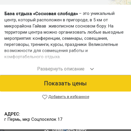
– это уникальный
База отдыха «Сосновая слобода»
центр, который расположен в пригороде, в 5 км от
микрорайона Гайвав живописном сосновом бору. На
территории центра можно организовать любые выездные
мероприятия: конференции, семинары, совещания,
переговоры, тренинги, курсы, праздники. Великолепные
возможности для совмещения работы и
комфортабельного отдыха.
Номерной фонд
Для размещения предлагаются 3 благоустроенных корпуса
(общей вместимостью 300 человек): 40 человек на этаже, 5
Показать цены
человек в комнате.
Питание
Добавить в избранное
Питание 4-разовое. Для особых дат или мероприятий
предлагается индивидуальное меню.
АДРЕС:
Инфраструктура
г Пермь, мкр Соцпоселок 17
На территории центра:
дискозал;
Развернуть карту