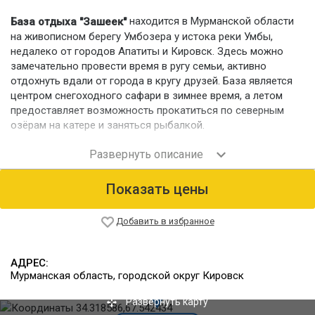
находится в Мурманской области
База отдыха "Зашеек"
на живописном берегу Умбозера у истока реки Умбы,
недалеко от городов Апатиты и Кировск. Здесь можно
замечательно провести время в ругу семьи, активно
отдохнуть вдали от города в кругу друзей. База является
центром снегоходного сафари в зимнее время, а летом
предоставляет возможность прокатиться по северным
озёрам на катере и заняться рыбалкой.
Номерной фонд
Для проживания предлагаются два гостевых дома - на 11 и
15 человек.
Показать цены
Питание
Оба дома оборудованы полноценными кухнями для
Добавить в избранное
самостоятельного питания.
Инфраструктура
АДРЕС:
На территории базы отдыха в Гостевом доме расположена
Мурманская область, городской округ Кировск
бильярдная. Гости могут посетить русскую дровяную баню
с купальней, зимой прорубается прорубью. Летом
Развернуть карту
осуществляется прокат катеров, зимой - снегоходов с