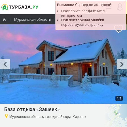
Сервер не доступен!
Внимание
Проверьте соединение с
интернетом
→
→
→
«Зашеек»
Мурманская область
Кировск
При повторении ошибки
перезагрузите страницу
/
1
4
База отдыха «Зашеек»
Мурманская область, городской округ Кировск