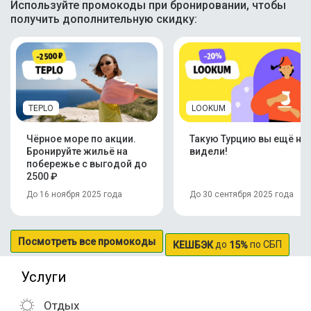
Используйте промокоды при бронировании, чтобы
получить дополнительную скидку:
TEPLO
LOOKUM
Чёрное море по акции.
Такую Турцию вы ещё не
Бронируйте жильё на
видели!
побережье с выгодой до
2500 ₽
До 16 ноября 2025 года
До 30 сентября 2025 года
Посмотреть все промокоды
до
по СБП
КЕШБЭК
15%
Услуги
Отдых