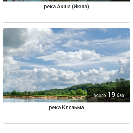
река Акша (Икша)
19
всего
баз
река Клязьма