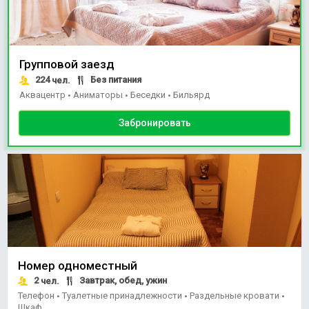
Групповой заезд
224
Без питания
чел.
Аквацентр
Аниматоры
Беседки
Бильярд
•
•
•
Забронировать
Номер одноместный
2
Завтрак, обед, ужин
чел.
Телефон
Туалетные принадлежности
Раздельные кровати
•
•
•
Шкаф