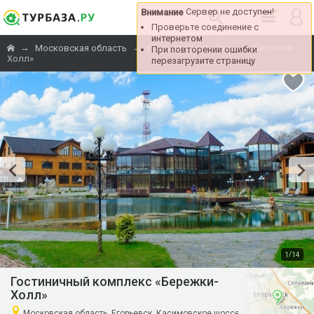
Сервер не доступен!
Внимание
Проверьте соединение с
интернетом
→
→
→
«Бережки-
Московская область
Егорьевский район
При повторении ошибки
Холл»
перезагрузите страницу
/
1
14
Гостиничный комплекс «Бережки-
Холл»
Московская область, Егорьевск, Касимовское шоссе