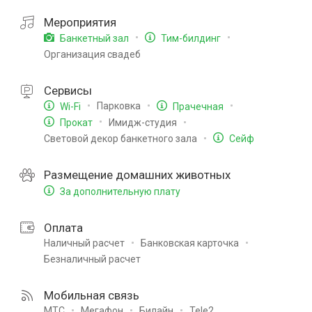
Мероприятия
Банкетный зал
Тим-билдинг
Организация свадеб
Сервисы
Парковка
Wi-Fi
Прачечная
Имидж-студия
Прокат
Световой декор банкетного зала
Сейф
Размещение домашних животных
За дополнительную плату
Оплата
Наличный расчет
Банковская карточка
Безналичный расчет
Мобильная связь
МТС
Мегафон
Билайн
Tele2