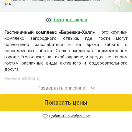
45А
Смотреть видео
– это крупный
Гостиничный комплекс «Бережки-Холл»
комплекс загородного отдыха, где гости могут
полноценно расслабиться и на время забыть о
повседневных заботах. Отель находится в подмосковном
городе Егорьевске, на тихой окраине, и предлагает своим
гостям различные виды активного и оздоровительного
досуга.
Номерной фонд
Номерной фонд отеля состоит из 63 комфортабельных
номеров стандартной классификации: от одноместных и
семейных до полулюксовых и люксовых. Помимо главного
Показать цены
корпуса отеля, существует еще два деревянных дома с
наличием номеров такого же типа.
Добавить в избранное
Питание
Ресторанный комплекс отеля включает в себя несколько
залов: «Классический», «Греческий», «Малый Греческий»,