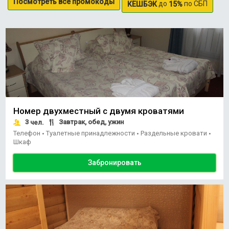
Посмотреть все промокоды
до
по СБП
КЕШБЭК
15%
Номер двухместный с двумя кроватями
3
Завтрак, обед, ужин
чел.
Телефон
Туалетные принадлежности
Раздельные кровати
•
•
•
Шкаф
Забронировать