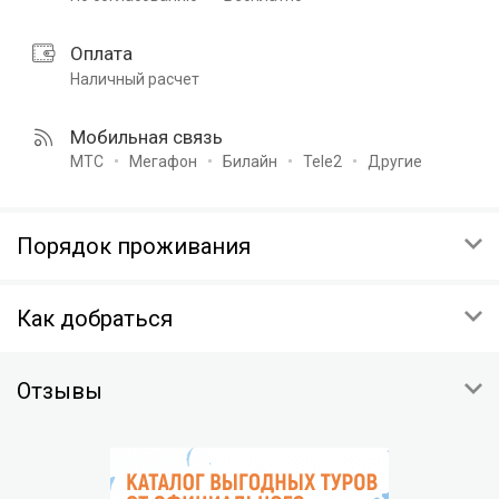
Оплата
Наличный расчет
Мобильная связь
МТС
Мегафон
Билайн
Tele2
Другие
Порядок проживания
ЗАЕЗД
Как добраться
12:00-14:00
ВЫЕЗД
Московская обл, г.о. Мытищи, деревня Ульянково
12:00-14:00
Отзывы
Общественный транспорт:
ПРЕДОПЛАТА
м.Медведково, 438 автобус до остановки "Лодочная Станция"
30% стоимости проживания
Скопировать координаты:
ОТМЕНА