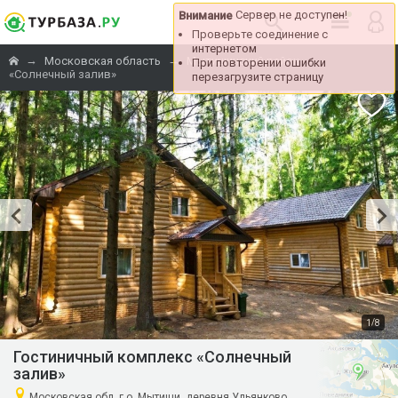
Сервер не доступен!
Внимание
Проверьте соединение с
интернетом
→
→
→
Московская область
Мытищинский район
При повторении ошибки
«Солнечный залив»
перезагрузите страницу
/
1
8
Гостиничный комплекс «Солнечный
залив»
Московская обл, г.о. Мытищи, деревня Ульянково