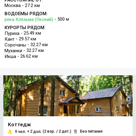
РАССТОЯНИЕ ОТ:
Москва - 27.2 км
ВОДОЕМЫ РЯДОМ:
- 500 м
река Клязьма (Окский)
КУРОРТЫ РЯДОМ:
- 25.49 км
Пуриха
- 29.57 км
Кант
- 32.27 км
Сорочаны
- 32.27 км
Муханки
- 26.62 км
Икша
Коттедж
6
+ 2
(2 взр. / 2 дет.)
Без питания
чел.
доп.