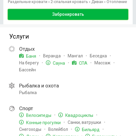
Раздельные кровати
2-спальная кровать
Диван
Отопление
•
•
•
Забронировать
Услуги
Отдых
Веранда
Мангал
Беседка
Баня
На берегу
Массаж
Сауна
СПА
Бассейн
Рыбалка и охота
Рыбалка
Спорт
Велосипеды
Квадроциклы
Санки, ватрушки
Конные прогулки
Снегоходы
Волейбол
Бильярд