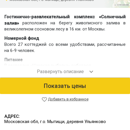
Гостинично-развлекательный комплекс «Солнечный
расположен на берегу живописного залива в
залив»
великолепном сосновом лесу в 16 км. от Москвы.
Номерной фонд
Всего 27 коттеджей со всеми удобствами, рассчитанные
на 6-9 человек.
Питание
В ресторане «Царская рыбалка» работают
профессиональные повара. Меню ресторана - это
разнообразные блюда домашней русской, европейской и
армянской кухни из натуральных продуктов. К услугам
Показать цены
гостей — зал на 60 человек.
Инфраструктура
Добавить в избранное
Ресторан/Банкетный зал
Бар
АДРЕС:
Летнее кафе
Московская обл, г.о. Мытищи, деревня Ульянково
SPA-центр