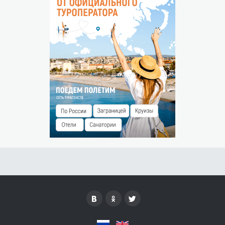
На карте
Бесплатная отмена бронирования за 7 суток до даты
заезда.
В случае отмены бронирования менее чем за 7 суток до
заезда штраф составит 100% от поступившей предоплаты.
НЕЯВКА ГОСТЯ
Незаездом считается прибытие гостя после 00:00 часов
следующего дня.
Штраф за незаезд — 100% от суммы предоплаты.
РАЗМЕЩЕНИЕ ДЕТЕЙ
Бесплатно без предоставления места до 5 лет