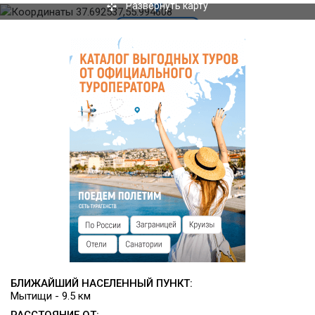
​Косметология
Развернуть карту
Баня/Сауна/Хамам
Купель
Зал групповых и индивидуальных занятий
Бассейн
Сенная комната
Спортзал
Салон красоты
Бильярд
БЛИЖАЙШИЙ НАСЕЛЕННЫЙ ПУНКТ:
Мытищи - 9.5 км