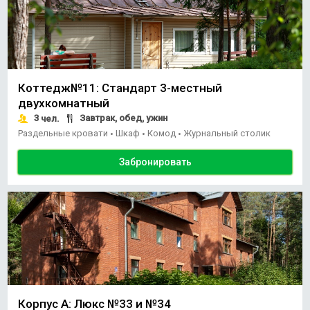
Коттедж№11: Стандарт 3-местный
двухкомнатный
3
Завтрак, обед, ужин
чел.
Раздельные кровати
Шкаф
Комод
Журнальный столик
•
•
•
Забронировать
Корпус А: Люкс №33 и №34