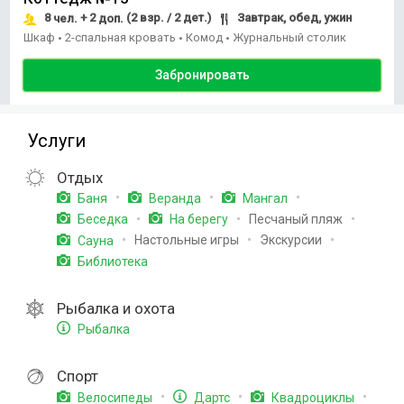
8
+ 2
(2 взр. / 2 дет.)
Завтрак, обед, ужин
чел.
доп.
Шкаф
2-спальная кровать
Комод
Журнальный столик
•
•
•
Забронировать
Услуги
Отдых
Баня
Веранда
Мангал
Песчаный пляж
Беседка
На берегу
Настольные игры
Экскурсии
Сауна
Библиотека
Рыбалка и охота
Рыбалка
Спорт
Велосипеды
Дартс
Квадроциклы