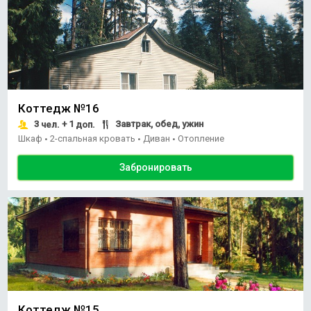
Коттедж №16
3
+ 1
Завтрак, обед, ужин
чел.
доп.
Шкаф
2-спальная кровать
Диван
Отопление
•
•
•
Забронировать
Коттедж №15