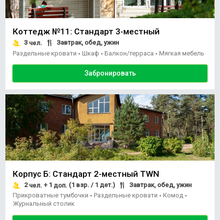
Коттедж №11: Стандарт 3-местный
3
Завтрак, обед, ужин
чел.
Раздельные кровати
Шкаф
Балкон/терраса
Мягкая мебель
•
•
•
Забронировать
Корпус Б: Стандарт 2-местный TWN
2
+ 1
(1 взр. / 1 дет.)
Завтрак, обед, ужин
чел.
доп.
Прикроватные тумбочки
Раздельные кровати
Комод
•
•
•
Журнальный столик