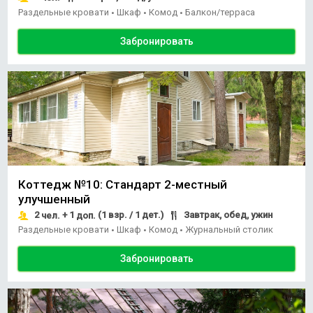
Раздельные кровати
Шкаф
Комод
Балкон/терраса
•
•
•
Забронировать
Коттедж №10: Стандарт 2-местный
улучшенный
2
+ 1
(1 взр. / 1 дет.)
Завтрак, обед, ужин
чел.
доп.
Раздельные кровати
Шкаф
Комод
Журнальный столик
•
•
•
Забронировать