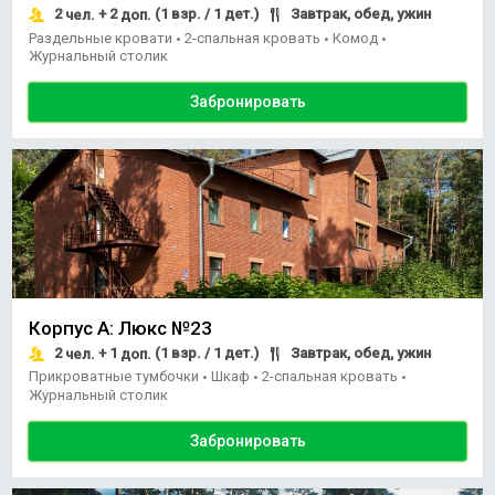
2
+ 2
(1 взр. / 1 дет.)
Завтрак, обед, ужин
чел.
доп.
Раздельные кровати
2-спальная кровать
Комод
•
•
•
Журнальный столик
Забронировать
Корпус А: Люкс №23
2
+ 1
(1 взр. / 1 дет.)
Завтрак, обед, ужин
чел.
доп.
Прикроватные тумбочки
Шкаф
2-спальная кровать
•
•
•
Журнальный столик
Забронировать