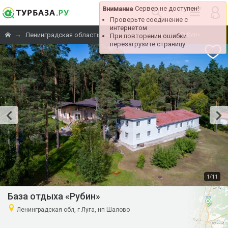
Сервер не доступен!
Внимание
Проверьте соединение с
интернетом
→
→
→
«Рубин»
Ленинградская область
Лужский район
При повторении ошибки
перезагрузите страницу
/
1
11
База отдыха «Рубин»
Ленинградская обл, г Луга, нп Шалово