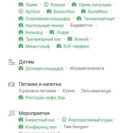
Лыжи
Коньки
Санки, ватрушки
Футбол
Баскетбол
Волейбол
Спортивная площадка
Теннисный корт
Бадминтон
Настольный теннис
Бильярд
Лодки
Тренажерный зал
Хоккей
Мини-гольф
SUP-сёрфинг
Детям
Игровая комната
Детская площадка
Питание и напитки
3-разовое питание
Кухня
Питьевая вода
Ресторан, кафе, бар
Мероприятия
Банкетный зал
Корпоративный отдых
Тим-билдинг
Конференц-зал