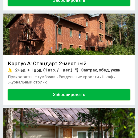
Забронировать
Корпус А: Стандарт 2-местный
2
+ 1
(1 взр. / 1 дет.)
Завтрак, обед, ужин
чел.
доп.
Прикроватные тумбочки
Раздельные кровати
Шкаф
•
•
•
Журнальный столик
Забронировать