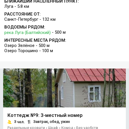
БЛИЖАЙШИЙ НАСЕЛЕННЫЙ ПУНКТ:
внутренних помещениях имеются финская сауна с бочкой и
Луга - 5.8 км
комнатой отдыха, тренажёрный зал, зал для мини-гольфа,
библиотека, холлы с мягкой мебелью, конференц-зал до
РАССТОЯНИЕ ОТ:
Санкт-Петербург - 132 км
150 человек, игровая комната для детей. Работает прокат
лодок, велосипедов, детских квадроциклов и самокатов, а
ВОДОЕМЫ РЯДОМ:
также спортивного снаряжения для командных игр,
- 500 м
река Луга (Балтийский)
скандинавской ходьбы и SUP-сёрфинга, а зимой - санок,
ИНТЕРЕСНЫЕ МЕСТА РЯДОМ:
ватрушек, лыж и коньков.
Озеро Зелёное - 500 м
Озеро Торошино - 100 м
Коттедж №9: 3-местный номер
3
Завтрак, обед, ужин
чел.
Раздельные кровати
Шкаф
Комод
Без удобств
•
•
•