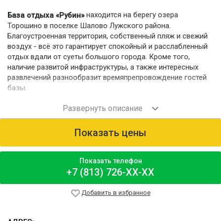
находится на берегу озера
База отдыха «Рубин»
Торошино в поселке Шалово Лужского района.
Благоустроенная территория, собственный пляж и свежий
воздух - всё это гарантирует спокойный и расслабленный
отдых вдали от суеты большого города. Кроме того,
наличие развитой инфраструктуры, а также интересных
развлечений разнообразит времяпрепровождение гостей
базы.
Номерной фонд
База состоит из нескольких корпусов. Кирпичный корпус А
на 68 спальных мест содержит двухместные и трёхместные
Показать цены
номера категорий «Стандарт» и «Люкс» с удобствами в
номере, корпус Б на 72 места - номера «1 категории/
Стандарт» на 2 и 3 спальных места с удобствами в номере.
Показать телефон
Деревянный отапливаемый коттедж № 9 на 9 человек
+7 (813) 726-XX-XX
включает двух- и трёхместные номера без удобств.
Удобства располагаются вблизи коттеджа в отдельно
Добавить в избранное
стоящем отапливаемом здании с раздельными санузлами
и душевыми комнатами. Коттедж №10 с двухкомнатными
номерами на 7 мест: два двухместных и один трёхместный,