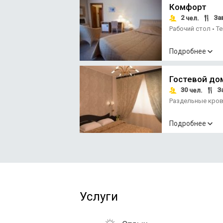
Комфорт
2
За
чел.
Рабочий стол
Т
•
Подробнее
Гостевой до
30
З
чел.
Раздельные кро
Подробнее
Услуги