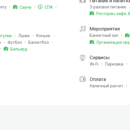
Питание и напитк
3-разовое питание
регу
Сауна
СПА
Ресторан, кафе, 
Мероприятия
Банкетный зал
Лыжи
Коньки
огулки
ы
Футбол
Баскетбол
Организация сва
Бильярд
Сервисы
Wi-Fi
Парковка
Оплата
Наличный расчет