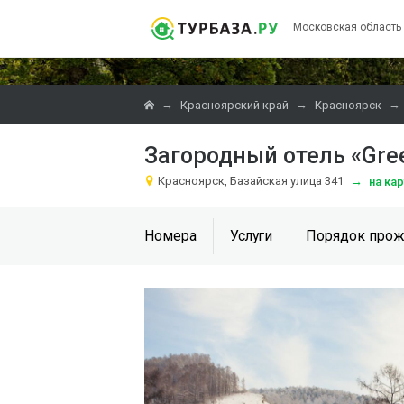
Московская область
→
→
→
Красноярский край
Красноярск
Загородный отель «Gree
Красноярск, Базайская улица 341
→
на ка
Номера
Услуги
Порядок прож