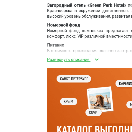
ра
Загородный отель «Green Park Hotel»
Красноярска в окружении девственного 
высокий уровень обслуживания, развитая 
Номерной фонд
Номерной фонд комплекса предлагает 
комфорт, люкс, VIP различной вместимости
Питание
В стоимость проживания включен завтрак
европейском стиле. Гостям предлагаетс
интерьер, панорамные окна, разнообраз
корпоративное мероприятие на самом выс
Инфраструктура
К услугам гостей парковка, Wi-Fi, сауна,
площадка, теннисный корт, пункт проката 
Дополнительные услуги
Организация свадеб, корпоративных вечер