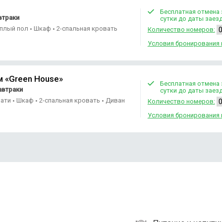
Бесплатная отмена 
втраки
сутки до даты заез
еплый пол
Шкаф
2-спальная кровать
•
•
Количество номеров:
Условия бронирования 
м «Green House»
Бесплатная отмена 
автраки
сутки до даты заез
вати
Шкаф
2-спальная кровать
Диван
•
•
•
Количество номеров:
Условия бронирования 