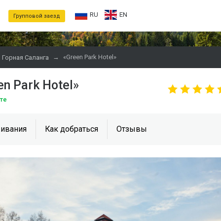
RU
EN
Групповой заезд
→
«Green Park Hotel»
Горная Саланга
n Park Hotel»
рте
ивания
Как добраться
Отзывы