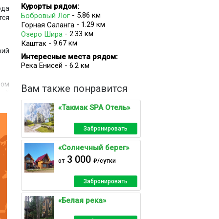
Курорты рядом:
ода
- 5.86 км
Бобровый Лог
тся
- 1.29 км
Горная Саланга
- 2.33 км
Озеро Шира
- 9.67 км
Каштак
рий
Интересные места рядом:
Река Енисей - 6.2 км
ном
Вам также понравится
ный
или
«Такмак SPA Отель»
Забронировать
ная
«Солнечный берег»
3 000
от
₽/сутки
Забронировать
«Белая река»