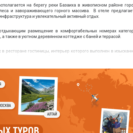
сполагается на берегу реки Базаиха в живописном районе гор
леса и завораживающего горного массива. В отеле предлагае
инфраструктура и увлекательный активный отдых.
отдыхающим размещение в комфортабельных номерах катего
, а также в уютном деревянном коттедже с баней и террасой.
 в ресторане гостиницы, интерьер которого выполнен в изыскан
я широкий ассортимент блюд и напитков от шеф-повара. Прият
ное меню - все это позволит организовать любое праздничное 
оком уровне.
 бассейн, СПА, массажный кабинет, зона барбекю, терраса, спортив
спортинвентаря, бильярд, банкетный зал, шатер, конференц-зал.
инок, дней рождений, детских праздников и других мероприятий.