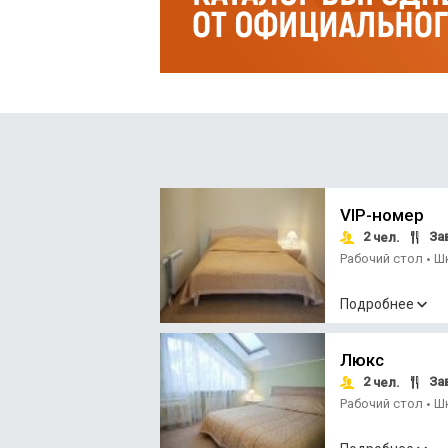
VIP-номер
2
За
чел.
Рабочий стол
Ш
•
Подробнее
Люкс
2
За
чел.
Рабочий стол
Ш
•