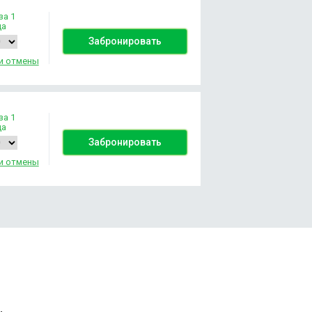
за 1
да
Забронировать
и отмены
за 1
да
Забронировать
и отмены