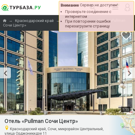
Сервер не доступен!
Внимание
Проверьте соединение с
интернетом
→
→
→
→
Отель «Pullman
Краснодарский край
Сочи
Сочи
При повторении ошибки
Сочи Центр»
перезагрузите страницу
/
1
15
Отель «Pullman Сочи Центр»
Краснодарский край, Сочи, микрорайон Центральный,
улица Орджоникидзе 11