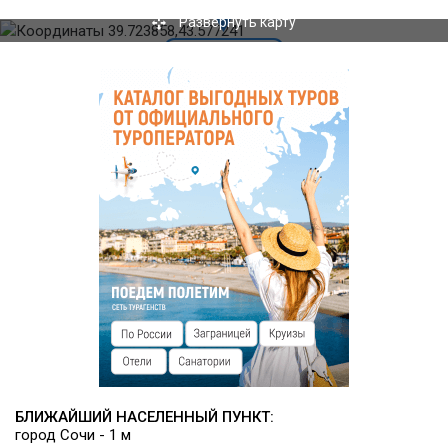
ресторан "Lumi Terrasse"
Развернуть карту
бар "Seaview Lounge"
бар "O'Bar"
Инфраструктура
К услугам гостей предоставляется спа-комплекс с сауной,
турецкой баней, бассейном и тренажерным залом. На
территории отеля оборудован большой открытый бассейн
для взрослых и отдельный бассейн для детей, а также
зона отдыха.
БЛИЖАЙШИЙ НАСЕЛЕННЫЙ ПУНКТ:
город Сочи - 1 м