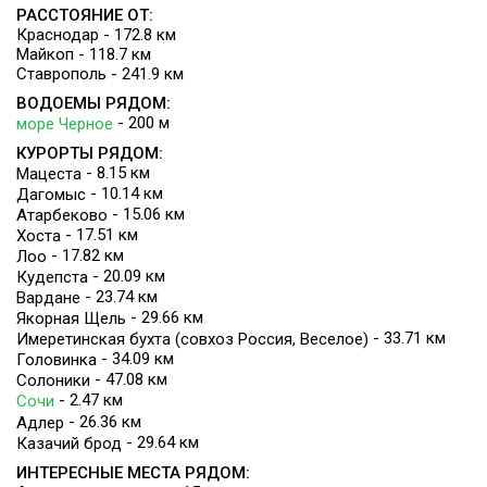
РАССТОЯНИЕ ОТ:
Краснодар - 172.8 км
Майкоп - 118.7 км
Ставрополь - 241.9 км
ВОДОЕМЫ РЯДОМ:
- 200 м
море Черное
КУРОРТЫ РЯДОМ:
- 8.15 км
Мацеста
- 10.14 км
Дагомыс
- 15.06 км
Атарбеково
- 17.51 км
Хоста
- 17.82 км
Лоо
- 20.09 км
Кудепста
- 23.74 км
Вардане
- 29.66 км
Якорная Щель
- 33.71 км
Имеретинская бухта (совхоз Россия, Веселое)
- 34.09 км
Головинка
- 47.08 км
Солоники
- 2.47 км
Сочи
- 26.36 км
Адлер
- 29.64 км
Казачий брод
ИНТЕРЕСНЫЕ МЕСТА РЯДОМ: