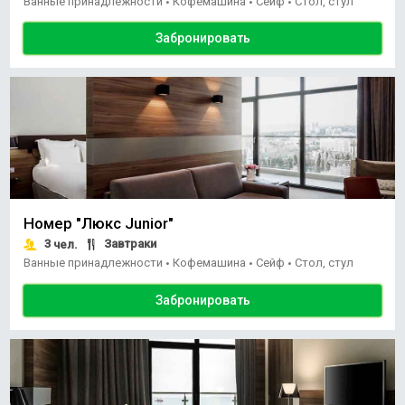
Ванные принадлежности
Кофемашина
Сейф
Стол, стул
•
•
•
Забронировать
Номер "Люкс Junior"
3
Завтраки
чел.
Ванные принадлежности
Кофемашина
Сейф
Стол, стул
•
•
•
Забронировать