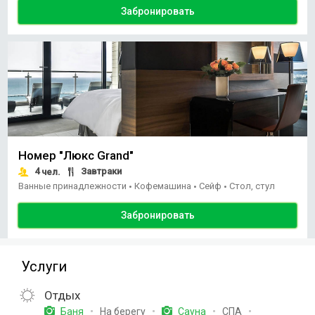
Забронировать
Номер "Люкс Grand"
4
Завтраки
чел.
Ванные принадлежности
Кофемашина
Сейф
Стол, стул
•
•
•
Забронировать
Услуги
Отдых
На берегу
СПА
Баня
Сауна