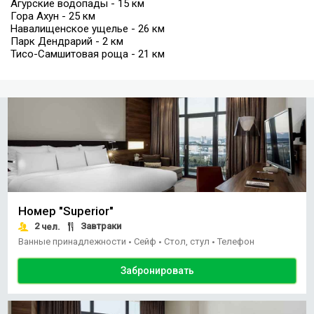
Агурские водопады - 15 км
Гора Ахун - 25 км
Навалищенское ущелье - 26 км
Парк Дендрарий - 2 км
Тисо-Самшитовая роща - 21 км
Номер "Superior"
2
Завтраки
чел.
Ванные принадлежности
Сейф
Стол, стул
Телефон
•
•
•
Забронировать