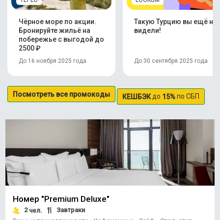
TEPLO
LOOKUM
Чёрное море по акции.
Такую Турцию вы ещё не
Бронируйте жильё на
видели!
побережье с выгодой до
2500 ₽
До 16 ноября 2025 года
До 30 сентября 2025 года
Посмотреть все промокоды
до
по СБП
КЕШБЭК
15%
Номер "Premium Deluxe"
2
Завтраки
чел.