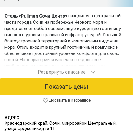
находится в центральной
Отель «Pullman Сочи Центр»
части города Сочи на побережье Черного моря и
представляет собой современную курортную гостиницу
высокого уровня с развитой инфраструктурой, большой
благоустроенной территорией и живописным видом на
море. Отель входит в крупный гостиничный комплекс и
обеспечивает достойный уровень комфорта для своих
гостей. На территории комплекса созданы все
необходимые условия как для отдыха, так и для
проведения различных деловых мероприятий: имеется
крупный центр фитнеса и спа, а также оборудованные
конференц-залы.
Показать цены
Номерной фонд
Гости размещаются в комфортабельных номерах
Добавить в избранное
различных категорий.
Питание
АДРЕС:
На территории отеля работают бары и рестораны:
Краснодарский край, Сочи, микрорайон Центральный,
улица Орджоникидзе 11
ресторан средиземноморской кухни "Sel Marin"