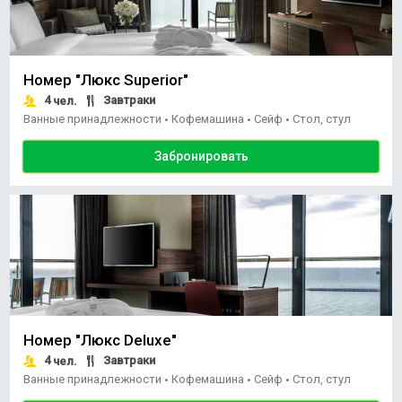
Номер "Люкс Superior"
4
Завтраки
чел.
Ванные принадлежности
Кофемашина
Сейф
Стол, стул
•
•
•
Забронировать
Номер "Люкс Deluxe"
4
Завтраки
чел.
Ванные принадлежности
Кофемашина
Сейф
Стол, стул
•
•
•