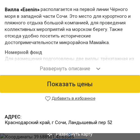
располагается на первой линии Чёрного
Вилла «Esenin»
моря в западной части Сочи. Это место для курортного и
пляжного отдыха большой компанией, для проведения
коллективных мероприятий на морском берегу. Также
отсюда удобно посетить исторические
достопримечательности микрорайона Мамайка.
Номерной фонд
Для размещения подготовлены две виллы: трёхэтажная из
сруба на 20 человек и двухэтажная каменная на 8 мест.
Питание
Для самостоятельного питания в обоих коттеджах
Показать цены
оборудованы полноценные кухни и обеденные зоны.
Инфраструктура
Добавить в избранное
На территории, покрытой тропической зеленью, находятся
открытый бассейн, видовая беседка, мангальная печь.
АДРЕС:
Имеется выход на дикий галечный берег, также в шаговой
Краснодарский край, г Сочи, Ландышевый пер 52
доступности расположена череда благоустроенных
общественных пляжей и нудистский пляж. Организована
Развернуть карту
парковка на 3-4 машины.