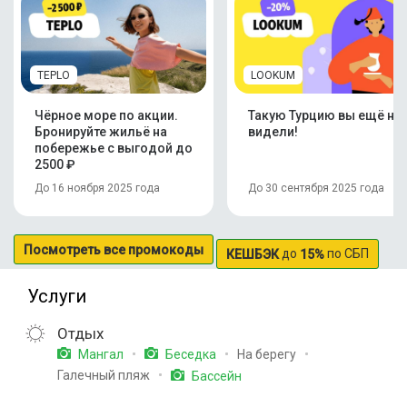
TEPLO
LOOKUM
Чёрное море по акции.
Такую Турцию вы ещё не
Бронируйте жильё на
видели!
побережье с выгодой до
2500 ₽
До 16 ноября 2025 года
До 30 сентября 2025 года
Посмотреть все промокоды
до
по СБП
КЕШБЭК
15%
Услуги
Отдых
На берегу
Мангал
Беседка
Галечный пляж
Бассейн