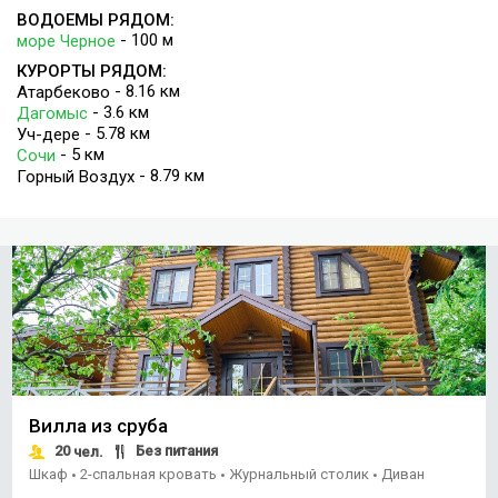
ВОДОЕМЫ РЯДОМ:
- 100 м
море Черное
КУРОРТЫ РЯДОМ:
- 8.16 км
Атарбеково
- 3.6 км
Дагомыс
- 5.78 км
Уч-дере
- 5 км
Сочи
- 8.79 км
Горный Воздух
Вилла из сруба
20
Без питания
чел.
Шкаф
2-спальная кровать
Журнальный столик
Диван
•
•
•