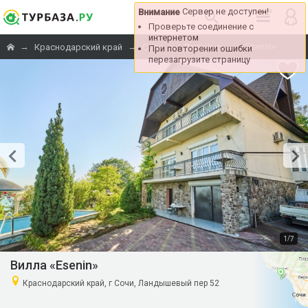
Сервер не доступен!
Внимание
Проверьте соединение с
интернетом
→
→
→
→
«Esenin»
Краснодарский край
Сочи
Дагомыс
При повторении ошибки
перезагрузите страницу
/
1
7
Вилла «Esenin»
Краснодарский край, г Сочи, Ландышевый пер 52