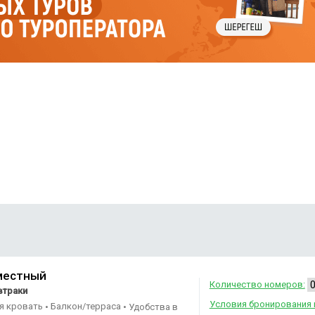
местный
Количество номеров:
втраки
Условия бронирования 
ая кровать
Балкон/терраса
•
•
Удобства в