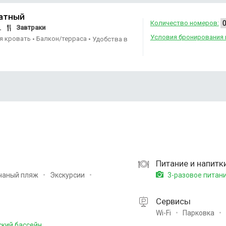
атный
Количество номеров:
Завтраки
.
Условия бронирования 
ая кровать
Балкон/терраса
•
•
Удобства в
Питание и напитк
чаный пляж
Экскурсии
3-разовое питан
Сервисы
Wi-Fi
Парковка
кий бассейн