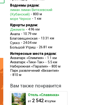
Водоемы рядом:
лиман лиман Витязевский
- 800 м
(Кубанский)
- 1 км
море Черное
Курорты рядом:
- 4.96 км
Джемете
- 10.79 км
Анапа
- 13.31 км
Благовещенская
- 24.04 км
Сукко
- 26.81 км
Большой Утриш
Интересные места рядом:
Аквапарк «Олимпия» - 1.1 км
Аквапарк «Тики-Так» - 5.5 км
Набережная «Паралия» - 800 м
Парк развлечений «Византия»
- 810 м
и
Вам также понравится
ии.
Отель «Славянка»
2 542
от
₽/сутки