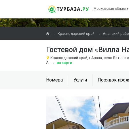
Московская область
→
→
Краснодарский край
Анапский райо
Гостевой дом «Вилла Н
Краснодарский край, г Анапа, село Витязев
А
→
на карте
Номера
Услуги
Порядок прож