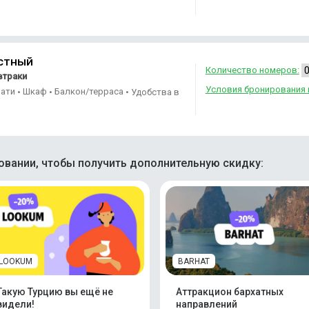
стный
Количество номеров:
втраки
Условия бронирования 
вати
Шкаф
Балкон/терраса
•
•
•
Удобства в
вании, чтобы получить дополнительную скидку:
LOOKUM
BARHAT
Такую Турцию вы ещё не
Аттракцион бархатных
видели!
направлений