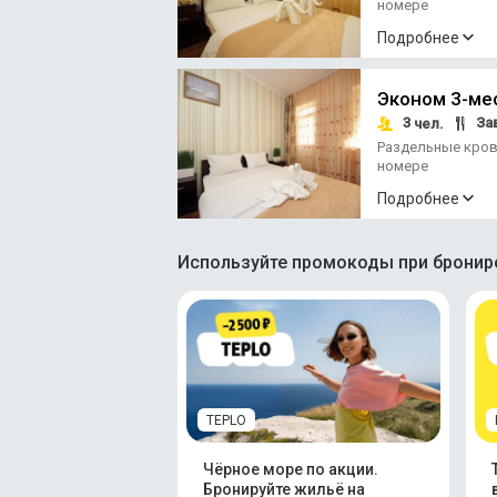
номере
Подробнее
Эконом 3-ме
3
За
чел.
Раздельные кро
номере
Подробнее
Используйте промокоды при брониро
TEPLO
Чёрное море по акции.
Бронируйте жильё на