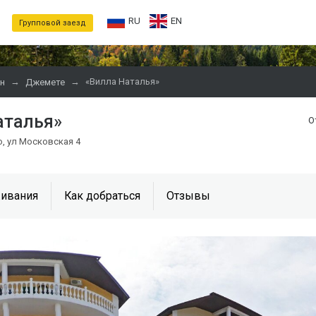
RU
EN
Групповой заезд
→
→
«Вилла Наталья»
н
Джемете
аталья»
О
о, ул Московская 4
ивания
Как добраться
Отзывы