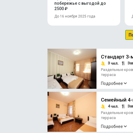
побережье с выгодой до
2500 ₽
До 16 ноября 2025 года
П
Стандарт 3-
3
За
чел.
Раздельные кро
терраса
Подробнее
Семейный 4
4
За
чел.
Раздельные кро
терраса
Подробнее