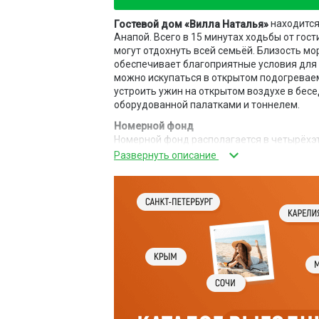
находится
Гостевой дом «Вилла Наталья»
Анапой. Всего в 15 минутах ходьбы от гос
могут отдохнуть всей семьёй. Близость мо
обеспечивает благоприятные условия для 
можно искупаться в открытом подогреваем
устроить ужин на открытом воздухе в бесе
оборудованной палатками и тоннелем.
Номерной фонд
Номерной фонд располагается в четырёхэт
«Стандарт» и «Люкс». Все номера имеют в
Питание
Континентальный завтрак подаётся в обед
организовывается дополнительное компле
Инфраструктура
На территории гостиницы функционирует п
отдыха вокруг бассейна установлены лежа
для отдыха и мангалом. Для маленьких гос
организовывается анимация для всех возр