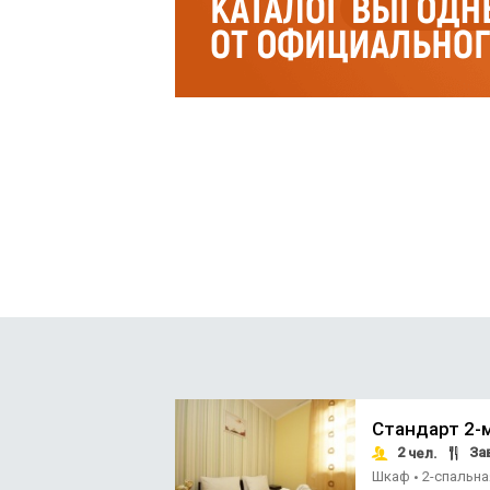
Стандарт 2-
2
За
чел.
Шкаф
2-спальн
•