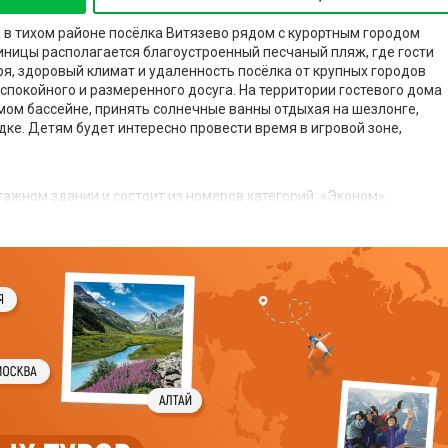
 в тихом районе посёлка Витязево рядом с курортным городом
тиницы располагается благоустроенный песчаный пляж, где гости
ря, здоровый климат и удаленность посёлка от крупных городов
спокойного и размеренного досуга. На территории гостевого дома
ом бассейне, принять солнечные ванны отдыхая на шезлонге,
дке. Детям будет интересно провести время в игровой зоне,
ажном здании и состоит из номеров категорий: «Эконом»,
ыход на балкон и оборудованы личной ванной комнатой.
енном зале столовой. Также за отдельную плату гостям
ксное 2-разовое питание.
одогреваемый плавательный бассейн с детской чашей. В зоне
ки для загара, рядом оборудована беседка со столами, скамейкам
тей имеется детский уголок. Также три раза в неделю
астов. Есть возможность заказать курсовку в ближайшем санатор