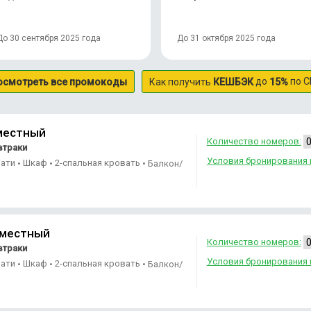
До 30 сентября 2025 года
До 31 октября 2025 года
до
по С
осмотреть все промокоды
Как получить
КЕШБЭК
15%
местный
Количество номеров:
втраки
Условия бронирования 
вати
Шкаф
2-спальная кровать
•
•
•
Балкон/
-местный
Количество номеров:
втраки
Условия бронирования 
вати
Шкаф
2-спальная кровать
•
•
•
Балкон/