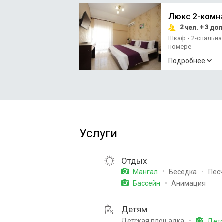
Люкс 2-комн
2
+ 3
чел.
доп
Шкаф
2-спальн
•
номере
Подробнее
Услуги
Отдых
Беседка
Пес
Мангал
Анимация
Бассейн
Детям
Детская площадка
Детс