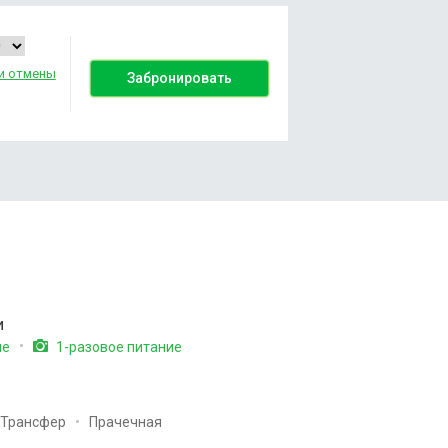
и отмены
Забронировать
и
ие
1-разовое питание
Трансфер
Прачечная