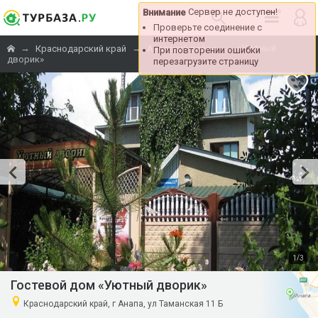
Сервер не доступен!
Внимание
Проверьте соединение с
интернетом
→
→
→
«Уютный
Краснодарский край
Анапский район
При повторении ошибки
дворик»
перезагрузите страницу
/
1
3
Гостевой дом «Уютный дворик»
Краснодарский край, г Анапа, ул Таманская 11 Б