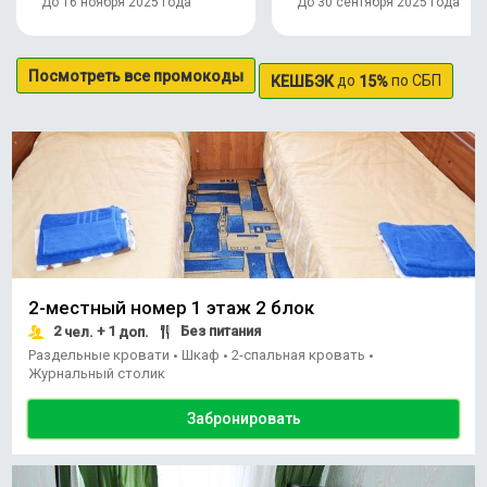
До 16 ноября 2025 года
До 30 сентября 2025 года
Посмотреть все промокоды
до
по СБП
КЕШБЭК
15%
2-местный номер 1 этаж 2 блок
2
+ 1
Без питания
чел.
доп.
Раздельные кровати
Шкаф
2-спальная кровать
•
•
•
Журнальный столик
Забронировать