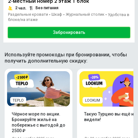
2-местный номер 2 этаж 1 блок
2
Без питания
чел.
Раздельные кровати
Шкаф
Журнальный столик
•
•
•
Удобства в
блоке/на этаже
Забронировать
Используйте промокоды при бронировании, чтобы
получить дополнительную скидку:
TEPLO
LOOKUM
Чёрное море по акции.
Такую Турцию вы ещё не
Бронируйте жильё на
видели!
побережье с выгодой до
2500 ₽