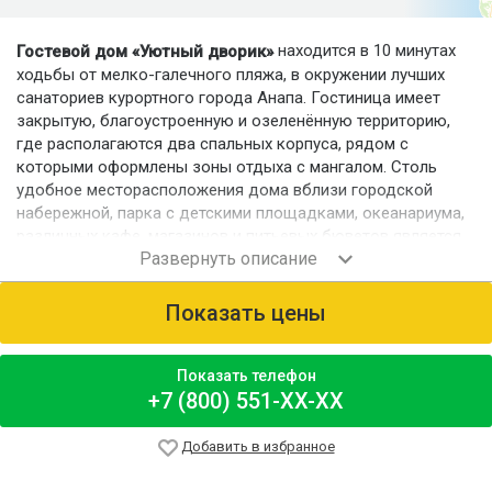
находится в 10 минутах
Гостевой дом «Уютный дворик»
ходьбы от мелко-галечного пляжа, в окружении лучших
санаториев курортного города Анапа. Гостиница имеет
закрытую, благоустроенную и озеленённую территорию,
где располагаются два спальных корпуса, рядом с
которыми оформлены зоны отдыха с мангалом. Столь
удобное месторасположения дома вблизи городской
набережной, парка с детскими площадками, океанариума,
различных кафе, магазинов и питьевых бюветов является
главным преимуществом для активного и интересного
отдыха здесь с семьёй.
Показать цены
Номерной фонд
Гостевой дом представлен двумя блоками с номерами
различной категории комфортности и
Показать телефон
вместимости. Предусмотрены удобства на этаже.
+7 (800) 551-XX-XX
Питание
На территории гостиницы расположено уютное кафе. В
Добавить в избранное
котором за дополнительную плату можно заказать 3-
разовое комплексное питание на каждый день, либо