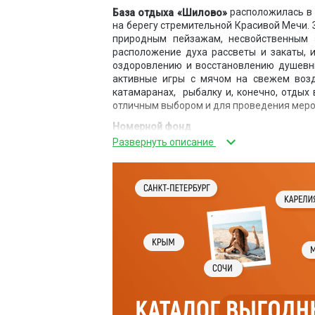
расположилась в 
База отдыха «Шилово»
на берегу стремительной Красивой Мечи.
природным пейзажам, несвойственным 
расположение духа рассветы и закаты, 
оздоровлению и восстановлению душевны
активные игры с мячом на свежем возду
катамаранах, рыбалку и, конечно, отдых
отличным выбором и для проведения мероп
Номерной фонд
На территории базы два жилых корпуса с 
домики аналогичной вместимости.
Питание
На территории базы имеются столовая, о
Инфраструктура
На базе «Шилово» к услугам гостей: сау
площадка для игр в мяч, прачечная самоо
Рыбалка
В реке Красивая Меча отлично клюет голавл