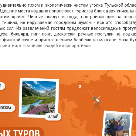
удивительно тихом и экологически чистом уголке Тульской облас
 Здешние места издавна привлекают туристов благодаря уникаль
этим краям. Чистые воздух и вода, настраивающие на хоро
и тишина, не нарушаемая городским шумом - все это способств
х сил. Из развлечений гостям предложат велосипедные прогул
хе, бильярд, пинг-понг, дискотеки, речные прогулки на лодка
 в финской сауне и приготовлением барбекю на мангале. База бу
риятий, в том числе свадеб и корпоративов.
1-,2-,3-4-местными номерами. Также имеются летние неотапливае
беспечивающая гостей трёхразовым питанием.
на, беседки с мангалами, кинозал, детская площадка, спортив
бслуживания, автомобильная парковка, стоянка для автодомов.
ь, плотва, окунь, щука, пескарь, карась, уклейка.