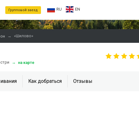
RU
EN
Групповой заезд
→
«Шилово»
йон
ыстри
→
на карте
ивания
Как добраться
Отзывы