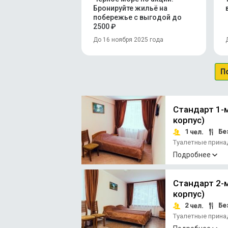
Бронируйте жильё на
побережье с выгодой до
2500 ₽
До 16 ноября 2025 года
П
Стандарт 1-м
корпус)
1
Без
чел.
Туалетные прин
Отопление
Подробнее
Стандарт 2-м
корпус)
2
Без
чел.
Туалетные прин
Отопление