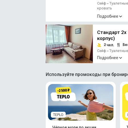
Сейф
Туалетны
•
кровать
Подробнее
Стандарт 2х
корпус)
2
Без
чел.
Сейф
Туалетны
•
кровать
Подробнее
Используйте промокоды при брониро
TEPLO
Чёрное море по акции.