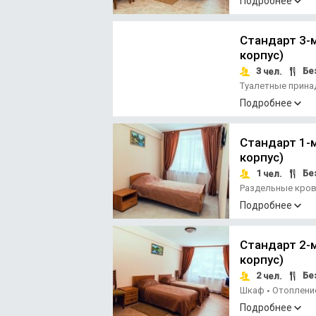
Подробнее
Стандарт 3-м
корпус)
3
Без
чел.
Туалетные прин
Отопление
Подробнее
Стандарт 1-м
корпус)
1
Без
чел.
Раздельные кро
блоке/на этаже
Подробнее
Стандарт 2-м
корпус)
2
Без
чел.
Шкаф
Отоплен
•
удобств
Подробнее