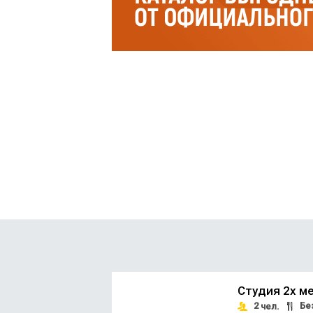
Студия 2х ме
2
Без
чел.