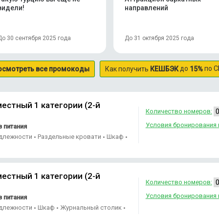
видели!
направлений
До 30 сентября 2025 года
До 31 октября 2025 года
до
по С
осмотреть все промокоды
Как получить
КЕШБЭК
15%
естный 1 категории (2-й
Количество номеров:
Условия бронирования 
 питания
адлежности
Раздельные кровати
Шкаф
•
•
•
естный 1 категории (2-й
Количество номеров:
Условия бронирования 
 питания
адлежности
Шкаф
Журнальный столик
•
•
•