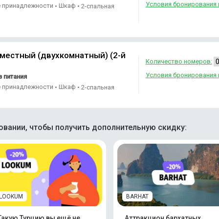
Условия бронирования 
е принадлежности
Шкаф
•
•
2-спальная
 местный (двухкомнатный) (2-й
Количество номеров:
Условия бронирования 
 питания
е принадлежности
Шкаф
•
•
2-спальная
вании, чтобы получить дополнительную скидку:
LOOKUM
BARHAT
Такую Турцию вы ещё не
Аттракцион бархатных