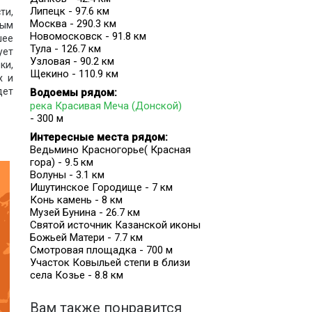
Липецк - 97.6 км
ти,
Москва - 290.3 км
ным
Новомосковск - 91.8 км
шее
Тула - 126.7 км
ует
Узловая - 90.2 км
ки,
Щекино - 110.9 км
х и
дет
Водоемы рядом:
река Красивая Меча (Донской)
- 300 м
Интересные места рядом:
мые
Ведьмино Красногорье( Красная
гора) - 9.5 км
Волуны - 3.1 км
Ишутинское Городище - 7 км
Конь камень - 8 км
Музей Бунина - 26.7 км
ная
Святой источник Казанской иконы
Божьей Матери - 7.7 км
Смотровая площадка - 700 м
Участок Ковыльей степи в близи
села Козье - 8.8 км
Вам также понравится