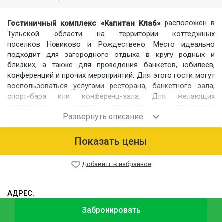
расположен в
Гостиничный комплекс «Капитан Клаб»
Тульской области на территории коттеджных
поселков Новиково и Рождествено. Место идеально
подходит для загородного отдыха в кругу родных и
близких, а также для проведения банкетов, юбилеев,
конференций и прочих мероприятий. Для этого гости могут
воспользоваться услугами ресторана, банкетного зала,
спорт-бара или конференц-зала. Для желающих
развлечься и просто отдохнуть на территории
расположено множество игровых площадок, контактный
зоопарк, пляж, детские зоны и полноценный фитнес-центр
для укрепления и поддержания здоровья гостей.
Показать цены
Номерной фонд
Для размещения гостей предлагаются следующие
Добавить в избранное
варианты:
комфортабельные апартаменты на 2-4 человека с
АДРЕС:
оборудованной кухней;
Тульская область, Заокский район, коттеджный поселок
Забронировать
коттеджи класса «люкс» на 4-6 человек со всеми
Новиково
Развернуть карту
удобствами;