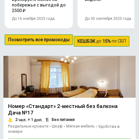
побережье с выгодой до
2500 ₽
До 16 ноября 2025 года
До 30 сентября 2025 года
Посмотреть все промокоды
до
по СБП
КЕШБЭК
15%
Номер «Стандарт» 2-местный без балкона
Дача №17
2
+ 1
Без питания
чел.
доп.
Раздельные кровати
Шкаф
Мягкая мебель
•
•
•
Удобства в
номере