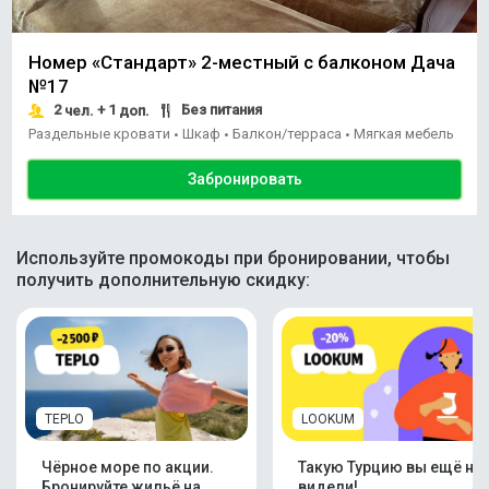
Номер «Стандарт» 2-местный с балконом Дача
№17
2
+ 1
Без питания
чел.
доп.
Раздельные кровати
Шкаф
Балкон/терраса
Мягкая мебель
•
•
•
Забронировать
Используйте промокоды при бронировании, чтобы
получить дополнительную скидку:
TEPLO
LOOKUM
Чёрное море по акции.
Такую Турцию вы ещё не
Бронируйте жильё на
видели!