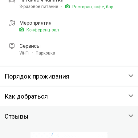
3-разовое питание
Ресторан, кафе, бар
Мероприятия
Конференц-зал
Сервисы
Wi-Fi
Парковка
Порядок проживания
ЗАЕЗД
Как добраться
14:00
ВЫЕЗД
Респ Крым, г Ялта, пгт Кореиз, Алупкинское шоссе 19
12:00
Отзывы
Скопировать координаты:
ОТМЕНА
На карте
Условия отмены будут указаны при подтверждении