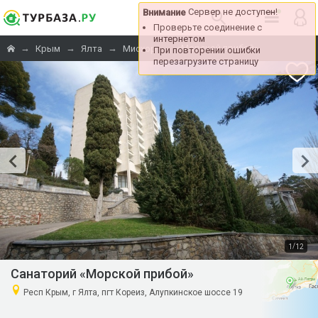
Сервер не доступен!
Внимание
Проверьте соединение с
интернетом
→
→
→
→
«Морской прибой»
Крым
Ялта
Мисхор
При повторении ошибки
перезагрузите страницу
/
1
12
Санаторий «Морской прибой»
Респ Крым, г Ялта, пгт Кореиз, Алупкинское шоссе 19