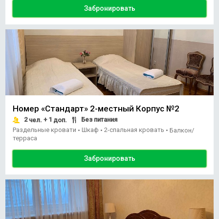
Забронировать
Номер «Стандарт» 2-местный Корпус №2
2
+ 1
Без питания
чел.
доп.
Раздельные кровати
Шкаф
2-спальная кровать
•
•
•
Балкон/
терраса
Забронировать