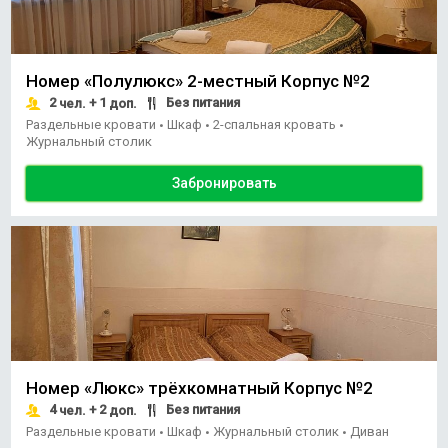
Номер «Полулюкс» 2-местный Корпус №2
2
+ 1
Без питания
чел.
доп.
Раздельные кровати
Шкаф
2-спальная кровать
•
•
•
Журнальный столик
Забронировать
Номер «Люкс» трёхкомнатный Корпус №2
4
+ 2
Без питания
чел.
доп.
Раздельные кровати
Шкаф
Журнальный столик
Диван
•
•
•