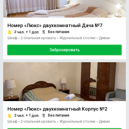
Номер «Люкс» двухкомнатный Дача №7
2
+ 1
Без питания
чел.
доп.
Шкаф
2-спальная кровать
Журнальный столик
Диван
•
•
•
Забронировать
Номер «Люкс» двухкомнатный Корпус №2
2
+ 1
Без питания
чел.
доп.
Шкаф
2-спальная кровать
Журнальный столик
Диван
•
•
•