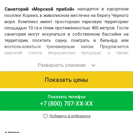
находится в курортном
Санаторий «Морской прибой»
посёлке Кореиз, в живописном местечке на берегу Чёрного
моря. Комплекс имеет просторную парковую территорию
площадью 10 га и пляж протяжённостью 400 метров. Гости
санатория могут искупаться в собственном бассейне на
территории, посетить сауну, поиграть в бильярд или
воспользоваться тренажёрным залом. Предлагается
широкий спектр медицинских процедур, а также
развлекательные мероприятия, мастер-классы и
организация экскурсий.
Номерной фонд
Показать цены
Для проживания предлагаются однокомнатные
номера «Стандарт», двухкомнатные «Полулюкс»,
двухкомнатные и трёхкомнатные «Люкс». Номера
Показать телефон
располагаются в двух жилых корпусах и двух старинных
+7 (800) 707-XX-XX
дачах.
Питание
Добавить в избранное
Для гостей работает кафе-столовая на 200 мест.
Организуется питание «шведский стол».