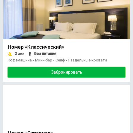
Номер «Классический»
2
Без питания
чел.
Кофемашина
Мини-бар
Сейф
Раздельные кровати
•
•
•
Забронировать
Номер «Супериор»