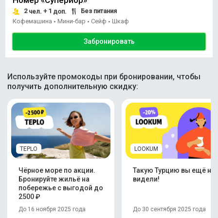
2
+ 1
Без питания
чел.
доп.
Кофемашина
Мини-бар
Сейф
Шкаф
•
•
•
Забронировать
Используйте промокоды при бронировании, чтобы
получить дополнительную скидку:
TEPLO
LOOKUM
Чёрное море по акции.
Такую Турцию вы ещё не
Бронируйте жильё на
видели!
побережье с выгодой до
2500 ₽
До 16 ноября 2025 года
До 30 сентября 2025 года