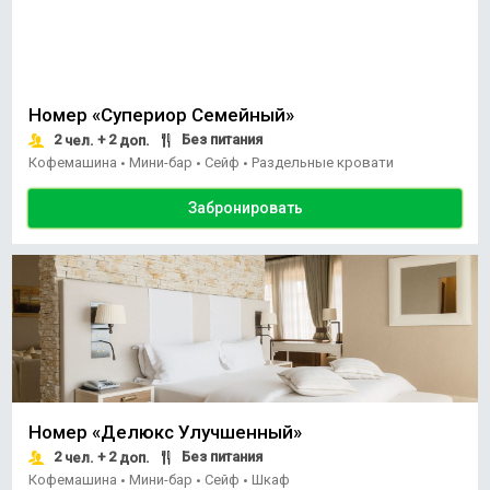
Номер «Супериор Семейный»
2
+ 2
Без питания
чел.
доп.
Кофемашина
Мини-бар
Сейф
Раздельные кровати
•
•
•
Забронировать
Номер «Делюкс Улучшенный»
2
+ 2
Без питания
чел.
доп.
Кофемашина
Мини-бар
Сейф
Шкаф
•
•
•