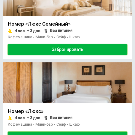
Номер «Люкс Семейный»
4
+ 2
Без питания
чел.
доп.
Кофемашина
Мини-бар
Сейф
Шкаф
•
•
•
Забронировать
Номер «Люкс»
4
+ 2
Без питания
чел.
доп.
Кофемашина
Мини-бар
Сейф
Шкаф
•
•
•