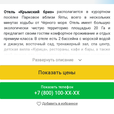
располагается в курортном
Отель «Крымский бриз»
посёлке Парковое вблизи Ялты, всего в нескольких
минутах ходьбы от Чёрного моря. Отель имеет большую
экологически чистую территорию площадью 20 Га и
предлагает своим гостям комфортное проживание и отдых
премиум-класса. В отеле есть 2 бассейна с морской водой
и джакузи, восточный сад, тренажерный зал, спа центр,
детская вилла «Курица», рестораны, кафе и бары, а также
свой причал для яхт и катеров. На территории комплекса
можно проводить крупные праздничные мероприятия и
деловые встречи, праздники и обучающие игры для детей.
Гости могут посетить салон красоты, воспользоваться
Показать цены
услугами медицинского центра, заказать экскурсии по
Крыму или просто насладиться оздоровительным отдыхом
у моря.
Показать телефон
+7 (800) 100-XX-XX
Номерной фонд
Для размещения гостей предлагаются комфортабельные
Добавить в избранное
номера: «Классический», «Супериор Семейный»,
«Супериор», «Делюкс», «Делюкс Улучшенный», «Люкс