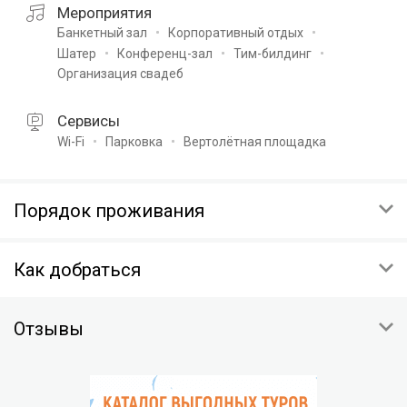
Мероприятия
Банкетный зал
Корпоративный отдых
Шатер
Конференц-зал
Тим-билдинг
Организация свадеб
Сервисы
Wi-Fi
Парковка
Вертолётная площадка
Порядок проживания
ОТМЕНА
Как добраться
Условия отмены будут указаны при подтверждении
НЕЯВКА ГОСТЯ
Респ Крым, г Ялта, пгт Парковое, Парковое шоссе
Незаездом считается прибытие гостя после 00:00 часов
Отзывы
Скопировать координаты:
следующего дня.
Штраф за незаезд — % от суммы предоплаты.
На карте
РАЗМЕЩЕНИЕ ДЕТЕЙ