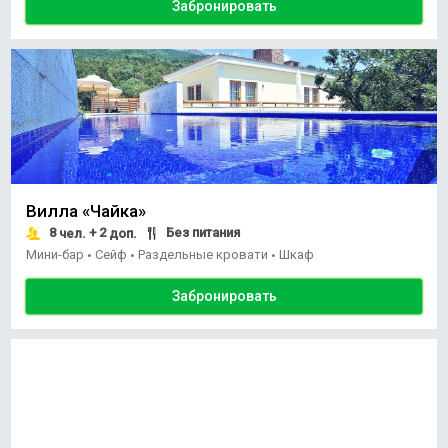
Забронировать
Вилла «Чайка»
8
+ 2
Без питания
чел.
доп.
Мини-бар
Сейф
Раздельные кровати
Шкаф
•
•
•
Забронировать