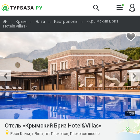
→
→
→
→
«Крымский Бриз
Крым
Ялта
Кастрополь
Hotel&Villas»
/
1
30
Отель «Крымский Бриз Hotel&Villas»
Респ Крым, г Ялта, пгт Парковое, Парковое шоссе