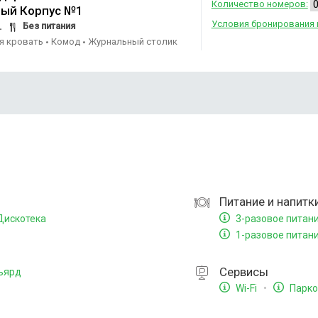
Количество номеров:
ый Корпус №1
Условия бронирования 
Без питания
.
ая кровать
Комод
Журнальный столик
•
•
Питание и напитк
искотека
3-разовое питан
1-разовое питан
Сервисы
ьярд
Wi-Fi
Парко