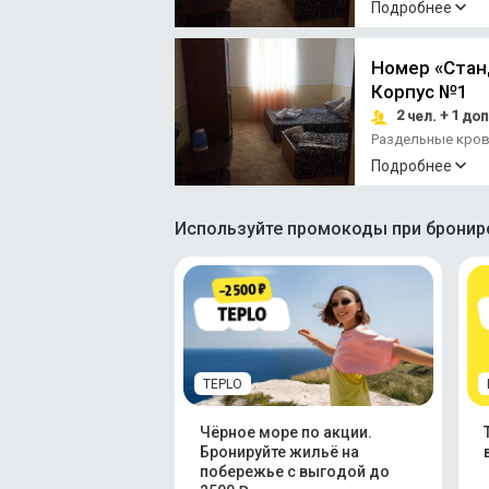
Подробнее
Номер «Стан
Корпус №1
2
+ 1
чел.
доп
Раздельные кро
Подробнее
Используйте промокоды при брониро
TEPLO
Чёрное море по акции.
Бронируйте жильё на
побережье с выгодой до