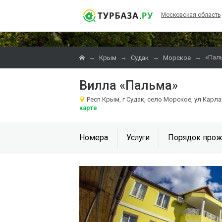
Московская область
→
→
→
→
«Пал
Крым
Судак
Морское
Вилла «Пальма»
Респ Крым, г Судак, село Морское, ул Карл
карте
Номера
Услуги
Порядок прож