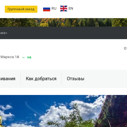
RU
EN
Групповой заезд
ьма»
О
а Маркса 1А
→
на
ивания
Как добраться
Отзывы