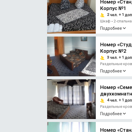
Номер «Стан
Корпус №1
2
+ 1
чел.
доп
Шкаф
2-спальн
•
Подробнее
Номер «Студ
Корпус №2
3
+ 1
чел.
доп
Раздельные кро
Подробнее
Номер «Семе
двухкомнатн
4
+ 1
чел.
доп
Раздельные кро
Подробнее
Номер «Стан