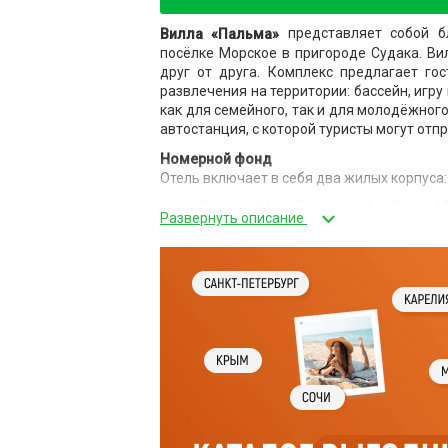
представляет собой б
Вилла «Пальма»
посёлке Морское в пригороде Судака. Ви
друг от друга. Комплекс предлагает го
развлечения на территории: бассейн, игру
как для семейного, так и для молодёжного
автостанция, с которой туристы могут отп
Номерной фонд
Отель включает в себя два жилых корпуса:
Корпус №1 на 8 номеров (ул. Карла Ма
Корпус №2 на 22 номера (ул. Озен-Бою
Оба корпуса имеют 3 этажа и располаг
номерах «Стандарт», «Стандарт улучшен
бытовой техникой, в некоторых номерах ес
Питание
Для гостей работает столовая. Питание о
Инфраструктура
На территории корпуса №2 располагается 
мангалом и площадка для детей.
У отеля есть своя кальянная, бильярд на п