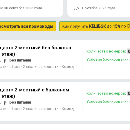
До 30 сентября 2025 года
До 31 октября 2025 года
до
по С
осмотреть все промокоды
Как получить
КЕШБЭК
15%
дарт» 2-местный без балкона
Количество номеров:
 этаж)
Условия бронирования 
Без питания
.
вати
Шкаф
2-спальная кровать
Комод
•
•
•
дарт» 2-местный с балконом
Количество номеров:
 этаж)
Условия бронирования 
Без питания
.
вати
Шкаф
2-спальная кровать
Комод
•
•
•