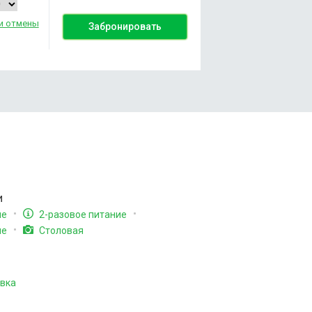
и отмены
Забронировать
и
ие
2-разовое питание
ие
Столовая
вка