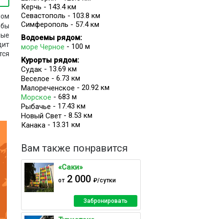
Керчь - 143.4 км
Севастополь - 103.8 км
ном
Симферополь - 57.4 км
ьбы
ные
Водоемы рядом:
дит
- 100 м
море Черное
тся
Курорты рядом:
- 13.69 км
Судак
- 6.73 км
Веселое
- 20.92 км
Малореченское
- 683 м
Морское
- 17.43 км
Рыбачье
- 8.53 км
Новый Свет
я в
- 13.31 км
Канака
и и
Вам также понравится
«Саки»
2 000
от
₽/сутки
а с
Забронировать