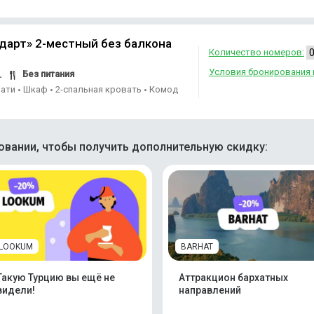
дарт» 2-местный без балкона
Количество номеров:
Условия бронирования 
Без питания
.
вати
Шкаф
2-спальная кровать
Комод
•
•
•
вании, чтобы получить дополнительную скидку:
LOOKUM
BARHAT
Такую Турцию вы ещё не
Аттракцион бархатных
видели!
направлений