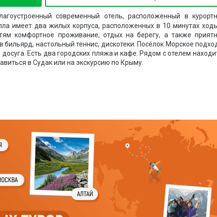
лагоустроенный современный отель, расположенный в курорт
лла имеет два жилых корпуса, расположенных в 10 минутах ход
стям комфортное проживание, отдых на берегу, а также прият
 в бильярд, настольный теннис, дискотеки. Посёлок Морское подхо
 досуга. Есть два городских пляжа и кафе. Рядом с отелем находи
равиться в Судак или на экскурсию по Крыму.
ркса, д. 1А);
, д. 5).
аются в пешей доступности друг от друга. Гости размещаютс
ный», «Семейный» и «Студия». Все номера оснащены удобствам
ть балконы.
плачивается дополнительно.
бассейн с шезлонгами под открытым небом, обустроенная площадк
ляже, настольный теннис, ночной клуб, парковка.