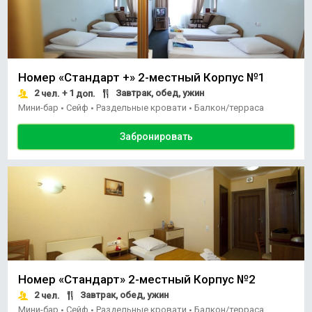
Номер «Стандарт +» 2-местный Корпус №1
2
+ 1
Завтрак, обед, ужин
чел.
доп.
Мини-бар
Сейф
Раздельные кровати
Балкон/терраса
•
•
•
Забронировать
Номер «Стандарт» 2-местный Корпус №2
2
Завтрак, обед, ужин
чел.
Мини-бар
Сейф
Раздельные кровати
Балкон/терраса
•
•
•