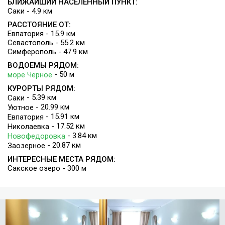
Лечение
БЛИЖАЙШИЙ НАСЕЛЕННЫЙ ПУНКТ:
Саки - 4.9 км
В санатории лечат заболевания органов дыхания, опорно-
двигательного аппарата, кожи, нервной системы, а также
РАССТОЯНИЕ ОТ:
болезни в области гинекологии, урологии. Проводятся
Евпатория - 15.9 км
Севастополь - 55.2 км
профилактические мероприятия.
Симферополь - 47.9 км
Используется грязелечение, бальнеолечение, питьевое
лечение, физиотерапия, лечебная физкультура, массаж и
ВОДОЕМЫ РЯДОМ:
- 50 м
море Черное
т.д.
КУРОРТЫ РЯДОМ:
- 5.39 км
Саки
- 20.99 км
Уютное
- 15.91 км
Евпатория
- 17.52 км
Николаевка
- 3.84 км
Новофедоровка
- 20.87 км
Заозерное
ИНТЕРЕСНЫЕ МЕСТА РЯДОМ:
Сакское озеро - 300 м