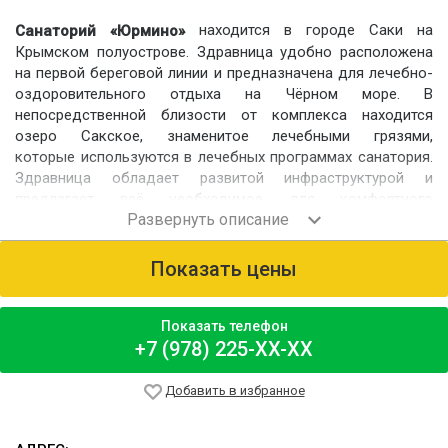
находится в городе Саки на
Санаторий «Юрмино»
Крымском полуострове. Здравница удобно расположена
на первой береговой линии и предназначена для лечебно-
оздоровительного отдыха на Чёрном море. В
непосредственной близости от комплекса находится
озеро Сакское, знаменитое лечебными грязями,
которые используются в лечебных программах санатория.
Здравница обладает развитой инфраструктурой и
предлагает всё необходимое для комфортного
пребывания гостей и пациентов. Гости могут загорать на
пляже, купаться в море или бассейне, играть в спортивные
игры, посещать культурные мероприятия и совершать
Показать цены
экскурсии по интересным местам.
Номерной фонд
Показать телефон
На территории санатория расположены три жилых корпуса:
+7 (978) 225-XX-XX
№1, №2 и Климатопавильон.
Для проживания предлагаются номера различных
Добавить в избранное
категорий: «Стандарт», «Улучшенный», «Комфорт»,
«Студия», «Семейный», «Дуплекс двухуровневый»,