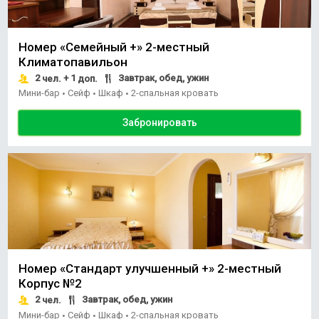
Номер «Семейный +» 2-местный
Климатопавильон
2
+ 1
Завтрак, обед, ужин
чел.
доп.
Мини-бар
Сейф
Шкаф
2-спальная кровать
•
•
•
Забронировать
Номер «Стандарт улучшенный +» 2-местный
Корпус №2
2
Завтрак, обед, ужин
чел.
Мини-бар
Сейф
Шкаф
2-спальная кровать
•
•
•