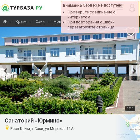
Сервер не доступен!
Внимание
Проверьте соединение с
интернетом
→
→
→
→
«Юрмино»
Крым
Саки
Новофедоровка
При повторении ошибки
перезагрузите страницу
/
1
11
Санаторий «Юрмино»
Респ Крым, г Саки, ул Морская 11А