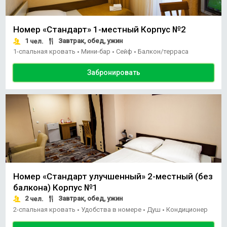
Номер «Стандарт» 1-местный Корпус №2
1
Завтрак, обед, ужин
чел.
1-спальная кровать
Мини-бар
Сейф
Балкон/терраса
•
•
•
Забронировать
Номер «Стандарт улучшенный» 2-местный (без
балкона) Корпус №1
2
Завтрак, обед, ужин
чел.
2-спальная кровать
Удобства в номере
Душ
Кондиционер
•
•
•