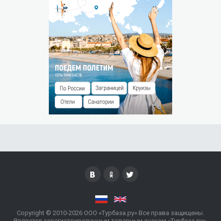
Штраф за незаезд — % от суммы предоплаты.
РАЗМЕЩЕНИЕ ДЕТЕЙ
Бесплатно без предоставления места до 3 лет
Дети от 3 до 12 лет на основном месте проживают со
скидкой 10%.
При заселении необходимо иметь свидетельство о
рождении, справку о прививках и санэпидокружении на
каждого ребенка.
ОСОБЫЕ УСЛОВИЯ
При заселении каждому гостю необходимо иметь при себе
паспорт.
Copyright © 2010-2026 ООО «Турбаза.ру» Все права защищены.
Является зарегистрированным товарным знаком «Турбаза.ру».