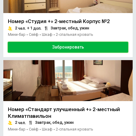
Номер «Студия +» 2-местный Корпус №2
2
+ 1
Завтрак, обед, ужин
чел.
доп.
Мини-бар
Сейф
Шкаф
2-спальная кровать
•
•
•
Забронировать
Номер «Стандарт улучшенный +» 2-местный
Климатпавильон
2
Завтрак, обед, ужин
чел.
Мини-бар
Сейф
Шкаф
2-спальная кровать
•
•
•