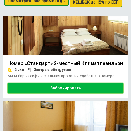
Посмотреть все промокоды
до
по СБП
КЕШБЭК
15%
Номер «Стандарт» 2-местный Климатпавильон
2
Завтрак, обед, ужин
чел.
Мини-бар
Сейф
2-спальная кровать
Удобства в номере
•
•
•
Забронировать