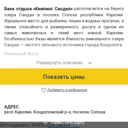
располагается на берегу
База отдыха «Кемпинг Сандал»
озера Сандал в поселке Сопоха республики Карелия.
Идеальное место для рыбалки, пеших и водных прогулок, а
также спокойного и размеренного досуга в одном из
самых живописных и тихий мест южной Карелии.
Особенностью базы является близость уникального озера
Сандал — чистого питьевого источника города Кондопога.
Номерной фонд
Номерной фонд турбазы состоит из 3 жилых корпусов с
уютными номерами различной вместимости со всеми
удобствами. Также гости могут забронировать
Показать цены
комфортабельный коттедж на берегу озера.
По желанию можно разместиться в палатке в специальной
Добавить в избранное
кемпинговой зоне.
Питание
АДРЕС:
Отдыхающим предлагается комплексное питание за
респ Карелия, Кондопожский р-н, поселок Сопоха
дополнительную плату в кафе-баре турбазы. В стоимость
проживания питание не включено.
Развернуть карту