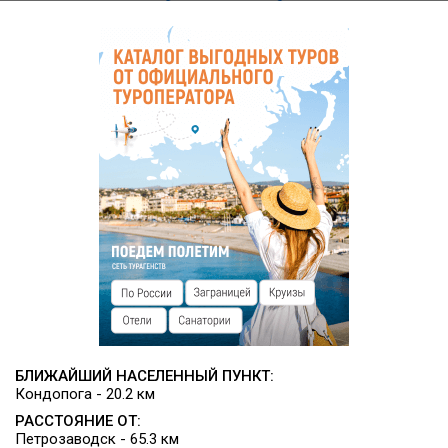
Также можно готовить самостоятельно — в каждом
корпусе оборудована кухня, оснащенная всем
необходимым для приготовления пищи. Для барбекю
предусмотрены беседки с мангалами для барбекю.
Инфраструктура
Парковка, беседки, мангал, бани, спортивная площадка,
настольный теннис, пункт проката лодок, катамаранов,
катеров, снегоходов, рыболовного и спортинвентаря,
детская площадка.
Дополнительные услуги
Организация рыбалки, экскурсий.
БЛИЖАЙШИЙ НАСЕЛЕННЫЙ ПУНКТ:
Кондопога - 20.2 км
РАССТОЯНИЕ ОТ:
Петрозаводск - 65.3 км