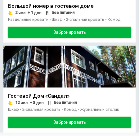
Большой номер в гостевом доме
2
+ 1
Без питания
чел.
доп.
Раздельные кровати
Шкаф
2-спальная кровать
Комод
•
•
•
Забронировать
Гостевой Дом «Сандал»
12
+ 3
Без питания
чел.
доп.
Шкаф
2-спальная кровать
Комод
Журнальный столик
•
•
•
Забронировать