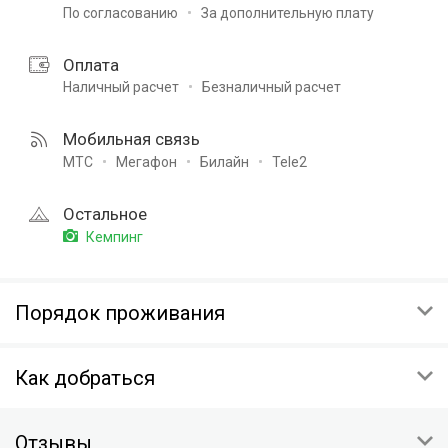
По согласованию
За дополнительную плату
Оплата
Наличный расчет
Безналичный расчет
Мобильная связь
МТС
Мегафон
Билайн
Tele2
Остальное
Кемпинг
Порядок проживания
ЗАЕЗД
Как добраться
14:00
ВЫЕЗД
респ Карелия, Кондопожский р-н, поселок Сопоха
12:00
Отзывы
База отдыха «Кемпинг Сандал» находится в небольшом