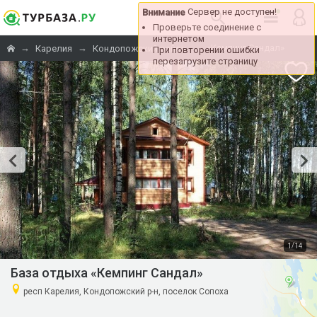
Сервер не доступен!
Внимание
Проверьте соединение с
интернетом
→
→
→
«Кемпинг Сандал»
Карелия
Кондопожский район
При повторении ошибки
перезагрузите страницу
/
1
14
База отдыха «Кемпинг Сандал»
респ Карелия, Кондопожский р-н, поселок Сопоха