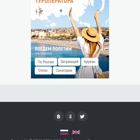
следующего дня.
Штраф за незаезд — % от суммы предоплаты.
РАЗМЕЩЕНИЕ ДЕТЕЙ
Бесплатно без предоставления места до 5 лет
Проживание детей до 5 лет без отдельного места –
бесплатно. Предоставляется скидка на питание.
ОСОБЫЕ УСЛОВИЯ
Сезон работы: с 01 июня до 30 сентября
Возможен заезд на срок не менее 2 суток.