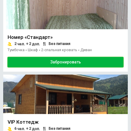
Номер «Стандарт»
2
+ 2
Без питания
чел.
доп.
Тумбочка
Шкаф
2-спальная кровать
Диван
•
•
•
Забронировать
VIP Коттедж
6
+ 2
Без питания
чел.
доп.