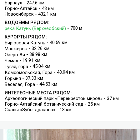
Барнаул - 247.6 км
Горно-Алтайск - 43 км
Новосибирск - 432.1 км
ВОДОЕМЫ РЯДОМ:
- 700 м
река Катунь (Верхнеобский)
КУРОРТЫ РЯДОМ:
- 40.59 км
Бирюзовая Катунь
- 32.26 км
Манжерок
- 38.98 км
Озеро Ая
- 19.91 км
Чемал
- 45.04 км
Тугая, гора
- 43.94 км
Комсомольская, Гора
- 37.33 км
Горыня
- 44.53 км
Веселая, Гора
ИНТЕРЕСНЫЕ МЕСТА РЯДОМ:
Археологический парк «Перекресток миров» - 37 км
Горно-Алтайский ботанический сад - 25 км
Скалы «Зубы дракона» - 13 км