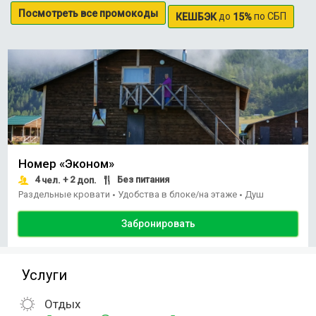
Посмотреть все промокоды
до
по СБП
КЕШБЭК
15%
Номер «Эконом»
4
+ 2
Без питания
чел.
доп.
Раздельные кровати
Удобства в блоке/на этаже
Душ
•
•
Забронировать
Услуги
Отдых