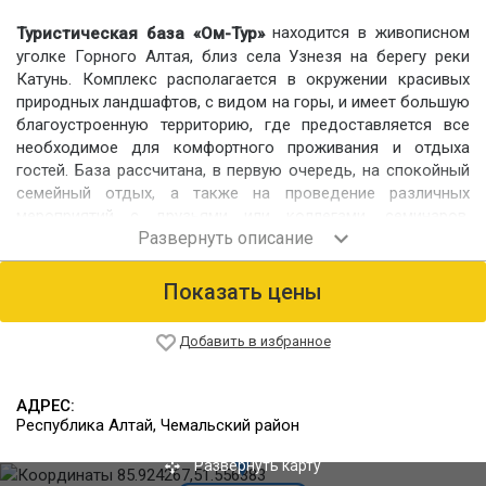
находится в живописном
Туристическая база «Ом-Тур»
уголке Горного Алтая, близ села Узнезя на берегу реки
Катунь. Комплекс располагается в окружении красивых
природных ландшафтов, с видом на горы, и имеет большую
благоустроенную территорию, где предоставляется все
необходимое для комфортного проживания и отдыха
гостей. База рассчитана, в первую очередь, на спокойный
семейный отдых, а также на проведение различных
мероприятий с друзьями или коллегами, семинаров,
тренингов по йоге и т.д.
Номерной фонд
Показать цены
Для размещения гостей предлагаются 24 номера,
расположенных в кедровых домиках (8 домиков по 4
номера).
Добавить в избранное
Также имеется отдельно стоящий коттедж ВИП на 6-8
человек.
АДРЕС:
Республика Алтай, Чемальский район
Питание
На территории туристической базы работает кафе
Развернуть карту
«Вкусняшка», рассчитанное на 150 человек. Возможна