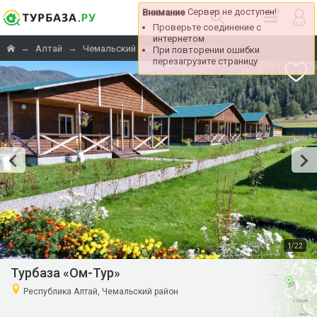
Сервер не доступен!
Внимание
Проверьте соединение с
интернетом
→
→
→
«Ом-Тур»
Алтай
Чемальский район
При повторении ошибки
перезагрузите страницу
/
1
22
Турбаза «Ом-Тур»
Республика Алтай, Чемальский район