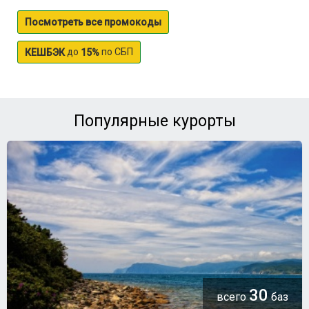
Посмотреть все промокоды
до
по СБП
КЕШБЭК
15%
Популярные курорты
30
всего
баз