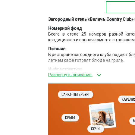
Загородный отель «Величъ Country Club»
Номерной фонд
Всего в отеле 25 номеров разной кат
кондиционер и ванная комната с тапочкам
Питание
В ресторане загородного клуба подают блю
летнем кафе готовят блюда на гриле.
Инфраструктура
Отдыхающие могут поиграть в бильярд,
поплавать в крытом бассейне, который р
бесплатная частная парковка.
К услугам гостей большой двухуровневый с
игровая площадка, а также пункт прока
пройти грязевые процедуры и сеанс масса