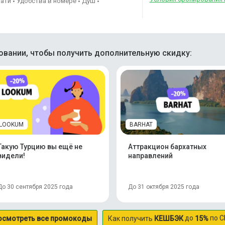
вати
Удобства в номере
Душ
•
•
•
вании, чтобы получить дополнительную скидку:
LOOKUM
BARHAT
Такую Турцию вы ещё не
Аттракцион бархатных
видели!
направлений
До 30 сентября 2025 года
До 31 октября 2025 года
до
по С
осмотреть все промокоды
Как получить
КЕШБЭК
15%