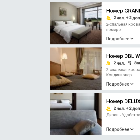
Номер GRAND
2
+ 2
чел.
доп
2-спальная кров
номере
Подробнее
Номер DBL 
2
За
чел.
2-спальная кров
Кондиционер
Подробнее
Номер DELU
2
+ 2
чел.
доп
Диван
Удобства
•
Подробнее