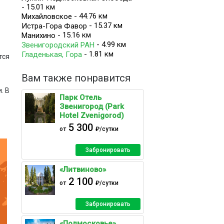
- 15.01 км
- 44.76 км
Михайловское
- 15.37 км
Истра-Гора Фавор
- 15.16 км
Манихино
- 4.99 км
Звенигородский РАН
- 1.81 км
Гладенькая, Гора
тся
Вам также понравится
. В
Парк Отель
Звенигород (Park
Hotel Zvenigorod)
кже
5 300
от
₽/сутки
тся
Забронировать
кая
жно
«Литвиново»
2 100
от
₽/сутки
Забронировать
«Подмосковье»