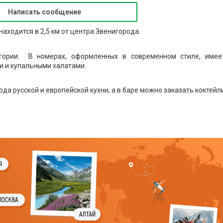
Написать сообщение
находится в 2,5 км от центра Звенигорода.
егории. В номерах, оформленных в современном стиле, имее
и и купальными халатами.
да русской и европейской кухни, а в баре можно заказать коктейли
 боулинг и большой теннис, посетить тренажерный зал, а та
асположен в главном здании. На территории отеля предоставляе
па-комплекс с 40 различными удобствами, бесплатный Wi-Fi, детс
та велосипедов и лыжного снаряжения, коньков. По запросу мо
жа.