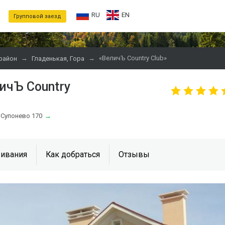
RU
EN
Групповой заезд
→
→
«ВеличЪ Country Club»
район
Гладенькая, Гора
ичЪ Country
 Супонево 170
→
ивания
Как добраться
Отзывы