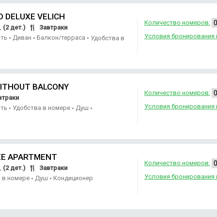
 DELUXE VELICH
Количество номеров:
(2 дет.)
Завтраки
.
Условия бронирования 
ать
Диван
Балкон/терраса
•
•
•
Удобства в
WITHOUT BALCONY
Количество номеров:
втраки
Условия бронирования 
ать
Удобства в номере
Душ
•
•
•
XE APARTMENT
Количество номеров:
(2 дет.)
Завтраки
.
Условия бронирования 
 в номере
Душ
Кондиционер
•
•