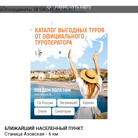
(за дополнительную плату)
.
Развернуть карту
Инфраструктура
К услугам гостей предоставляется сауна, бассейн, беседки
для пикника, площадки для спортивных игр, арбалетный
тир. Имеется игровая площадка для детей, гамаки и качели
на территории. Есть настольный теннис.
Предоставляются квадроциклы и велосипеды для
катания, организуются велопрогулки и экскурсии.
БЛИЖАЙШИЙ НАСЕЛЕННЫЙ ПУНКТ:
Станица Азовская - 6 км