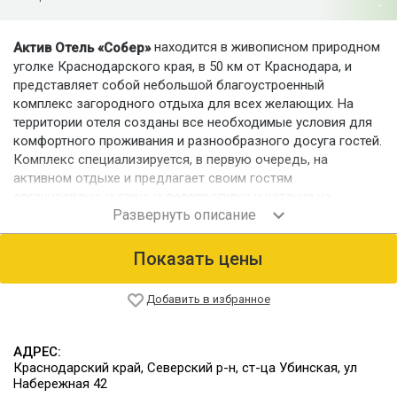
находится в живописном природном
Актив Отель «Собер»
уголке Краснодарского края, в 50 км от Краснодара, и
представляет собой небольшой благоустроенный
комплекс загородного отдыха для всех желающих. На
территории отеля созданы все необходимые условия для
комфортного проживания и разнообразного досуга гостей.
Комплекс специализируется, в первую очередь, на
активном отдыхе и предлагает своим гостям
организованные горные велопрогулки и катания на
квадроциклах. Для любителей спокойного
времяпрепровождения предоставляется сауна и другие
развлечения на территории отеля.
Показать цены
Номерной фонд
Гости отеля размещаются в удобных номерах категорий
Добавить в избранное
"Эконом", "Стандарт" и "Люкс". Всего в отеле 21 номер.
Питание
АДРЕС:
На территории отеля работает банкетный ресторан "Белая
Краснодарский край, Северский р-н, ст-ца Убинская, ул
ротонда". Для гостей организуется комплексное питание
Набережная 42