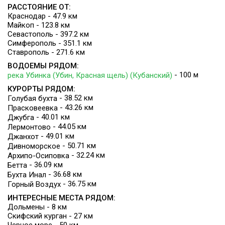
РАССТОЯНИЕ ОТ:
Краснодар - 47.9 км
Майкоп - 123.8 км
Севастополь - 397.2 км
Симферополь - 351.1 км
Ставрополь - 271.6 км
ВОДОЕМЫ РЯДОМ:
- 100 м
река Убинка (Убин, Красная щель) (Кубанский)
КУРОРТЫ РЯДОМ:
- 38.52 км
Голубая бухта
- 43.26 км
Прасковеевка
- 40.01 км
Джубга
- 44.05 км
Лермонтово
- 49.01 км
Джанхот
- 50.71 км
Дивноморское
- 32.24 км
Архипо-Осиповка
- 36.09 км
Бетта
- 36.68 км
Бухта Инал
- 36.75 км
Горный Воздух
ИНТЕРЕСНЫЕ МЕСТА РЯДОМ:
Дольмены - 8 км
Скифский курган - 27 км