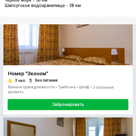
Черное море - 50 км
Шапсугское водохранилище - 38 км
Номер "Эконом"
2
Без питания
чел.
Ванные принадлежности
Тумбочка
Шкаф
•
•
•
2-спальная
кровать
Забронировать