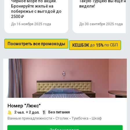
Чёрное море по акции.
Такую Турцию вы ещё не
Бронируйте жильё на
видели!
побережье с выгодой до
2500 ₽
До 16 ноября 2025 года
До 30 сентября 2025 года
Посмотреть все промокоды
до
по СБП
КЕШБЭК
15%
Номер "Люкс"
2
+ 2
Без питания
чел.
доп.
Ванные принадлежности
Столик
Тумбочка
Шкаф
•
•
•