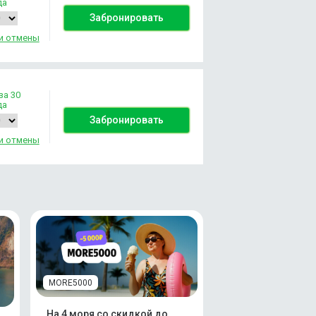
да
Забронировать
и отмены
за 30
да
Забронировать
и отмены
MORE5000
На 4 моря со скидкой до