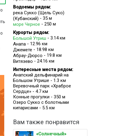
Водоемы рядом:
то
река Сукко (Щель Суко)
- 35 м
(Кубанский)
ить
- 250 м
море Черное
Курорты рядом:
ро
- 3.14 км
Большой Утриш
- 12.96 км
Анапа
я
- 18.98 км
Джемете
- 19.8 км
Абрау-Дюрсо
- 24.16 км
Витязево
Интересные места рядом:
Анапский дельфинарий на
Большом Утрише - 1.3 км
Веревочный парк «Храброе
Сердце» - 4.7 км
Конные прогулки - 350 м
й
Озеро Сукко с болотными
кипарисами - 5.5 км
Вам также понравится
«Солнечный»