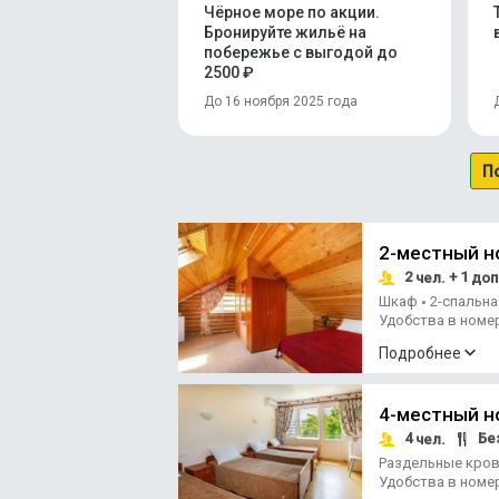
Чёрное море по акции.
Бронируйте жильё на
побережье с выгодой до
2500 ₽
До 16 ноября 2025 года
П
2-местный 
2
+ 1
чел.
доп
Шкаф
2-спальн
•
Удобства в номе
Подробнее
4-местный н
4
Без
чел.
Раздельные кро
Удобства в номе