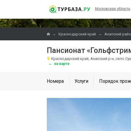
Московская область
→
→
Краснодарский край
Анапский райо
Пансионат «Гольфстри
Краснодарский край, Анапский р-н, село Сук
→
на карте
Номера
Услуги
Порядок прож