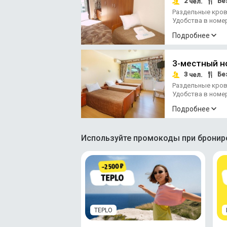
2
Без
чел.
Раздельные кро
Удобства в номе
Подробнее
3-местный н
3
Без
чел.
Раздельные кро
Удобства в номе
Подробнее
Используйте промокоды при брониро
TEPLO