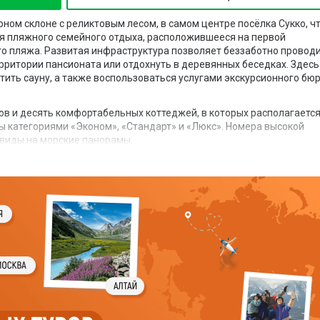
рном склоне с реликтовым лесом, в самом центре посёлка Сукко, ч
для пляжного семейного отдыха, расположившееся на первой
ого пляжа. Развитая инфраструктура позволяет беззаботно провод
рритории пансионата или отдохнуть в деревянных беседках. Здесь
тить сауну, а также воспользоваться услугами экскурсионного бю
сов и десять комфортабельных коттеджей, в которых располагаетс
 категориями «Эконом», «Стандарт» и «Люкс». Номера высокой
виды на морские панорамы.
 с панорамным окном на лесистые горные окрестности. Здесь
 питание. Также около бассейна оборудовано
кафе.
водный бассейн с детской чашей. Вокруг которого зона отдыха с
лощадка и стол для настольного тенниса. Организован собственны
обилистов возле пансионата есть бесплатная охраняемая