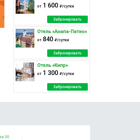
1 600
от
₽/сутки
Забронировать
Отель «Анапа-Патио»
840
от
₽/сутки
Забронировать
Отель «Кипр»
1 300
от
₽/сутки
Забронировать
за 30