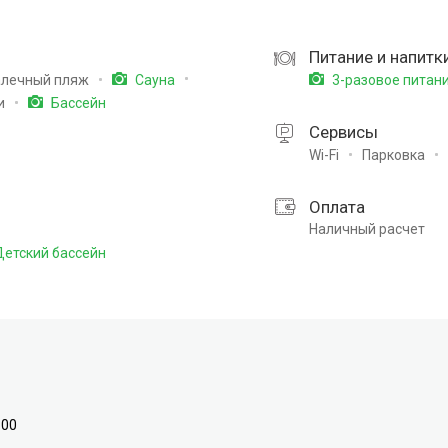
Питание и напитк
алечный пляж
Сауна
3-разовое питан
и
Бассейн
Сервисы
Wi-Fi
Парковка
Оплата
Наличный расчет
етский бассейн
:00