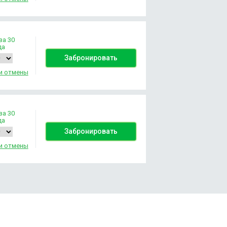
за 30
да
Забронировать
и отмены
за 30
да
Забронировать
и отмены