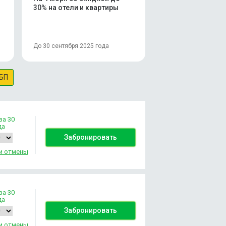
30% на отели и квартиры
До 30 сентября 2025 года
БП
за 30
да
Забронировать
и отмены
за 30
да
Забронировать
и отмены