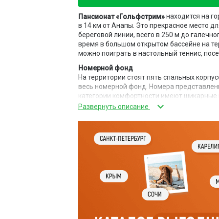
находится на го
Пансионат «Гольфстрим»
в 14 км от Анапы. Это прекрасное место 
береговой линии, всего в 250 м до галечн
время в большом открытом бассейне на те
можно поиграть в настольный теннис, посе
Номерной фонд
На территории стоят пять спальных корпу
весь номерной фонд. Номера представлены
категории комфортности имеют шикарные 
Питание
При пансионате работает уютная столовая
организовывается 3-разовое комплексное
Инфраструктура
К услугам гостей большой открытый пресно
шезлонгами. Для детей имеется игровая п
выход к морю. Работает сауна. Для автом
автостоянка.