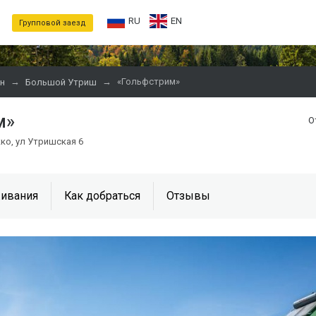
RU
EN
Групповой заезд
→
→
«Гольфстрим»
н
Большой Утриш
м»
О
ко, ул Утришская 6
ивания
Как добраться
Отзывы