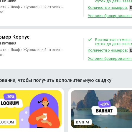
 питания
суток до даты заез
вати
Шкаф
Журнальный столик
•
•
•
Количество номеров:
ре
Условия бронирования 
омер Корпус
Бесплатная отмена 
 питания
суток до даты заез
вати
Шкаф
Журнальный столик
•
•
•
Количество номеров:
ре
Условия бронирования 
вании, чтобы получить дополнительную скидку:
LOOKUM
BARHAT