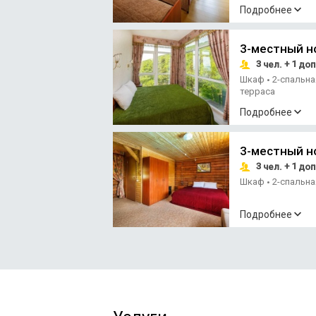
Подробнее
3-местный н
3
+ 1
чел.
доп
Шкаф
2-спальн
•
терраса
Подробнее
3-местный 
3
+ 1
чел.
доп
Шкаф
2-спальн
•
Подробнее