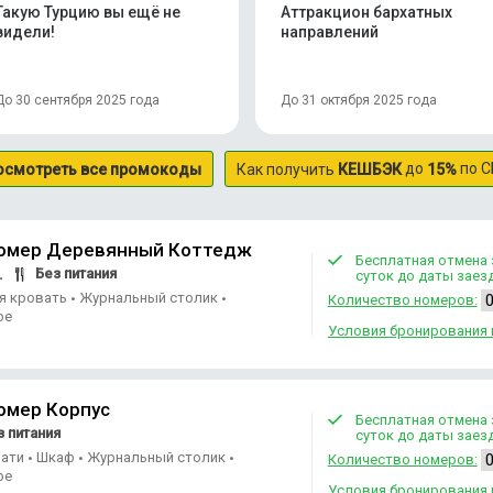
Такую Турцию вы ещё не
Аттракцион бархатных
видели!
направлений
До 30 сентября 2025 года
До 31 октября 2025 года
до
по С
осмотреть все промокоды
Как получить
КЕШБЭК
15%
номер Деревянный Коттедж
Бесплатная отмена 
Без питания
.
суток до даты заез
ая кровать
Журнальный столик
•
•
Количество номеров:
ре
Условия бронирования 
омер Корпус
Бесплатная отмена 
 питания
суток до даты заез
вати
Шкаф
Журнальный столик
•
•
•
Количество номеров:
ре
Условия бронирования 