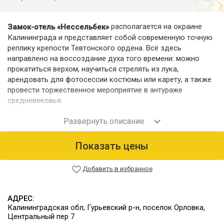
располагается на окраине
Замок-отель «Нессельбек»
Калининграда и представляет собой современную точную
реплику крепости Тевтонского ордена. Всё здесь
направлено на воссоздание духа того времени: можно
прокатиться верхом, научиться стрелять из лука,
арендовать для фотосессии костюмы или карету, а также
провести торжественное мероприятие в антураже
средневековья.
Номерной фонд
В трёхэтажном здании замка с башнями содержатся 23
двухместных номера: 18 «стандартов», 2 «люкса» и 3
Показать цены
эксклюзивных. Во всех помещениях соблюдается
рыцарский стиль в отделке, формах, мебели, гобеленах,
коврах, кроватях kingsize с балдахинами. Каждый номер
Добавить в избранное
оборудован кондиционером, мини-баром, ванной или
душевой.
АДРЕС:
Питание
Калининградская обл, Гурьевский р-н, поселок Орловка,
Собственный двухэтажный ресторан европейской кухни
Центральный пер 7