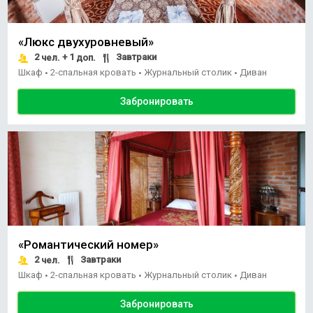
«Люкс двухуровневый»
2
+ 1
Завтраки
чел.
доп.
Шкаф
2-спальная кровать
Журнальный столик
Диван
•
•
•
Забронировать
«Романтический номер»
2
Завтраки
чел.
Шкаф
2-спальная кровать
Журнальный столик
Диван
•
•
•
Забронировать