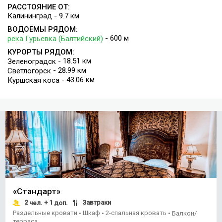
скульптурная композиция «Любовь и верность».
РАССТОЯНИЕ ОТ:
Предусмотрена автомобильная и велосипедная парковки.
Калининград - 9.7 км
ВОДОЕМЫ РЯДОМ:
- 600 м
река Гурьевка (Балтийский)
КУРОРТЫ РЯДОМ:
- 18.51 км
Зеленоградск
- 28.99 км
Светлогорск
- 43.06 км
Куршская коса
«Стандарт»
2
+ 1
Завтраки
чел.
доп.
Раздельные кровати
Шкаф
2-спальная кровать
•
•
•
Балкон/
терраса