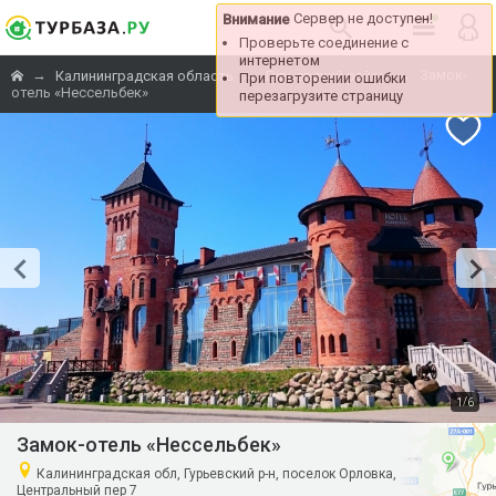
Сервер не доступен!
Внимание
Проверьте соединение с
интернетом
→
→
→
Замок-
Калининградская область
Гурьевский район
При повторении ошибки
отель «Нессельбек»
перезагрузите страницу
/
1
6
Замок-отель «Нессельбек»
Калининградская обл, Гурьевский р-н, поселок Орловка,
Центральный пер 7